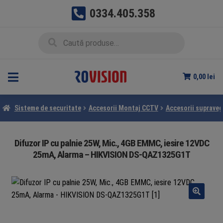
0334.405.358
Sari
Sari
Caută
Caută
la
la
după:
navigare
conținut
0,00
lei
Sisteme de securitate
Accesorii Montaj CCTV
Accesorii suprave
Difuzor IP cu palnie 25W, Mic., 4GB EMMC, iesire 12VDC
25mA, Alarma – HIKVISION DS-QAZ1325G1T