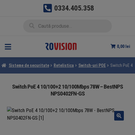
0334.405.358
Sari
Sari
Caută
Caută
la
la
după:
navigare
conținut
0,00
lei
Sisteme de securitate
Retelistica
Switch-uri POE
Switch PoE 4
Switch PoE 4 10/100+2 10/100Mbps 78W – BestNPS
NPS0402FN-GS