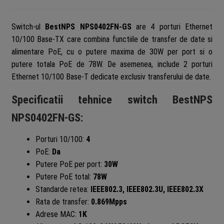
Switch-ul
BestNPS NPS0402FN-GS
are 4 porturi Ethernet
10/100 Base-TX care combina functiile de transfer de date si
alimentare PoE, cu o putere maxima de 30W per port si o
putere totala PoE de 78W. De asemenea, include 2 porturi
Ethernet 10/100 Base-T dedicate exclusiv transferului de date.
Specificatii tehnice switch BestNPS
NPS0402FN-GS:
Porturi 10/100:
4
PoE:
Da
Putere PoE per port:
30W
Putere PoE total:
78W
Standarde retea:
IEEE802.3, IEEE802.3U, IEEE802.3X
Rata de transfer:
0.869Mpps
Adrese MAC:
1K