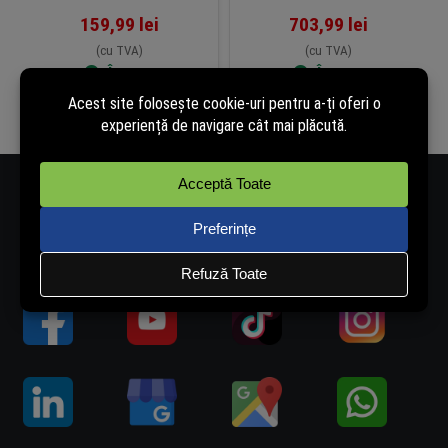
159,99
lei
703,99
lei
(cu TVA)
(cu TVA)
În stoc
În stoc
Adaugă în coș
Adaugă în coș
Număr de telefon - 0334.405.358
Adresă de e-mail - vanzari@rovision.ro
Ne găsești și pe: