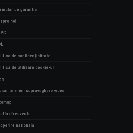
rmular de garantie
spre noi
NPC
OL
litica de confidențialitate
litica de utilizare cookie-uri
og
osar termeni supraveghere video
temap
utări frecvente
operire nationala