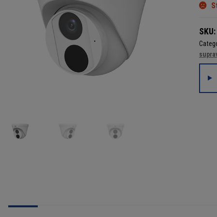
S
SKU
Catego
supra