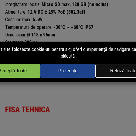
Inregistrare locala:
Micro SD max. 128 GB (neinclus)
Alimentare:
12 V DC ± 25% PoE (802.3af)
Consum:
max. 5.5W
Temperatura de operare:
-30°C ~ +60°C IP67
Dimensiuni:
Ø 118 x 96mm
Greutate:
300 gr.
Interfata retea:
RJ45 10/100Mbps
Protectie descarcari electrice:
4KV
WDR:
DWDR
Audio:
Microfon de inalta fidelitate integrat
FISA TEHNICA