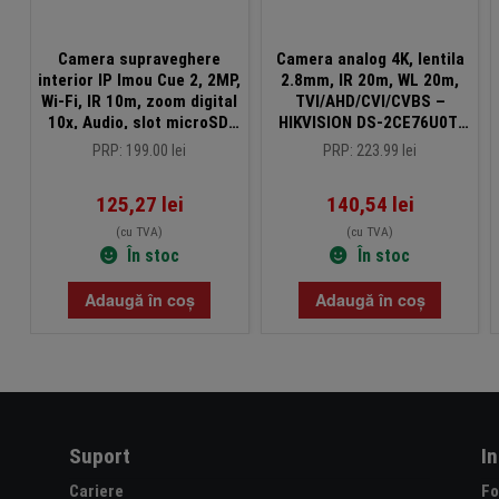
Camera supraveghere
Camera analog 4K, lentila
interior IP Imou Cue 2, 2MP,
2.8mm, IR 20m, WL 20m,
Wi-Fi, IR 10m, zoom digital
TVI/AHD/CVI/CVBS –
10x, Audio, slot microSD,
HIKVISION DS-2CE76U0T-
IPC-C32EP
LPF-2.8mm
PRP: 199.00 lei
PRP: 223.99 lei
125,27
lei
140,54
lei
(cu TVA)
(cu TVA)
În stoc
În stoc
Adaugă în coș
Adaugă în coș
Suport
I
Cariere
Fo