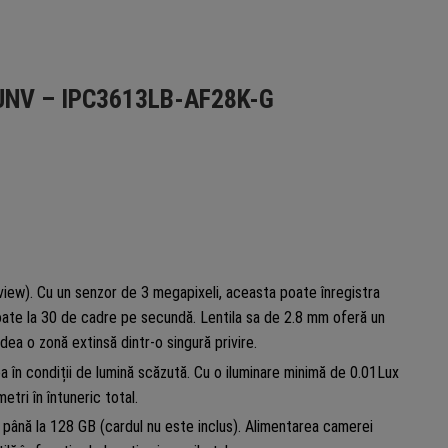
i UNV – IPC3613LB-AF28K-G
ew). Cu un senzor de 3 megapixeli, aceasta poate înregistra
toate la 30 de cadre pe secundă. Lentila sa de 2.8 mm oferă un
ea o zonă extinsă dintr-o singură privire.
 în condiții de lumină scăzută. Cu o iluminare minimă de 0.01Lux
etri în întuneric total.
până la 128 GB (cardul nu este inclus). Alimentarea camerei