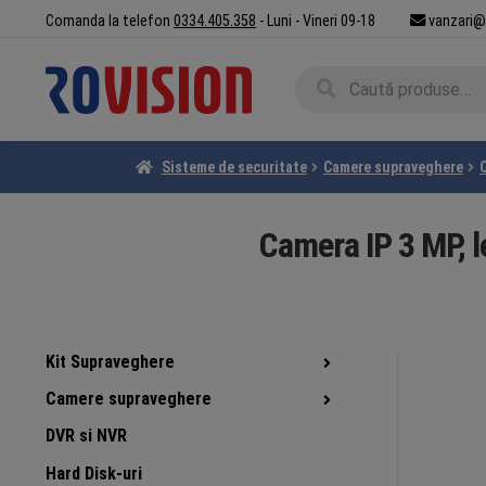
Sari
Sari
Comanda la telefon
0334.405.358
- Luni - Vineri 09-18
vanzari@
la
la
navigare
conținut
Caută
Caută
după:
Sisteme de securitate
Camere supraveghere
Camera IP 3 MP, l
Kit Supraveghere
Camere supraveghere
DVR si NVR
Hard Disk-uri