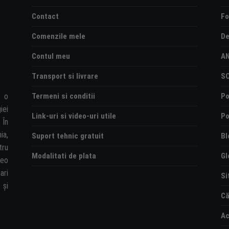
Contact
Fo
Comenzile mele
De
Contul meu
A
Transport si livrare
S
Termeni si conditii
Po
e o
iei
Link-uri si video-uri utile
Po
 În
ia,
Suport tehnic gratuit
Bl
tru
Modalitati de plata
Gl
deo
ari
Si
și
Că
Ac