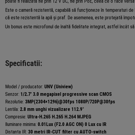
poate fi realizată fie prin 12 V DC, fie prin PoE, ceea ce o face versati
Este o cameră rezistentă, capabilă să funcționeze în temperaturi de 
că este rezistentă la apă și praf. De asemenea, este protejată împotr
Un bonus este microfonul de înaltă fidelitate integrat, astfel încât s
Specificatii:
Model / producator:
UNV (Uniview)
Senzor:
1/2.7′ 3.0 megapixel progressive scan CMOS
Rezolutie:
3MP(2304×1296)@30fps 1080P/720P@30fps
Lentila:
2.8 mm unghi vizualizare 112.9°
Compresie:
Ultra-H.265 H.265 H.264 MJPEG
Iluminare minima:
0.01Lux (F2.0 AGC ON) 0 Lux cu IR
Distanta IR:
30 metri IR-CUT filter cu AUTO-switch