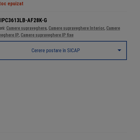
toc epuizat
:
IPC3613LB-AF28K-G
rii:
Camere supraveghere
,
Camere supraveghere Interior
,
Camere
veghere IP
,
Camere supraveghere IP fixe
Cerere postare în SICAP