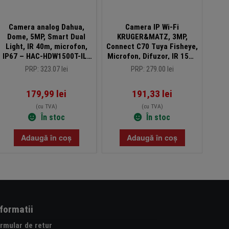
Camera analog Dahua,
Camera IP Wi-Fi
Came
Dome, 5MP, Smart Dual
KRUGER&MATZ, 3MP,
4MP
Light, IR 40m, microfon,
Connect C70 Tuya Fisheye,
100M
IP67 – HAC-HDW1500T-IL-
Microfon, Difuzor, IR 15m,
Al
A-0280B-S3
MicroUSB – KM2211
PRP: 323.07 lei
PRP: 279.00 lei
179,99
lei
191,33
lei
(cu TVA)
(cu TVA)
În stoc
În stoc
Adaugă în coș
Adaugă în coș
nformatii
rmular de retur