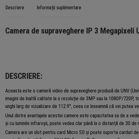
Descriere
Informații suplimentare
Camera de supraveghere IP 3 Megapixel
DESCRIERE:
Aceasta este o cameră video de supraveghere produsă de UNV (Univi
imagini de înaltă calitate la o rezoluție de 3MP sau la 1080P/720P, 
unghi larg de vizualizare de 112.9°, ceea ce înseamnă că vei putea ved
Unul dintre avantajele acestei camere este capacitatea sa de a vedea
și cu luminile infraroșii, poate vedea clar până la o distanță de 30 de m
Camera are un slot pentru card Micro SD și poate suporta carduri de 