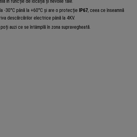
lă în funcție de locația și nevoile tale.
la -30°C până la +60°C și are o protecție
IP67
, ceea ce înseamnă
iva descărcărilor electrice până la 4KV.
ă poți auzi ce se întâmplă în zona supravegheată.