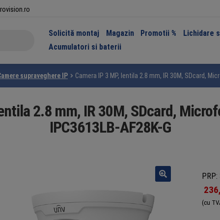
rovision.ro
Solicită montaj
Magazin
Promotii %
Lichidare 
Acumulatori si baterii
Camere supraveghere IP
Camera IP 3 MP, lentila 2.8 mm, IR 30M, SDcard, Mi
entila 2.8 mm, IR 30M, SDcard, Micro
IPC3613LB-AF28K-G
PRP: 
236
(cu TV