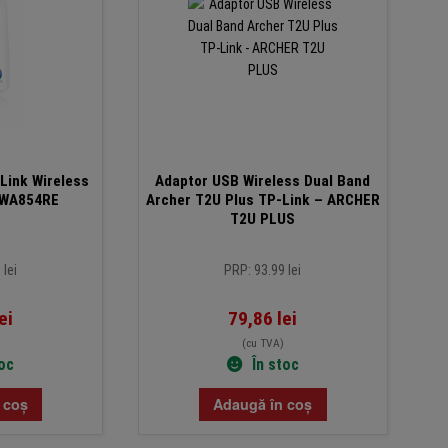
Link Wireless
Adaptor USB Wireless Dual Band
-WA854RE
Archer T2U Plus TP-Link – ARCHER
T2U PLUS
 lei
PRP: 93.99 lei
ei
79,86
lei
(cu TVA)
toc
În stoc
 coș
Adaugă în coș