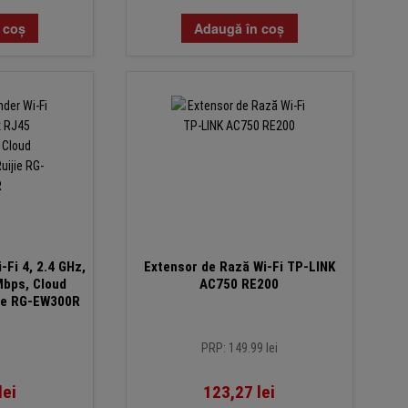
 coș
Adaugă în coș
-Fi 4, 2.4 GHz,
Extensor de Rază Wi-Fi TP-LINK
Mbps, Cloud
AC750 RE200
ie RG-EW300R
PRP: 149.99 lei
lei
123,27
lei