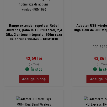
Range extender repetear Rebel
Adaptor USB wirel
300Mbps, pana la 10 utilizatori, 2,4
High-Gain de 300 M
GHz, 2 antene integrate, 100m raza
de actiune wireles – KOM1030
PRP: 59.99
42,69
lei
43,86
l
(cu TVA)
(cu TVA)
În stoc
În s
Adaugă în coș
Adaugă în