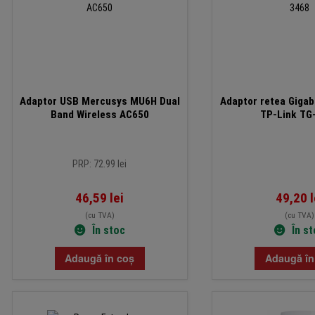
Adaptor USB Mercusys MU6H Dual
Adaptor retea Gigab
Band Wireless AC650
TP-Link TG
PRP: 72.99 lei
46,59
lei
49,20
l
(cu TVA)
(cu TVA)
În stoc
În s
Adaugă în coș
Adaugă în