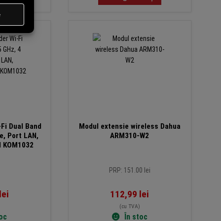
Fi Dual Band
Modul extensie wireless Dahua
e, Port LAN,
ARM310-W2
l KOM1032
PRP: 151.00 lei
lei
112,99
lei
(cu TVA)
toc
În stoc