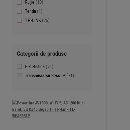
10
Ruijie
10
products
1
Tenda
1
product
26
TP-LINK
26
products
Categorii de produse
71
Retelistica
71
products
71
Transmisie wireless IP
71
products