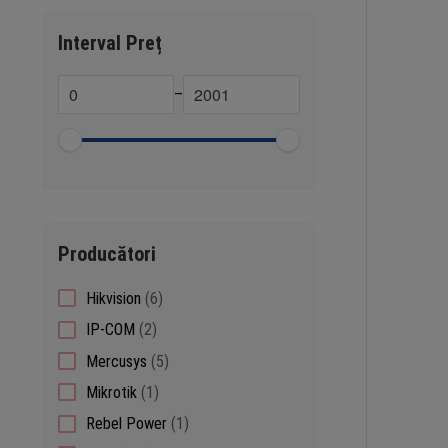
Interval Preț
–
Producători
6
Hikvision
6
products
2
IP-COM
2
products
5
Mercusys
5
products
1
Mikrotik
1
product
1
Rebel Power
1
product