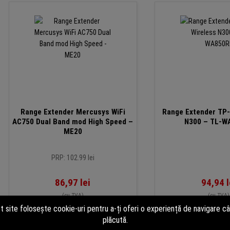
Range Extender Mercusys WiFi
Range Extender TP-
AC750 Dual Band mod High Speed –
N300 – TL-W
ME20
PRP: 102.99 lei
86,97
lei
94,94
l
(cu TVA)
(cu TVA)
În stoc
În s
Adaugă în coș
Adaugă în