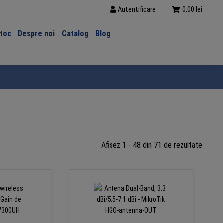
Autentificare
0,00
lei
stoc
Despre noi
Catalog
Blog
Sortat
Afișez 1 - 48 din 71 de rezultate
după
preț:
de
la
mic
la