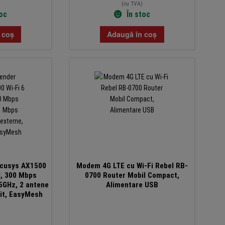
(cu TVA)
toc
În stoc
 coș
Adaugă în coș
rcusys AX1500
Modem 4G LTE cu Wi-Fi Rebel RB-
d, 300 Mbps
0700 Router Mobil Compact,
5GHz, 2 antene
Alimentare USB
bit, EasyMesh