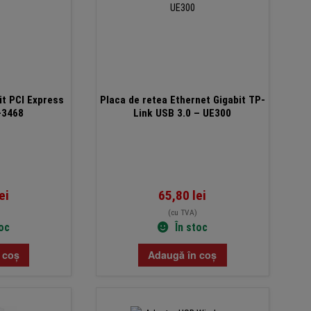
it PCI Express
Placa de retea Ethernet Gigabit TP-
-3468
Link USB 3.0 – UE300
ei
65,80
lei
(cu TVA)
toc
În stoc
 coș
Adaugă în coș