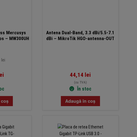
mare
ess Mercusys
Antena Dual-Band, 3.3 dBi/5.5-7.1
bps – MW300UH
dBi – MikroTik HGO-antenna-OUT
 lei
ei
44,14
lei
(cu TVA)
toc
În stoc
 coș
Adaugă în coș