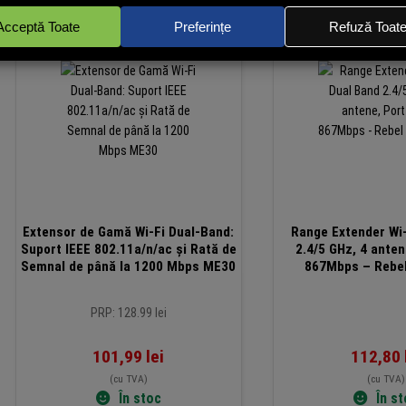
Extensor de Gamă Wi-Fi Dual-Band:
Range Extender Wi-
Suport IEEE 802.11a/n/ac și Rată de
2.4/5 GHz, 4 anten
Semnal de până la 1200 Mbps ME30
867Mbps – Rebe
PRP: 128.99 lei
101,99
lei
112,80
(cu TVA)
(cu TVA)
În stoc
În s