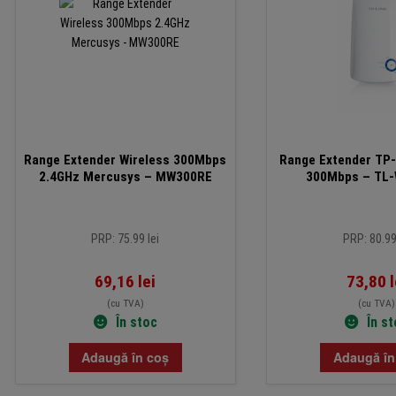
Range Extender Wireless 300Mbps
Range Extender TP-
2.4GHz Mercusys – MW300RE
300Mbps – TL
PRP: 75.99 lei
PRP: 80.99
69,16
lei
73,80
l
(cu TVA)
(cu TVA)
În stoc
În s
Adaugă în coș
Adaugă în