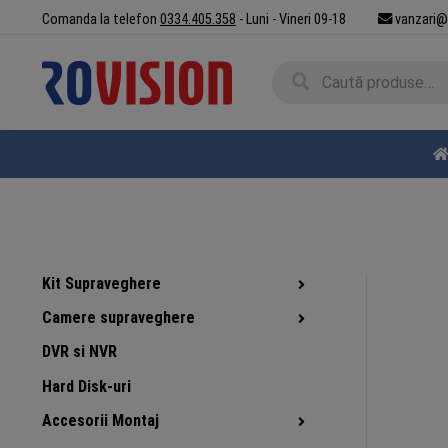
Sari
Sari
Comanda la telefon
0334.405.358
- Luni - Vineri 09-18
vanzari@
la
la
navigare
conținut
Caută
Caută
după:
Kit Supraveghere
Camere supraveghere
DVR si NVR
Hard Disk-uri
Accesorii Montaj