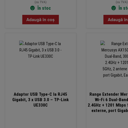
(cu TVA)
(cu TVA)
În stoc
În s
Adaugă în coș
Adaugă în
Adaptor USB Type-C la RJ45
Range Extender Me
Gigabit, 3 x USB 3.0 – TP-Link
Wi-Fi 6 Dual-Ban
UE330C
2.4GHz + 1201 Mbps 
externe, port Giga