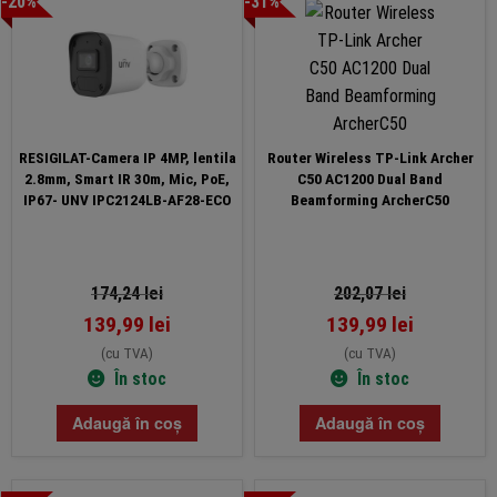
-20%
-31%
RESIGILAT-Camera IP 4MP, lentila
Router Wireless TP-Link Archer
2.8mm, Smart IR 30m, Mic, PoE,
C50 AC1200 Dual Band
IP67- UNV IPC2124LB-AF28-ECO
Beamforming ArcherC50
174,24
lei
202,07
lei
139,99
lei
139,99
lei
(cu TVA)
(cu TVA)
În stoc
În stoc
Adaugă în coș
Adaugă în coș