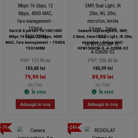
Switch 8 porturi 10/100/1000
Camera supraveghere, 5MP,
Mbps 16 Gbps, 12 Mpps, 4000
2.8mm, Smart Dual Light, IR 20m,
MAC, fara management – TENDA
microfon – Dahua HAC-
TEG1008M
HFW1500CM-IL-A-0280B-S2
PRP: 115.99 lei
PRP: 290.40 lei
103,65
lei
165,99
lei
79,99
lei
89,99
lei
(cu TVA)
(cu TVA)
În stoc
În stoc
Adaugă în coș
Adaugă în coș
-7%
-24%