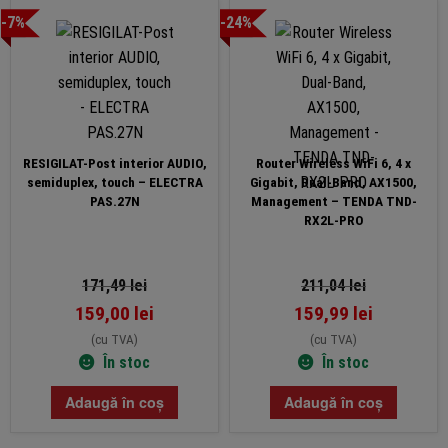
-7%
-24%
RESIGILAT-Post interior AUDIO,
Router Wireless WiFi 6, 4 x
semiduplex, touch – ELECTRA
Gigabit, Dual-Band, AX1500,
PAS.27N
Management – TENDA TND-
RX2L-PRO
171,49
lei
211,04
lei
159,00
lei
159,99
lei
(cu TVA)
(cu TVA)
În stoc
În stoc
Adaugă în coș
Adaugă în coș