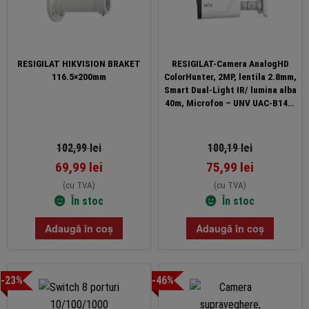
RESIGILAT HIKVISION BRAKET
RESIGILAT-Camera AnalogHD
116.5×200mm
ColorHunter, 2MP, lentila 2.8mm,
Smart Dual-Light IR/ lumina alba
40m, Microfon – UNV UAC-B142-
AF28LM-DL
102,99
lei
100,19
lei
69,99
lei
75,99
lei
(cu TVA)
(cu TVA)
În stoc
În stoc
Adaugă în coș
Adaugă în coș
-23%
-46%