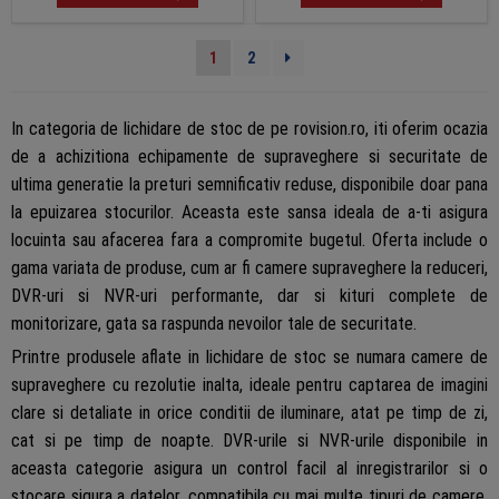
1
2
In categoria de lichidare de stoc de pe rovision.ro, iti oferim ocazia
de a achizitiona echipamente de supraveghere si securitate de
ultima generatie la preturi semnificativ reduse, disponibile doar pana
la epuizarea stocurilor. Aceasta este sansa ideala de a-ti asigura
locuinta sau afacerea fara a compromite bugetul. Oferta include o
gama variata de produse, cum ar fi camere supraveghere la reduceri,
DVR-uri si NVR-uri performante, dar si kituri complete de
monitorizare, gata sa raspunda nevoilor tale de securitate.
Printre produsele aflate in lichidare de stoc se numara camere de
supraveghere cu rezolutie inalta, ideale pentru captarea de imagini
clare si detaliate in orice conditii de iluminare, atat pe timp de zi,
cat si pe timp de noapte. DVR-urile si NVR-urile disponibile in
aceasta categorie asigura un control facil al inregistrarilor si o
stocare sigura a datelor, compatibila cu mai multe tipuri de camere.