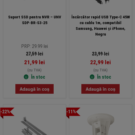
Suport SSD pentru NVR – UNV
Încărcător rapid USB Type-C 45W
SDP-BR-S3-25
cu cablu 1m, compatibil
Samsung, Huawei și iPhone,
Negru
PRP: 29.99 lei
27,59
lei
23,99
lei
21,99
lei
22,99
lei
(cu TVA)
(cu TVA)
În stoc
În stoc
Adaugă în coș
Adaugă în coș
-22%
-11%