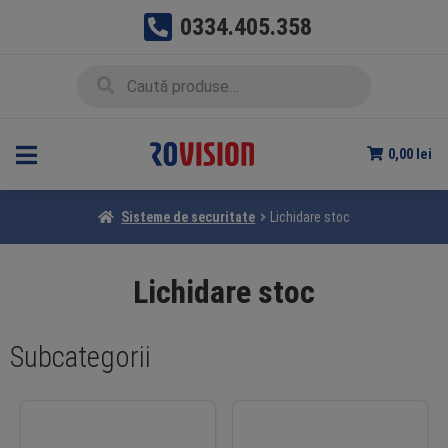
0334.405.358
Sari
Sari
Caută
Caută
la
la
după:
navigare
conținut
0,00
lei
Sisteme de securitate
Lichidare stoc
Lichidare stoc
Subcategorii