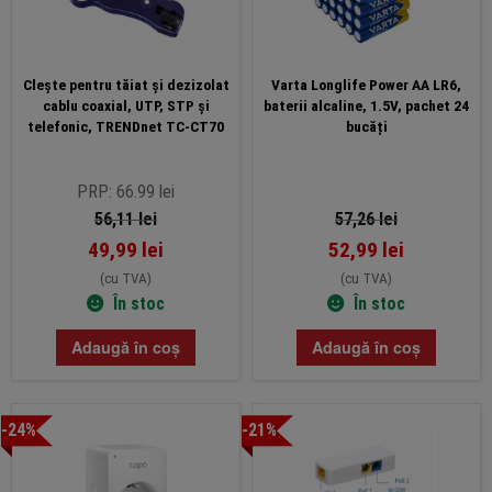
Clește pentru tăiat și dezizolat
Varta Longlife Power AA LR6,
cablu coaxial, UTP, STP și
baterii alcaline, 1.5V, pachet 24
telefonic, TRENDnet TC-CT70
bucăți
PRP: 66.99 lei
56,11
lei
57,26
lei
49,99
lei
52,99
lei
(cu TVA)
(cu TVA)
În stoc
În stoc
Adaugă în coș
Adaugă în coș
-24%
-21%