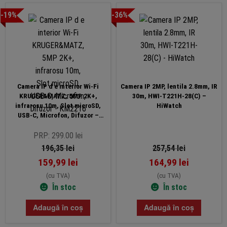
-19%
-36%
Camera IP d e interior Wi-Fi
Camera IP 2MP, lentila 2.8mm, IR
KRUGER&MATZ, 5MP 2K+,
30m, HWI-T221H-28(C) –
infrarosu 10m, Slot microSD,
HiWatch
USB-C, Microfon, Difuzor –
KM2216
PRP: 299.00 lei
196,35
lei
257,54
lei
159,99
lei
164,99
lei
(cu TVA)
(cu TVA)
În stoc
În stoc
Adaugă în coș
Adaugă în coș