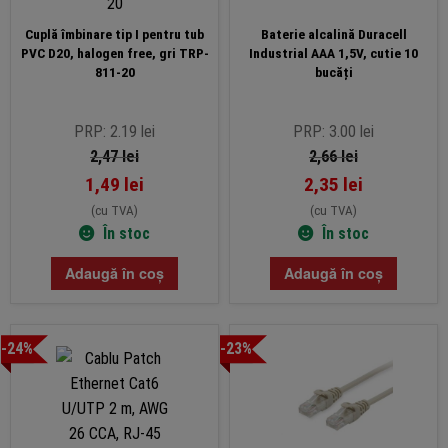
mare
Cuplă îmbinare tip I pentru tub
Baterie alcalină Duracell
PVC D20, halogen free, gri TRP-
Industrial AAA 1,5V, cutie 10
811-20
bucăți
PRP: 2.19 lei
PRP: 3.00 lei
2,47
lei
2,66
lei
1,49
lei
2,35
lei
(cu TVA)
(cu TVA)
În stoc
În stoc
Adaugă în coș
Adaugă în coș
-24%
-23%