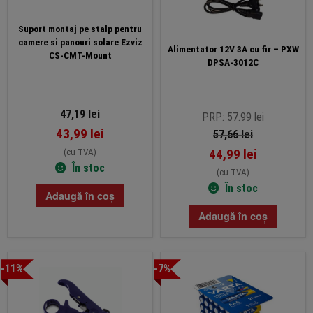
Suport montaj pe stalp pentru
camere si panouri solare Ezviz
Alimentator 12V 3A cu fir – PXW
CS-CMT-Mount
DPSA-3012C
47,19
lei
PRP: 57.99 lei
43,99
lei
57,66
lei
44,99
lei
(cu TVA)
În stoc
(cu TVA)
În stoc
Adaugă în coș
Adaugă în coș
-11%
-7%