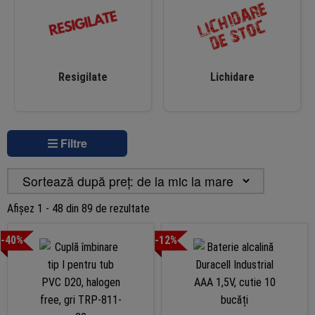
Resigilate
Lichidare
Filtre
Sortat
Afișez 1 - 48 din 89 de rezultate
după
-40%
-12%
preț:
de
la
mic
la