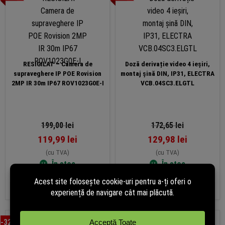
RESIGILAT – Camera de
Doză derivație video 4 ieșiri,
supraveghere IP POE Rovision
montaj șină DIN, IP31, ELECTRA
2MP IR 30m IP67 ROV1023G0E-I
VCB.04SC3.ELGTL
199,00
lei
172,65
lei
119,99
lei
129,98
lei
(cu TVA)
(cu TVA)
În stoc
În stoc
Adaugă în coș
Adaugă în coș
-32%
-13%