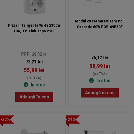
Modul cu retransmitere PoE
Priză inteligentă Wi-Fi 2300W
Cascade 60W POE-69P30F
10A, TP-Link Tapo P100
PRP: 69.00 lei
76,12
lei
73,21
lei
59,99
lei
55,99
lei
(cu TVA)
(cu TVA)
În stoc
În stoc
Adaugă în coș
Adaugă în coș
-32%
-24%