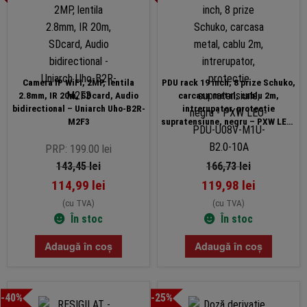
Camera IP WiFI, 2MP, lentila
PDU rack 19 inch, 8 prize Schuko,
2.8mm, IR 20m, SDcard, Audio
carcasa metal, cablu 2m,
bidirectional – Uniarch Uho-B2R-
intrerupator, protectie
M2F3
supratensiune, negru – PXW LEO-
PDU-U08V-M1U-B2.0-10A
PRP: 199.00 lei
143,45
lei
166,73
lei
114,99
lei
119,98
lei
(cu TVA)
(cu TVA)
În stoc
În stoc
Adaugă în coș
Adaugă în coș
-40%
-25%