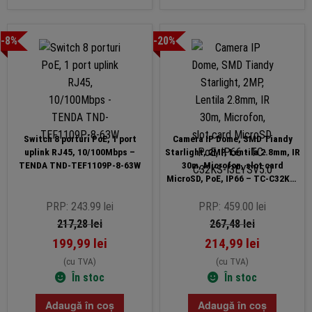
-8%
-20%
Switch 8 porturi PoE, 1 port
Camera IP Dome, SMD Tiandy
uplink RJ45, 10/100Mbps –
Starlight, 2MP, Lentila 2.8mm, IR
TENDA TND-TEF1109P-8-63W
30m, Microfon, slot card
MicroSD, PoE, IP66 – TC-C32KS-
I3EYSV5.0
PRP: 243.99 lei
PRP: 459.00 lei
217,28
lei
267,48
lei
199,99
lei
214,99
lei
(cu TVA)
(cu TVA)
În stoc
În stoc
Adaugă în coș
Adaugă în coș