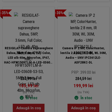
-35%
-30%
RESIGILAT-Camera supraveghere
Camera IP 2 MP, ColorHunter,
Dahua, 5MP, 3.6mm, Full Color,
lentila 2.8 mm, IR 30M, WL 30M,
LED alb 40m, Microfon, IP67,
Audio – UNV IPC3612LE-
HAC-HFW1509TLM-A-LED-0360B-
ADF28KC-DL
S3-S3, 5MP, 3.6mm, Full Color,
LED alb 40m, Microfon, IP67
PRP: 399.00 lei
283,99
lei
284,59
lei
185,99
lei
199,99
lei
(cu TVA)
(cu TVA)
În stoc
În stoc
Adaugă în coș
Adaugă în coș