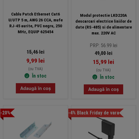
Cablu Patch Ethernet Cat6
Modul protectie LKD220A
U/UTP 5 m, AWG 26 CCA, mufe
descarcari electrice liniilor de
RJ-45 aurite, PVC negru, 250
date (RS-485) si de alimentare
MHz, EQUIP 625454
max. 220V AC
PRP: 56.99 lei
15,46
lei
49,00
lei
9,99
lei
15,99
lei
(cu TVA)
(cu TVA)
În stoc
În stoc
Adaugă în coș
Adaugă în coș
-20%
-4% Black Friday de vara