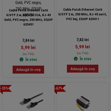
Cablu Patch Ethernet Cat6
Cablu Patch Ethernet Cat6
U/UTP 2 m, 250 MHz, RJ-45 aurit,
U/UTP 2 m, AWG 26 CCA, RJ-45
PVC bej, EQUIP 625411
Gold, PVC negru, 250 MHz, EQUIP
625451
7,82
lei
7,84
lei
5,99
lei
5,99
lei
(cu TVA)
(cu TVA)
În stoc
În stoc
Adaugă în coș
Adaugă în coș
-35%
-67%