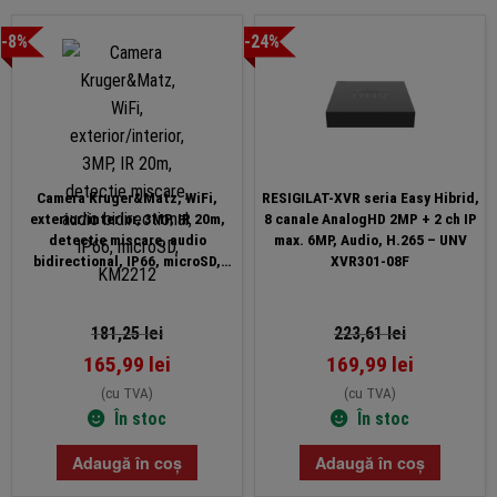
-8%
-24%
Camera Kruger&Matz, WiFi,
RESIGILAT-XVR seria Easy Hibrid,
exterior/interior, 3MP, IR 20m,
8 canale AnalogHD 2MP + 2 ch IP
detectie miscare, audio
max. 6MP, Audio, H.265 – UNV
bidirectional, IP66, microSD,
XVR301-08F
KM2212
181,25
lei
223,61
lei
165,99
lei
169,99
lei
(cu TVA)
(cu TVA)
În stoc
În stoc
Adaugă în coș
Adaugă în coș