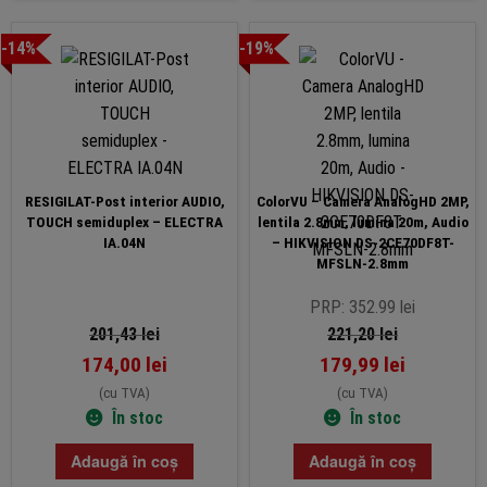
-14%
-19%
RESIGILAT-Post interior AUDIO,
ColorVU – Camera AnalogHD 2MP,
TOUCH semiduplex – ELECTRA
lentila 2.8mm, lumina 20m, Audio
IA.04N
– HIKVISION DS-2CE70DF8T-
MFSLN-2.8mm
PRP: 352.99 lei
201,43
lei
221,20
lei
174,00
lei
179,99
lei
(cu TVA)
(cu TVA)
În stoc
În stoc
Adaugă în coș
Adaugă în coș