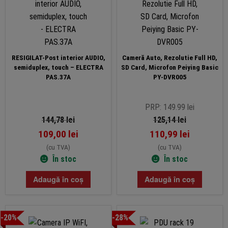
RESIGILAT-Post interior AUDIO,
Cameră Auto, Rezolutie Full HD,
semiduplex, touch – ELECTRA
SD Card, Microfon Peiying Basic
PAS.37A
PY-DVR005
PRP: 149.99 lei
144,78
lei
125,14
lei
109,00
lei
110,99
lei
(cu TVA)
(cu TVA)
În stoc
În stoc
Adaugă în coș
Adaugă în coș
-20%
-28%