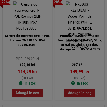
-27%
-28%
Camera de supraveghere IP POE
PRODUS RESIGILAT – Acces
Rovision 2MP IR 30m IP67
Point de exterior, Wi-Fi 5, 5GHz,
ROV1023G0E-I
867Mbps, 9dBi – max 1km,
Management – IP-COM CPE5
PRP: 229.00 lei
199,00
lei
207,16
lei
144,99
lei
149,99
lei
(cu TVA)
(cu TVA)
În stoc
În stoc
Adaugă în coș
Adaugă în coș