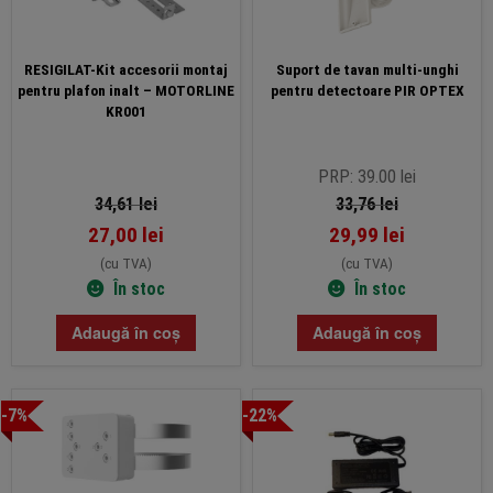
RESIGILAT-Kit accesorii montaj
Suport de tavan multi-unghi
pentru plafon inalt – MOTORLINE
pentru detectoare PIR OPTEX
KR001
PRP: 39.00 lei
34,61
lei
33,76
lei
27,00
lei
29,99
lei
(cu TVA)
(cu TVA)
În stoc
În stoc
Adaugă în coș
Adaugă în coș
-7%
-22%