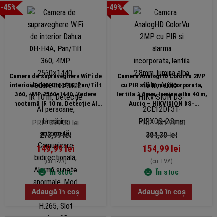
-45%
-49%
Camera de supraveghere WiFi de
Camera AnalogHD ColorVu 2MP
interior Dahua DH‑H4A, Pan/Tilt
cu PIR si alarma incorporata,
360, 4MP 2560×1440, Vedere
lentila 2.8mm, lumina alba 40 m,
nocturnă IR 10 m, Detecție AI
Audio – HIKVISION DS-
persoane, Urmărire automată,
2CE12DF3T-PIRXOS-2.8mm
Comunicare bidirecțională,
PRP: 399.00 lei
PRP: 481.99 lei
Alarmă sunete anormale, Mod
273,99
lei
304,30
lei
confidențialitate, H.265, Slot
149,99
lei
154,99
lei
microSD
(cu TVA)
(cu TVA)
În stoc
În stoc
Adaugă în coș
Adaugă în coș