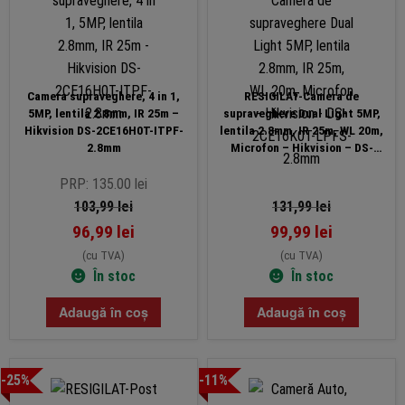
Camera supraveghere, 4 in 1,
RESIGILAT-Camera de
5MP, lentila 2.8mm, IR 25m –
supraveghere Dual Light 5MP,
Hikvision DS-2CE16H0T-ITPF-
lentila 2.8mm, IR 25m, WL 20m,
2.8mm
Microfon – Hikvision – DS-
2CE16K0T-LPFS-2.8mm
PRP: 135.00 lei
103,99
lei
131,99
lei
96,99
lei
99,99
lei
(cu TVA)
(cu TVA)
În stoc
În stoc
Adaugă în coș
Adaugă în coș
-25%
-11%