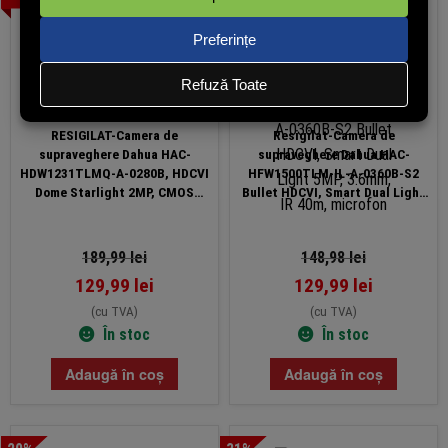
RESIGILAT-Camera de
Resigilat-Camera de
supraveghere Dahua HAC-
supraveghere Dahua HAC-
HDW1231TLMQ-A-0280B, HDCVI
HFW1500TLM-IL-A-0360B-S2
Dome Starlight 2MP, CMOS
Bullet HDCVI, Smart Dual Light
1/2.8”, 2.8mm, IR 30m, WDR
5MP, 3.6mm, IR 40m, microfon
130dB, Microfon, IP67
189,99
lei
148,98
lei
129,99
lei
129,99
lei
(cu TVA)
(cu TVA)
În stoc
În stoc
Adaugă în coș
Adaugă în coș