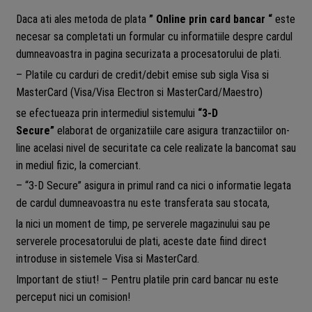
Daca ati ales metoda de plata
” Online prin card bancar “
este
necesar sa completati un formular cu informatiile despre cardul
dumneavoastra in pagina securizata a procesatorului de plati.
– Platile cu carduri de credit/debit emise sub sigla Visa si
MasterCard (Visa/Visa Electron si MasterCard/Maestro)
se efectueaza prin intermediul sistemului
“3-D
Secure”
elaborat de organizatiile care asigura tranzactiilor on-
line acelasi nivel de securitate ca cele realizate la bancomat sau
in mediul fizic, la comerciant.
– “3-D Secure” asigura in primul rand ca nici o informatie legata
de cardul dumneavoastra nu este transferata sau stocata,
la nici un moment de timp, pe serverele magazinului sau pe
serverele procesatorului de plati, aceste date fiind direct
introduse in sistemele Visa si MasterCard.
Important de stiut! – Pentru platile prin card bancar nu este
perceput nici un comision!