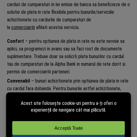
carduri de cumparaturi in lei emise de banca sa beneficieze de o
solutie de plata in rate flexibila pentru bunurile/serviciile
achizitionate cu cardurile de cumparaturi de
la
comerciantii
afiliati acestui serviciu.
Confort
– pentru optiunea de plata in rate nu este nevoie sa
aplici, sa programezi in avans sau sa faci rost de documente
suplimentare. Trebuie doar sa soliciti plata bunurilor cu cardul
tau de cumparaturi de la Alpha Bank in numarul de rate dorit si
permis de comerciantii parteneri.
Convenabil
– bunuri achizitionate prin optiunea de plata in rate
cu cardul fara dobanda. Pentru bunurile astfel achizitionate,
pentru a beneficia de 0% dobanda, trebuie sa platesti lunar rata
aferenta, egala cu costul bunurilor impartit la numarul de luni
ales pentru plata. Daca sunt efectuate si alte tipuri de
tranzactii, este necesara plata in intregime a sumei lunare
datorate pentru a beneficia de dobanda 0%.
Flexibilitate
– poti folosi plata in rate ori de cate ori doresti in