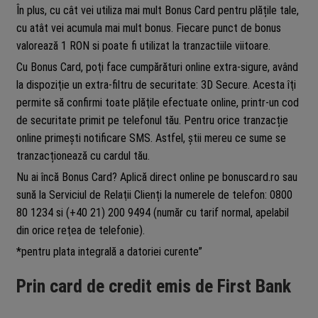
În plus, cu cât vei utiliza mai mult Bonus Card pentru plățile tale,
cu atât vei acumula mai mult bonus. Fiecare punct de bonus
valorează 1 RON si poate fi utilizat la tranzactiile viitoare.
Cu Bonus Card, poţi face cumpărături online extra-sigure, având
la dispoziţie un extra-filtru de securitate: 3D Secure. Acesta îţi
permite să confirmi toate plăţile efectuate online, printr-un cod
de securitate primit pe telefonul tău. Pentru orice tranzacție
online primești notificare SMS. Astfel, știi mereu ce sume se
tranzacționează cu cardul tău.
Nu ai încă Bonus Card? Aplică direct online pe bonuscard.ro sau
sună la Serviciul de Relaţii Clienți la numerele de telefon: 0800
80 1234 si (+40 21) 200 9494 (număr cu tarif normal, apelabil
din orice reţea de telefonie).
*pentru plata integrală a datoriei curente”
Prin card de credit emis de First Bank