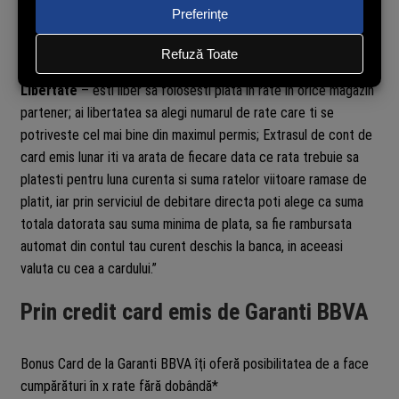
limita liniei de credit aferenta cardului tau. Pe masura ce
rambursezi ratele lunare, sumele rambursate devin din nou
disponibile pe contul tau de card.
Libertate
– esti liber sa folosesti plata in rate in orice magazin
partener; ai libertatea sa alegi numarul de rate care ti se
potriveste cel mai bine din maximul permis; Extrasul de cont de
card emis lunar iti va arata de fiecare data ce rata trebuie sa
platesti pentru luna curenta si suma ratelor viitoare ramase de
platit, iar prin serviciul de debitare directa poti alege ca suma
totala datorata sau suma minima de plata, sa fie rambursata
automat din contul tau curent deschis la banca, in aceeasi
valuta cu cea a cardului.”
Prin credit card emis de Garanti BBVA
Bonus Card de la Garanti BBVA îţi oferă posibilitatea de a face
cumpărături în x rate fără dobândă*