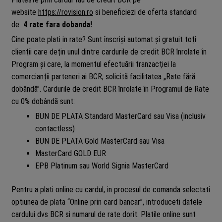
website
https://rovision.ro
si beneficiezi de oferta standard
de
4 rate fara dobanda!
Cine poate plati in rate? Sunt înscrişi automat şi gratuit toţi
clienţii care deţin unul dintre cardurile de credit BCR înrolate în
Program şi care, la momentul efectuării tranzacţiei la
comercianţii parteneri ai BCR, solicită facilitatea „Rate fără
dobândă”. Cardurile de credit BCR înrolate în Programul de Rate
cu 0% dobândă sunt:
BUN DE PLATA Standard MasterCard sau Visa (inclusiv
contactless)
BUN DE PLATA Gold MasterCard sau Visa
MasterCard GOLD EUR
EPB Platinum sau World Signia MasterCard
Pentru a plati online cu cardul, in procesul de comanda selectati
optiunea de plata “Online prin card bancar”, introduceti datele
cardului dvs BCR si numarul de rate dorit. Platile online sunt