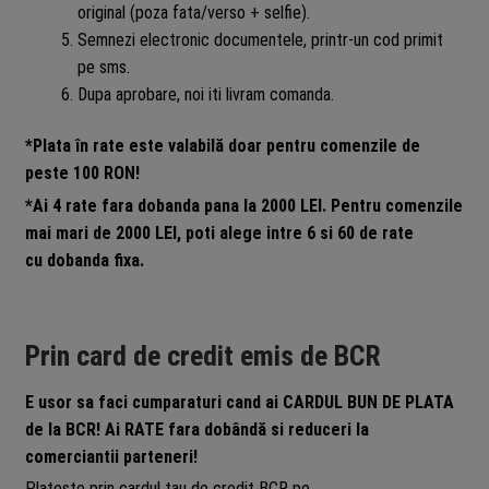
original (poza fata/verso + selfie).
Semnezi electronic documentele, printr-un cod primit
pe sms.
Dupa aprobare, noi iti livram comanda.
*Plata în rate este valabilă doar pentru comenzile de
peste 100 RON!
*Ai 4 rate fara dobanda pana la 2000 LEI. Pentru comenzile
mai mari de 2000 LEI, poti alege intre 6 si 60 de rate
cu dobanda fixa.
Prin card de credit emis de BCR
E usor sa faci cumparaturi cand ai CARDUL BUN DE PLATA
de la BCR! Ai RATE fara dobândă si reduceri la
comerciantii parteneri!
Plateste prin cardul tau de credit BCR pe