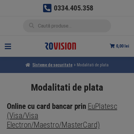
0334.405.358
Sari
Sari
Caută
Caută
la
la
după:
navigare
conținut
0,00
lei
Sisteme de securitate
Modalitati de plata
Modalitati de plata
Online cu card bancar prin
EuPlatesc
(Visa/Visa
Electron/Maestro/MasterCard)