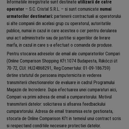
Informatiile inregistrate sunt destinate
utilizarii de catre
operator
– S.C. Cristal S.R.L. – si sunt comunicate
numai
urmatorilor destinatari:
partenerii contractuali ai operatorului
si alte companii din acelasi grup cu operatorul, autoritatile
publice, numai in cazul in care acestea o cer pentru derularea
unui act administrativ sau de justitie si agentilor de livrare
marfa, in cazul in care s-a efectuat o comanda de produse.
Pentru stocarea adreselor de email ale cumparatorilor Compari
(Online Comparison Shopping Kft.1074 Budapesta, Rákóczi út
70-72, CUI: HU24868291, Reg.Comertului: 01-09-186759)
detine statutul de persoana imputernicita in vederea
transmiterii chestionarelor de evaluare in cadrul Programului
Magazin de Incredere. Dupa efectuarea unei cumparaturi aici,
Compari va primi adresa de email a cumparatorului. Motivul
transmiterii datelor: solicitarea si afisarea feedbackului
cumparatorului. Adresa de email transmisa este gestionata,
stocata de Online Comparison Kft in temeiul unui contract scris
si respectand conditiile necesare protectiei datelor.