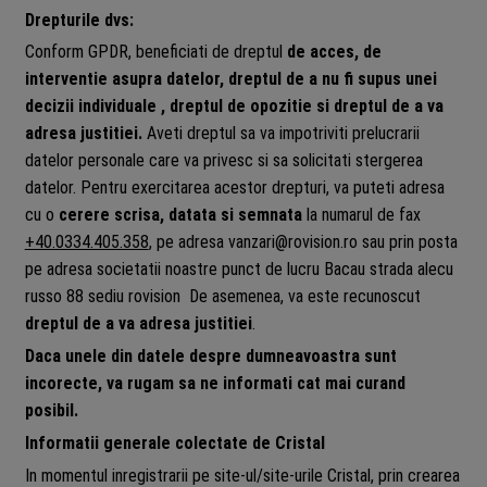
Drepturile dvs:
Conform GPDR, beneficiati de dreptul
de acces, de
interventie asupra datelor, dreptul de a nu fi supus unei
decizii individuale , dreptul de opozitie si dreptul de a va
adresa justitiei.
Aveti dreptul sa va impotriviti prelucrarii
datelor personale care va privesc si sa solicitati stergerea
datelor. Pentru exercitarea acestor drepturi, va puteti adresa
cu o
cerere scrisa, datata si semnata
la numarul de fax
+40.0334.405.358
, pe adresa vanzari@rovision.ro sau prin posta
pe adresa societatii noastre punct de lucru Bacau strada alecu
russo 88 sediu rovision De asemenea, va este recunoscut
dreptul de a va adresa justitiei
.
Daca unele din datele despre dumneavoastra sunt
incorecte, va rugam sa ne informati cat mai curand
posibil.
Informatii generale colectate de Cristal
In momentul inregistrarii pe site-ul/site-urile Cristal, prin crearea