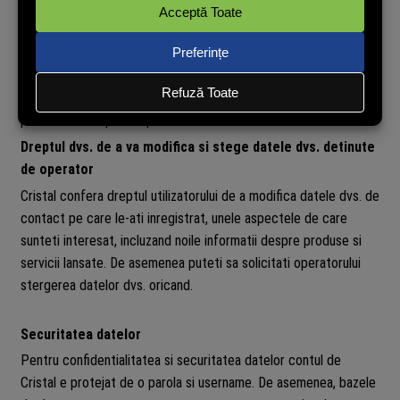
noului operator. In cazul in care Cristal devine insolvabila,
voluntar sau involuntar, prin lichidatorul, administratorul sau
cumparatorul baza de date poate fi vanduta, autorizata,
tranzactionata doar cu acordul instantei. In cazul in care vor
aparea situatii mentionate mai sus veti fi anuntati prin e-mail sau
printr-un anunt postat pe site-urile Cristal.
Dreptul dvs. de a va modifica si stege datele dvs. detinute
de operator
Cristal confera dreptul utilizatorului de a modifica datele dvs. de
contact pe care le-ati inregistrat, unele aspectele de care
sunteti interesat, incluzand noile informatii despre produse si
servicii lansate. De asemenea puteti sa solicitati operatorului
stergerea datelor dvs. oricand.
Securitatea datelor
Pentru confidentialitatea si securitatea datelor contul de
Cristal e protejat de o parola si username. De asemenea, bazele