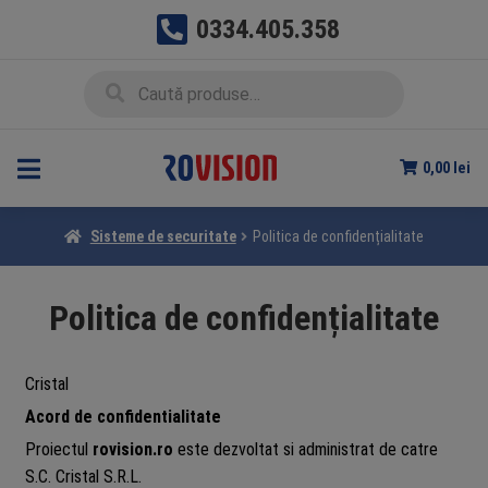
0334.405.358
Sari
Sari
Caută
Caută
la
la
după:
navigare
conținut
0,00
lei
Sisteme de securitate
Politica de confidențialitate
Politica de confidențialitate
Cristal
Acord de confidentialitate
Proiectul
rovision.ro
este dezvoltat si administrat de catre
S.C. Cristal S.R.L.