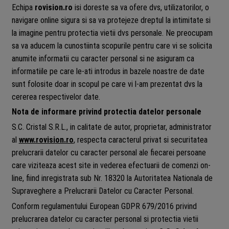
Echipa
rovision.ro
isi doreste sa va ofere dvs, utilizatorilor, o
navigare online sigura si sa va protejeze dreptul la intimitate si
la imagine pentru protectia vietii dvs personale. Ne preocupam
sa va aducem la cunostiinta scopurile pentru care vi se solicita
anumite informatii cu caracter personal si ne asiguram ca
informatiile pe care le-ati introdus in bazele noastre de date
sunt folosite doar in scopul pe care vi l-am prezentat dvs la
cererea respectivelor date.
Nota de informare privind protectia datelor personale
S.C. Cristal S.R.L., in calitate de autor, proprietar, administrator
al
www.rovision.ro
, respecta caracterul privat si securitatea
prelucrarii datelor cu caracter personal ale fiecarei persoane
care viziteaza acest site in vederea efectuarii de comenzi on-
line, fiind inregistrata sub Nr. 18320 la Autoritatea Nationala de
Supraveghere a Prelucrarii Datelor cu Caracter Personal.
Conform regulamentului European GDPR 679/2016 privind
prelucrarea datelor cu caracter personal si protectia vietii