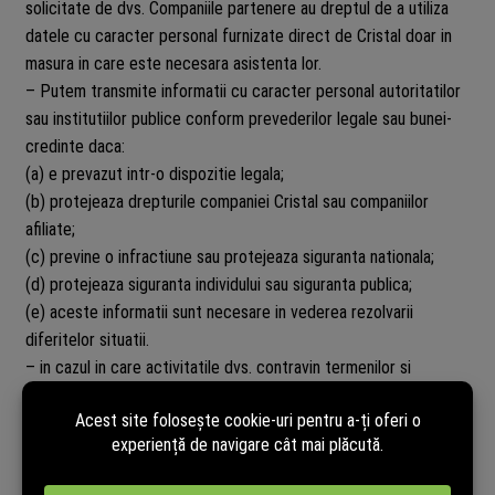
solicitate de dvs. Companiile partenere au dreptul de a utiliza
datele cu caracter personal furnizate direct de Cristal doar in
masura in care este necesara asistenta lor.
– Putem transmite informatii cu caracter personal autoritatilor
sau institutiilor publice conform prevederilor legale sau bunei-
credinte daca:
(a) e prevazut intr-o dispozitie legala;
(b) protejeaza drepturile companiei Cristal sau companiilor
afiliate;
(c) previne o infractiune sau protejeaza siguranta nationala;
(d) protejeaza siguranta individului sau siguranta publica;
(e) aceste informatii sunt necesare in vederea rezolvarii
diferitelor situatii.
– in cazul in care activitatile dvs. contravin termenilor si
conditiilor statuate de Cristal SRL, sau a instructiunilor pentru
utilizarea anumitor produse si servicii;
– In cazul in care Cristal SRL fuzioneaza sau e achizitionata
total sau partial de o alta companie baza de date e transferata