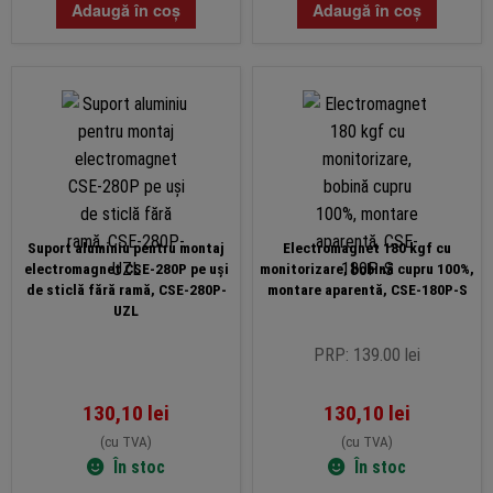
Adaugă în coș
Adaugă în coș
Suport aluminiu pentru montaj
Electromagnet 180 kgf cu
electromagnet CSE-280P pe uși
monitorizare, bobină cupru 100%,
de sticlă fără ramă, CSE-280P-
montare aparentă, CSE-180P-S
UZL
PRP: 139.00 lei
130,10
lei
130,10
lei
(cu TVA)
(cu TVA)
În stoc
În stoc