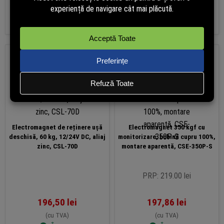
Adaugă în coș
Adaugă în coș
Electromagnet de reținere ușă
Electromagnet 350 kgf cu
deschisă, 60 kg, 12/24V DC, aliaj
monitorizare, bobină cupru 100%,
zinc, CSL-70D
montare aparentă, CSE-350P-S
PRP: 219.00 lei
196,50
lei
197,86
lei
(cu TVA)
(cu TVA)