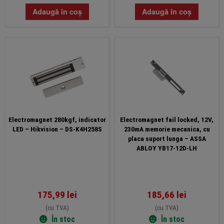
Adaugă în coș
Adaugă în coș
Electromagnet 280kgf, indicator
Electromagnet fail locked, 12V,
LED – Hikvision – DS-K4H258S
230mA memorie mecanica, cu
placa suport lunga – ASSA
ABLOY YB17-12D-LH
175,99
lei
185,66
lei
(cu TVA)
(cu TVA)
În stoc
În stoc