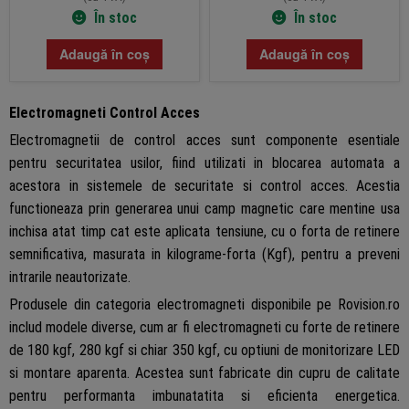
În stoc
În stoc
Adaugă în coș
Adaugă în coș
Electromagneti Control Acces
Electromagnetii de control acces sunt componente esentiale
pentru securitatea usilor, fiind utilizati in blocarea automata a
acestora in sistemele de securitate si control acces. Acestia
functioneaza prin generarea unui camp magnetic care mentine usa
inchisa atat timp cat este aplicata tensiune, cu o forta de retinere
semnificativa, masurata in kilograme-forta (Kgf), pentru a preveni
intrarile neautorizate.
Produsele din categoria electromagneti disponibile pe Rovision.ro
includ modele diverse, cum ar fi electromagneti cu forte de retinere
de 180 kgf, 280 kgf si chiar 350 kgf, cu optiuni de monitorizare LED
si montare aparenta. Acestea sunt fabricate din cupru de calitate
pentru performanta imbunatatita si eficienta energetica.