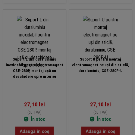
Suport L din duraluminiu
Suport U pentru montaj
inoxidabil pentru electromagnet
electromagnet pe uși din sticlă,
CSE-280P, montaj ușă cu
duraluminiu, CSE-280P-U
deschidere spre interior
27,10
lei
27,10
lei
(cu TVA)
(cu TVA)
În stoc
În stoc
Adaugă în coș
Adaugă în coș