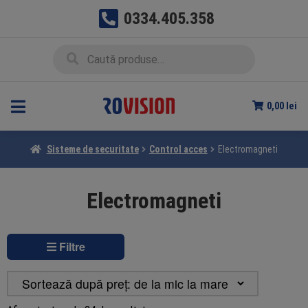
0334.405.358
Sari
Sari
Caută
Caută
la
la
după:
navigare
conținut
0,00
lei
Sisteme de securitate
Control acces
Electromagneti
Electromagneti
Filtre