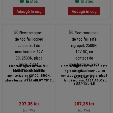
În stoc
În stoc
Adaugă în coș
Adaugă în coș
Electromagnet de toc fail-
Electromagnet de toc fail-safe
locked cu contact de
îngropat, 2500N, 12V DC, cu
monitorizare, 12V DC, 2500N,
contact de monitorizare, placă
placa lunga, ASSA ABLOY YB17-
lungă inclusa, ASSA ABLOY
12D-LR
YB37-12D-LR
207,35
lei
207,35
lei
(cu TVA)
(cu TVA)