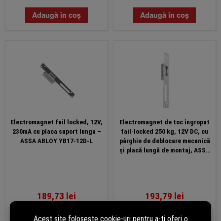
Adaugă în coș
Adaugă în coș
Electromagnet fail locked, 12V,
Electromagnet de toc îngropat
230mA cu placa suport lunga –
fail-locked 250 kg, 12V DC, cu
ASSA ABLOY YB17-12D-L
pârghie de deblocare mecanică
și placă lungă de montaj, ASSA
ABLOY YB17-12D-LM
189,73
lei
193,79
lei
(cu TVA)
(cu TVA)
În stoc
În stoc