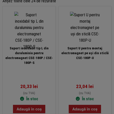
Sortat
Afișez toate cele 24 de rezultate
după
preț:
de
la
mic
la
mare
Suport inoxidabil tip L din
Suport U pentru montaj
duraluminiu pentru
electromagnet pe uși din sticlă
electromagnet CSE-180P / CSE-
CSE-180P-U
180P-S
20,33
lei
23,04
lei
(cu TVA)
(cu TVA)
În stoc
În stoc
Adaugă în coș
Adaugă în coș