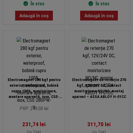
În stoc
În stoc
Adaugă în coș
Adaugă în coș
Electromagnet 280 kgf pentru
Electromagnet de retenție 270
exterior, waterproof, bobină
kgf, 12V/24V DC, contact
cupru 100%, monitorizare,
monitorizare NO/NC, montaj
montare aparentă, inox, CSE-
aparent – ASSA ABLOY H-01CC
280PW-S
PRP: 249.00 lei
231,74
lei
311,70
lei
(cu TVA)
(cu TVA)