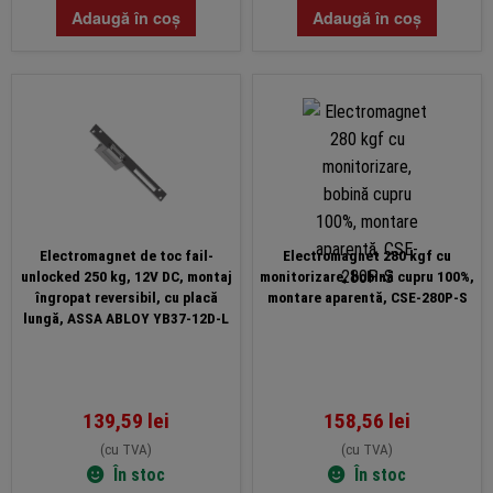
Adaugă în coș
Adaugă în coș
Electromagnet de toc fail-
Electromagnet 280 kgf cu
unlocked 250 kg, 12V DC, montaj
monitorizare, bobină cupru 100%,
îngropat reversibil, cu placă
montare aparentă, CSE-280P-S
lungă, ASSA ABLOY YB37-12D-L
139,59
lei
158,56
lei
(cu TVA)
(cu TVA)
În stoc
În stoc