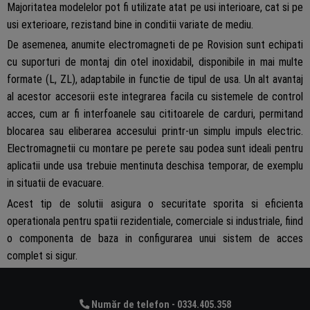
Majoritatea modelelor pot fi utilizate atat pe usi interioare, cat si pe
usi exterioare, rezistand bine in conditii variate de mediu.
De asemenea, anumite electromagneti de pe Rovision sunt echipati
cu suporturi de montaj din otel inoxidabil, disponibile in mai multe
formate (L, ZL), adaptabile in functie de tipul de usa. Un alt avantaj
al acestor accesorii este integrarea facila cu sistemele de control
acces, cum ar fi interfoanele sau cititoarele de carduri, permitand
blocarea sau eliberarea accesului printr-un simplu impuls electric.
Electromagnetii cu montare pe perete sau podea sunt ideali pentru
aplicatii unde usa trebuie mentinuta deschisa temporar, de exemplu
in situatii de evacuare.
Acest tip de solutii asigura o securitate sporita si eficienta
operationala pentru spatii rezidentiale, comerciale si industriale, fiind
o componenta de baza in configurarea unui sistem de acces
complet si sigur.
Număr de telefon - 0334.405.358