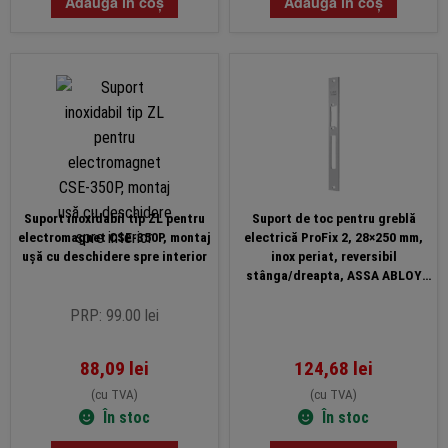
Adaugă în coș
Adaugă în coș
Suport inoxidabil tip ZL pentru
Suport de toc pentru greblă
electromagnet CSE-350P, montaj
electrică ProFix 2, 28×250 mm,
ușă cu deschidere spre interior
inox periat, reversibil
stânga/dreapta, ASSA ABLOY
62B35-01
PRP: 99.00 lei
88,09
lei
124,68
lei
(cu TVA)
(cu TVA)
În stoc
În stoc