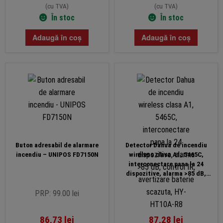
(cu TVA)
(cu TVA)
În stoc
În stoc
Adaugă în coș
Adaugă în coș
Buton adresabil de alarmare
Detector Dahua de incendiu
incendiu – UNIPOS FD7150N
wireless clasa A1, 5465C,
interconectare pana la 24
dispozitive, alarma >85 dB,
control IR, avertizare baterie
scazuta, HY-HT10A-R8
PRP: 99.00 lei
86,73
lei
87,28
lei