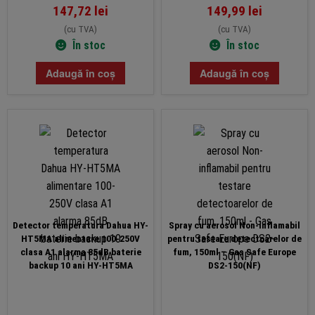
147,72
lei
149,99
lei
(cu TVA)
(cu TVA)
În stoc
În stoc
Adaugă în coș
Adaugă în coș
Detector temperatura Dahua HY-
Spray cu aerosol Non-inflamabil
HT5MA alimentare 100-250V
pentru testare detectoarelor de
clasa A1 alarma 85dB baterie
fum, 150ml – Gas Safe Europe
backup 10 ani HY-HT5MA
DS2-150(NF)