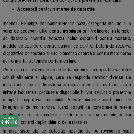
caldura precise si fiabile, care pot ajuta la prevenirea incendiilor.
Accesorii pentru sisteme de detectie
Incendiu Pe langa echipamentele de baza, categoria include si o
serie de accesorii utile pentru instalarea si intretinerea sistemelor
de detectie incendiu. Acestea includ suporturi pentru montare,
module de extindere pentru panouri de control, baterii de rezerva,
dispozitive de testare si alte elemente esentiale pentru mentinerea
performantei sistemului pe termen lung.
Pe rovision.ro, sistemele de detectie incendiu sunt gandite sa ofere
solutii eficiente si sigure, care sa raspunda nevoilor diverse ale
utilizatorilor. Fie ca doresti sa protejezi o locuinta, un birou sau o
unitate industriala, produsele disponibile iti vor asigura o protectie
completa impotriva incendiilor. Aceste sisteme sunt usor de
integrat si de monitorizat, avand optiuni de conectare la retele
inteligente si de transmitere a alertelor prin aplicatii mobile, pentru
Nota clienților
a-ti oferi control deplin chiar si de la distanta.
9,49
/10
In plus, sistemele de detectie incendiu de pe rovision.ro sunt