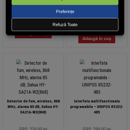
218,02
lei
247,54
lei
(cu TVA)
(cu TVA)
În stoc
În stoc
Adaugă în coș
Adaugă în coș
Detector de fum, wireless, 868
Interfata multifunctionala
MHz, alarma 85 dB, Dahua HY-
programabila – UNIPOS RS232-
SA21A-W2(868)
485
PRP: 229.00 lei
PRP: 299.00 lei