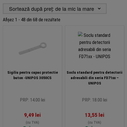
Sortat
Afișez 1 - 48 din 68 de rezultate
după
preț:
de
la
mic
la
mare
Sigiliu pentru capac protectie
Soclu standard pentru detectorii
buton -UNIPOS 3050CS
adresabili din seria FD71xx –
UNIPOS
PRP: 14.00 lei
PRP: 18.00 lei
9,49
lei
13,55
lei
(cu TVA)
(cu TVA)