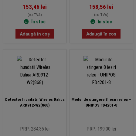
153,46
lei
158,56
lei
(cu TVA)
(cu TVA)
În stoc
În stoc
Adaugă în coș
Adaugă în coș
Detector Inundatii Wireles Dahua
Modul de stingere 8 iesiri releu –
ARD912-W2(868)
UNIPOS FD4201-8
PRP: 284.35 lei
PRP: 199.00 lei