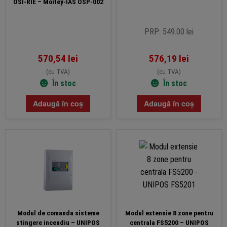
OSI-RIE – Morley-IAS OSP-002
PRP: 549.00 lei
570,54
lei
576,19
lei
(cu TVA)
(cu TVA)
În stoc
În stoc
Adaugă în coș
Adaugă în coș
Modul de comanda sisteme
Modul extensie 8 zone pentru
stingere incendiu – UNIPOS
centrala FS5200 – UNIPOS