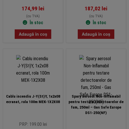
174,99
lei
187,02
lei
(cu TVA)
(cu TVA)
În stoc
În stoc
Adaugă în coș
Adaugă în coș
Cablu incendiu J-Y(St)Y, 1x2x08
Spary aerosol Non-Inflamabil
ecranat, rola 100m MEK-1X2X08
pentru testare detectoarelor de
fum, 250ml – Gas Safe Europe
DS1-250(NF)
PRP: 199.00 lei