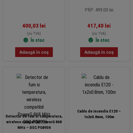
PRP: 499.00 lei
400,03
lei
417,40
lei
(cu TVA)
(cu TVA)
În stoc
În stoc
Adaugă în coș
Adaugă în coș
Cablu de incendiu E120 –
Detector de fum si temperatura,
1x2x0.8mm, 100m
wireless compatibil PowerG 868
MHz – DSC PG8936