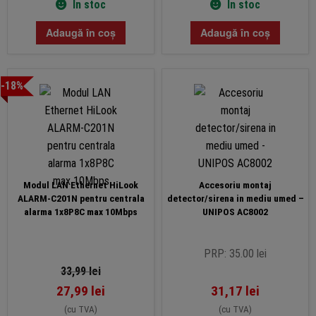
În stoc
În stoc
Adaugă în coș
Adaugă în coș
-18%
Modul LAN Ethernet HiLook
Accesoriu montaj
ALARM-C201N pentru centrala
detector/sirena in mediu umed –
alarma 1x8P8C max 10Mbps
UNIPOS AC8002
PRP: 35.00 lei
33,99
lei
27,99
lei
31,17
lei
(cu TVA)
(cu TVA)