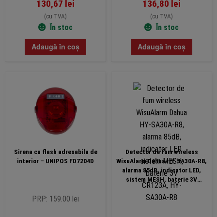
130,67
lei
136,80
lei
(cu TVA)
(cu TVA)
În stoc
În stoc
Adaugă în coș
Adaugă în coș
Sirena cu flash adresabila de
Detector de fum wireless
interior – UNIPOS FD7204D
WisuAlarm Dahua HY-SA30A-R8,
alarma 85dB, indicator LED,
sistem MESH, baterie 3V
CR123A, HY-SA30A-R8
PRP: 159.00 lei