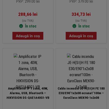
PRP: 299.00 lei
PRP: 379.00 lei
288,66
lei
334,73
lei
(cu TVA)
(cu TVA)
În stoc
În stoc
Adaugă în coș
Adaugă în coș
Amplificator IP 1 zona, 40W,
Cablu incendiu JE-H(St)H FE 180
Alarma, USB, Bluetooth –
E30/E90’1x2x08 ecranat’100m –
HIKVISION DS-QAE1A40G1-VB
EuroClass MEK90-1x2x08