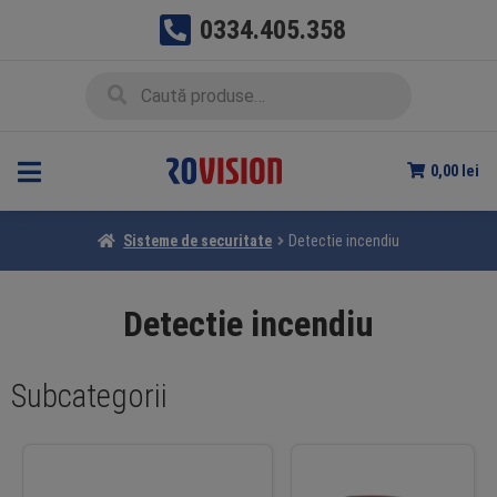
0334.405.358
Sari
Sari
Caută
Caută
la
la
după:
navigare
conținut
0,00
lei
Sisteme de securitate
Detectie incendiu
Detectie incendiu
Subcategorii