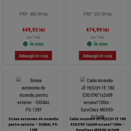
PRP: 485.99 lei
PRP: 551.99 lei
449,93
lei
474,99
lei
(cu TVA)
(cu TVA)
În stoc
În stoc
Adaugă în coș
Adaugă în coș
Sirena autonoma de incendiu
Cablu incendiu JE-H(St)H FE 180
pentru exterior – SIGNAL PS-
E30/E90’1x2x08 ecranat’100m –
128F
EuroClass MEK90-2x2x08