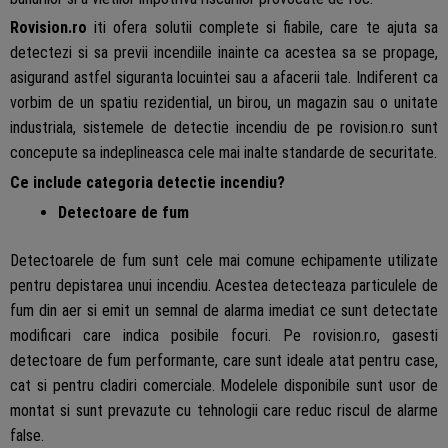
Rovision.ro
iti ofera solutii complete si fiabile, care te ajuta sa
detectezi si sa previi incendiile inainte ca acestea sa se propage,
asigurand astfel siguranta locuintei sau a afacerii tale. Indiferent ca
vorbim de un spatiu rezidential, un birou, un magazin sau o unitate
industriala, sistemele de detectie incendiu de pe rovision.ro sunt
concepute sa indeplineasca cele mai inalte standarde de securitate.
Ce include categoria detectie incendiu?
Detectoare de fum
Detectoarele de fum sunt cele mai comune echipamente utilizate
pentru depistarea unui incendiu. Acestea detecteaza particulele de
fum din aer si emit un semnal de alarma imediat ce sunt detectate
modificari care indica posibile focuri. Pe rovision.ro, gasesti
detectoare de fum performante, care sunt ideale atat pentru case,
cat si pentru cladiri comerciale. Modelele disponibile sunt usor de
montat si sunt prevazute cu tehnologii care reduc riscul de alarme
false.