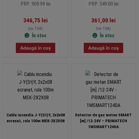
PRP: 909.99 lei
PRP: 349.00 lei
346,75
lei
361,00
lei
(cu TVA)
(cu TVA)
În stoc
În stoc
Adaugă în coș
Adaugă în coș
Cablu incendiu J-Y(St)Y, 2x2x08
Detector de gaz metan SMART
ecranat, rola 100m MEK-2X2X08
[m] /12-24V – PRIMATECH
1MSMART124DA