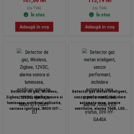
107,06
lei
115,19
lei
(cu TVA)
(cu TVA)
În stoc
În stoc
Adaugă în coș
Adaugă în coș
Detector de gaz, Wireless,
Detector gaz metan inteligent,
Zigbee, 12VDC, alarma sonora si
senzor performant, inchidere
luminoasa, notificari aplicatie,
automata vana, pornire
carcasa ignifuga, IMOU IOT-
ventilatie, alarma 70dB, LED
ZGA1-EU
status, DHI-HY-GA40A