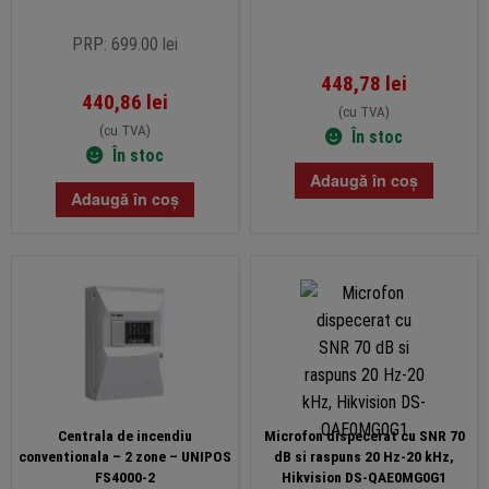
PRP: 699.00 lei
448,78
lei
440,86
lei
(cu TVA)
(cu TVA)
În stoc
În stoc
Adaugă în coș
Adaugă în coș
Centrala de incendiu
Microfon dispecerat cu SNR 70
conventionala – 2 zone – UNIPOS
dB si raspuns 20 Hz-20 kHz,
FS4000-2
Hikvision DS-QAE0MG0G1