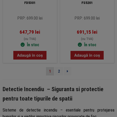
FD5301
FS5201
PRP: 699.00 lei
PRP: 699.00 lei
647,79
lei
691,15
lei
(cu TVA)
(cu TVA)
În stoc
În stoc
Adaugă în coș
Adaugă în coș
1
2
Detectie Incendiu – Siguranta si protectie
pentru toate tipurile de spatii
Sisteme de detectie incendiu – esentiale pentru protejarea
bunurilor si a vietilor impotriva riscurilor provocate de foc.