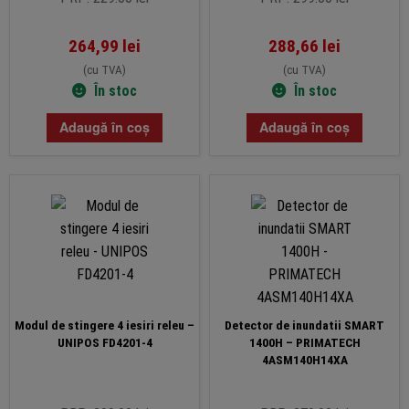
264,99
lei
288,66
lei
(cu TVA)
(cu TVA)
În stoc
În stoc
Adaugă în coș
Adaugă în coș
Modul de stingere 4 iesiri releu –
Detector de inundatii SMART
UNIPOS FD4201-4
1400H – PRIMATECH
4ASM140H14XA