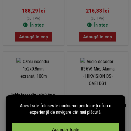
188,29
lei
216,83
lei
(cu TVA)
(cu TVA)
În stoc
În stoc
Adaugă în coș
Adaugă în coș
Cablu incendiu 1x2x0.8mm,
Audio decodor IP, 6W, Mic,
ecranat, 100m
Alarma – HIKVISION DS-QAE1DG1
PRP: 647.99 lei