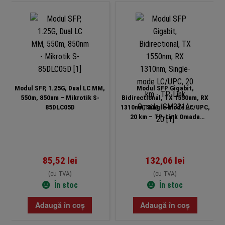
Modul SFP, 1.25G, Dual LC MM,
Modul SFP Gigabit,
550m, 850nm – Mikrotik S-
Bidirectional, TX 1550nm, RX
85DLC05D
1310nm, Single-mode LC/UPC,
20 km – TP-Link Omada
ISM321A-20
85,52
lei
132,06
lei
(cu TVA)
(cu TVA)
În stoc
În stoc
Adaugă în coș
Adaugă în coș