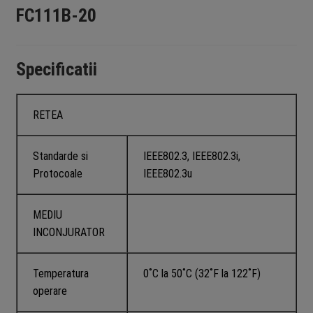
FC111B-20
Specificatii
RETEA
Standarde si
IEEE802.3, IEEE802.3i,
Protocoale
IEEE802.3u
MEDIU
INCONJURATOR
Temperatura
0˚C la 50˚C (32˚F la 122˚F)
operare