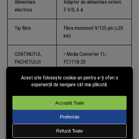
Alimentare
Adaptor de alimentare extern:
electrica
5 V/0, 6 A
Tip fibra
Fibra monomod 9/125 μm (≤20
km)
CONTINUTUL
• Media Converter TL-
PACHETULUI
FC111B-20
• Adaptor de alimentare
• Ghid de instalare
DESCRIERE
TL-FC111B-20 este un Media Convertor de 100 Mbs, care
dispune de 2 porturi: 1 port RJ-45 si port de fibra SC.
Dispozitivul permite transmiterea datelor primite prin cablul de
retea, utilizand fibra optica, pe o distanta de pana la 20 Km.
Acesta functioneaza la lungimea de unda de 1310 nm TX,