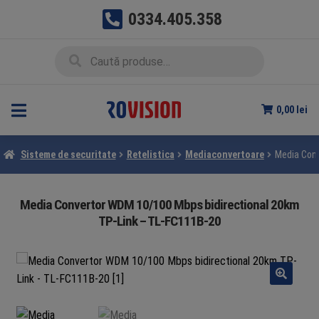
0334.405.358
Sari
Sari
Caută
Caută
la
la
după:
navigare
conținut
0,00
lei
Sisteme de securitate
Retelistica
Mediaconvertoare
Media Conv
Media Convertor WDM 10/100 Mbps bidirectional 20km
TP-Link – TL-FC111B-20