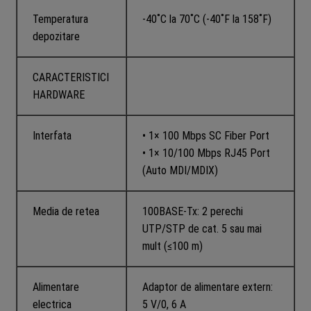
Temperatura
-40˚C la 70˚C (-40˚F la 158˚F)
depozitare
CARACTERISTICI
HARDWARE
Interfata
• 1× 100 Mbps SC Fiber Port
• 1× 10/100 Mbps RJ45 Port
(Auto MDI/MDIX)
Media de retea
100BASE-Tx: 2 perechi
UTP/STP de cat. 5 sau mai
mult (≤100 m)
Alimentare
Adaptor de alimentare extern:
electrica
5 V/0, 6 A