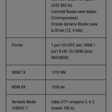
(IEEE 802.3x)
Controlul fluxului semi-duplex
(Contropresiune)
Extinde distanta fibrelor pana
la 20 km (12, 4 mile)
Porturi
1 port SC/UPC unic 100M 1
port RJ45 10/100M (Auto
MDI/MDIX)
WDM TX
1310 NM
WDM RX
1550 nm
Network Media
Cablu UTP categoria 3, 4, 5
10BASE-T
(maxim 100 m)