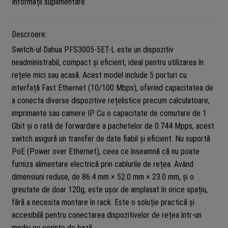
Informații suplimentare
Descroere:
Switch-ul Dahua PFS3005-5ET-L este un dispozitiv
neadministrabil, compact și eficient, ideal pentru utilizarea în
rețele mici sau acasă. Acest model include 5 porturi cu
interfață Fast Ethernet (10/100 Mbps), oferind capacitatea de
a conecta diverse dispozitive rețelistice precum calculatoare,
imprimante sau camere IP. Cu o capacitate de comutare de 1
Gbit și o rată de forwardare a pachetelor de 0.744 Mpps, acest
switch asigură un transfer de date fiabil și eficient. Nu suportă
PoE (Power over Ethernet), ceea ce înseamnă că nu poate
furniza alimentare electrică prin cablurile de rețea. Având
dimensiuni reduse, de 86.4 mm × 52.0 mm × 23.0 mm, și o
greutate de doar 120g, este ușor de amplasat în orice spațiu,
fără a necesita montare în rack. Este o soluție practică și
accesibilă pentru conectarea dispozitivelor de rețea într-un
mediu cu cerințe de bază.