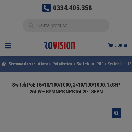
0334.405.358
Sari
Sari
Caută
Caută
la
la
după:
navigare
conținut
0,00
lei
Sisteme de securitate
Retelistica
Switch-uri POE
Switch PoE 1
Switch PoE 16×10/100/1000, 2×10/100/1000, 1xSFP
260W – BestNPS NPS1602G1SFPN