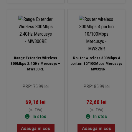
Range Extender Wireless
Router wireless 300Mbps 4
300Mbps 2.4GHz Mercusys –
porturi 10/100Mbps Mercusys
MW300RE
– MW325R
PRP: 75.99 lei
PRP: 85.99 lei
69,16
lei
72,60
lei
(cu TVA)
(cu TVA)
În stoc
În stoc
Adaugă în coș
Adaugă în coș