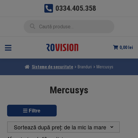
0334.405.358
Sari
Sari
Caută
Caută
la
la
după:
navigare
conținut
0,00
lei
Sisteme de securitate
Branduri
Mercusys
Mercusys
Filtre