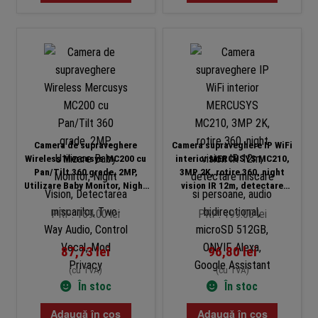
Camera de supraveghere
Camera supraveghere IP WiFi
Wireless Mercusys MC200 cu
interior MERCUSYS MC210,
Pan/Tilt 360 grade, 2MP,
3MP 2K, rotire 360, night
Utilizare Baby Monitor, Night
vision IR 12m, detectare
Vision, Detectarea miscarilor,
miscare si persoane, audio
Two-Way Audio, Control Vocal,
bidirectional, microSD 512GB,
PRP: 169.00 lei
PRP: 199.00 lei
Mod Privacy
ONVIF, Alexa, Google Assistant
87,73
lei
96,80
lei
(cu TVA)
(cu TVA)
În stoc
În stoc
Adaugă în coș
Adaugă în coș