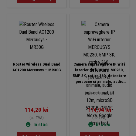
Router Wireless Dual Band
Camera supraveghere IP WiFi
AC1200 Mercusys – MR30G
interior MERCUSYS MC230,
5MP 3K, rotire 360, detectare
persoane si animale, audio
bidirectional, IR 12m, microSD
512GB, ONVIF, Alexa, Google
PRP: 199.00 lei
Assistant
114,20
lei
114,94
lei
(cu TVA)
(cu TVA)
În stoc
În stoc