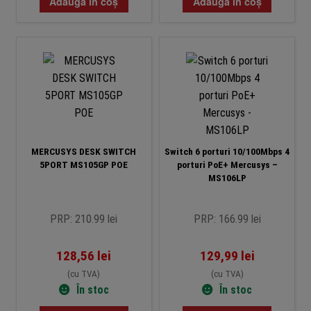
Adaugă în coș
Adaugă în coș
MERCUSYS DESK SWITCH
Switch 6 porturi 10/100Mbps 4
5PORT MS105GP POE
porturi PoE+ Mercusys –
MS106LP
PRP: 210.99 lei
PRP: 166.99 lei
128,56
lei
129,99
lei
(cu TVA)
(cu TVA)
În stoc
În stoc