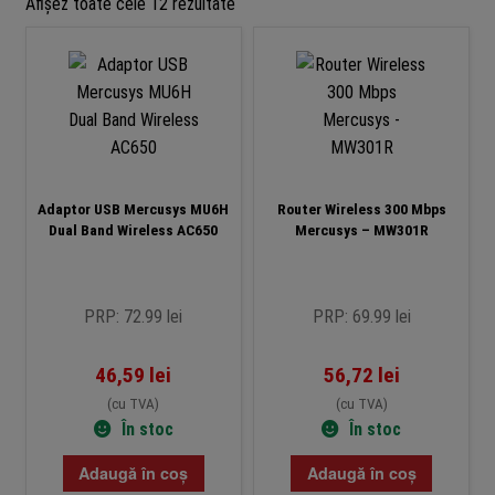
Sortat
Afișez toate cele 12 rezultate
după
preț:
de
la
mic
la
mare
Adaptor USB Mercusys MU6H
Router Wireless 300 Mbps
Dual Band Wireless AC650
Mercusys – MW301R
PRP: 72.99 lei
PRP: 69.99 lei
46,59
lei
56,72
lei
(cu TVA)
(cu TVA)
În stoc
În stoc
Adaugă în coș
Adaugă în coș