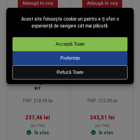
Adaugă în coș
Adaugă în coș
Kit adaptoare Powerline
Switch 8 porturi gigabit 7
Mercusys cu HomePlug AV2
porturi PoE+ Mercusys –
Port Ethernet Gigabit – MP500
MS108GP
KIT
PRP: 218.99 lei
PRP: 312.99 lei
237,46
lei
243,51
lei
(cu TVA)
(cu TVA)
În stoc
În stoc