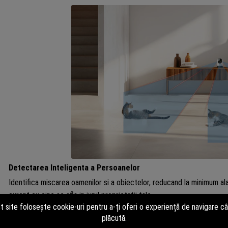
Detectarea Inteligenta a Persoanelor
Identifica miscarea oamenilor si a obiectelor, reducand la minimum al
curent cu cine se afla in jurul proprietatii tale