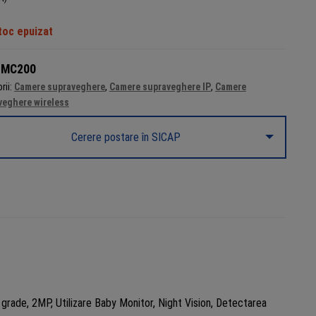
toc epuizat
:
MC200
rii:
Camere supraveghere
,
Camere supraveghere IP
,
Camere
veghere wireless
Cerere postare în SICAP
ade, 2MP, Utilizare Baby Monitor, Night Vision, Detectarea