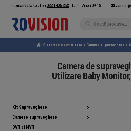
Sari
Sari
Comanda la telefon
0334.405.358
- Luni - Vineri 09-18
vanzari@
la
la
navigare
conținut
Caută
Caută
după:
Sisteme de securitate
Camere supraveghere
C
Camera de supravegh
Utilizare Baby Monitor
Kit Supraveghere
Camere supraveghere
DVR si NVR