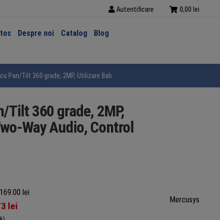
Autentificare
0,00
lei
stoc
Despre noi
Catalog
Blog
an/Tilt 360 grade, 2MP, Utilizare Baby Monitor, Night Vision, Detectarea misc
Tilt 360 grade, 2MP,
 Two-Way Audio, Control
169.00 lei
Mercusys
73
lei
A)