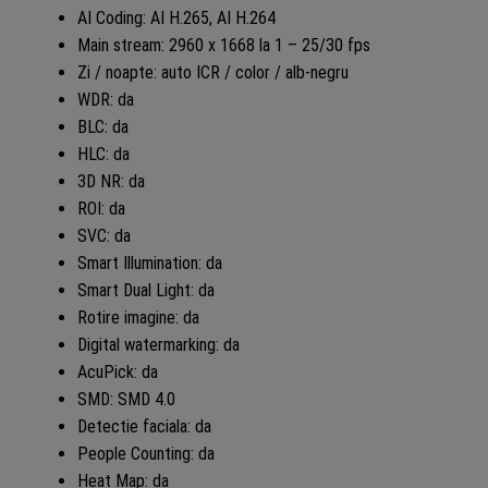
AI Coding: AI H.265, AI H.264
Main stream: 2960 x 1668 la 1 – 25/30 fps
Zi / noapte: auto ICR / color / alb-negru
WDR: da
BLC: da
HLC: da
3D NR: da
ROI: da
SVC: da
Smart Illumination: da
Smart Dual Light: da
Rotire imagine: da
Digital watermarking: da
AcuPick: da
SMD: SMD 4.0
Detectie faciala: da
People Counting: da
Heat Map: da