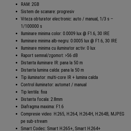
RAM: 2GB
Sistem de scanare: progresiv
Viteza obturator electronic: auto / manual, 1/3 s –
1/100000 s
Iluminare minima color: 0.0009 lux @ F1.6, 30 IRE
Iluminare minima alb-negru: 0.0005 lux @ F1.6, 30 IRE
Iluminare minima cu iluminator activ: 0 lux
Raport semnal/zgomot: >56 dB
Distanta iluminare IR: pana la 50 m
Distanta lumina calda: pana la 50 m
Tip iluminator: multi-core IR + lumina calda
Control iluminator: automat / manual
Tip lentila: fixa
Distanta focala: 2.8mm
Diafragma maxima: F1.6
Compresie video: H.265, H.264, H.264H, H.264B, MJPEG
pe sub-stream
Smart Codec: Smart H.265+, Smart H.264+