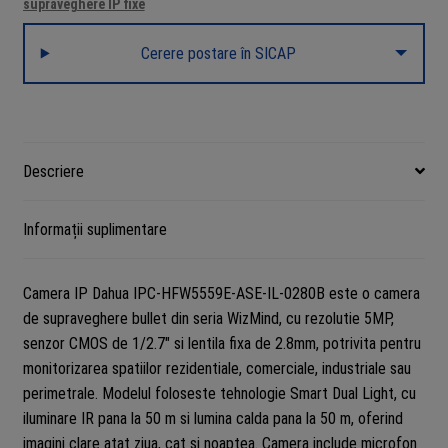
supraveghere IP fixe
Cerere postare în SICAP
Descriere
Informații suplimentare
Camera IP Dahua IPC-HFW5559E-ASE-IL-0280B este o camera
de supraveghere bullet din seria WizMind, cu rezolutie 5MP,
senzor CMOS de 1/2.7″ si lentila fixa de 2.8mm, potrivita pentru
monitorizarea spatiilor rezidentiale, comerciale, industriale sau
perimetrale. Modelul foloseste tehnologie Smart Dual Light, cu
iluminare IR pana la 50 m si lumina calda pana la 50 m, oferind
imagini clare atat ziua, cat si noaptea. Camera include microfon