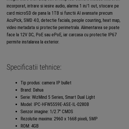
incorporat, intrare si iesire audio, alarma 1 in/1 out, stocare pe
card microSD de pana la 1TB si functii AI avansate precum
AcuPick, SMD 4.0, detectie faciala, people counting, heat map,
video metadata si protectie perimetrala. Alimentarea se poate
face la 12V DC, PoE sau ePoE, iar carcasa cu protectie IP67
permite instalarea la exterior.
Specificatii tehnice:
Tip produs: camera IP bullet
Brand: Dahua
Serie: WizMind 5 Series, Smart Dual Light
Model: IPC-HFW5559E-ASE-IL-0280B
Senzor imagine: 1/2.7″ CMOS
Rezolutie maxima: 2960 x 1668 pixeli, 5MP
ROM: 4GB