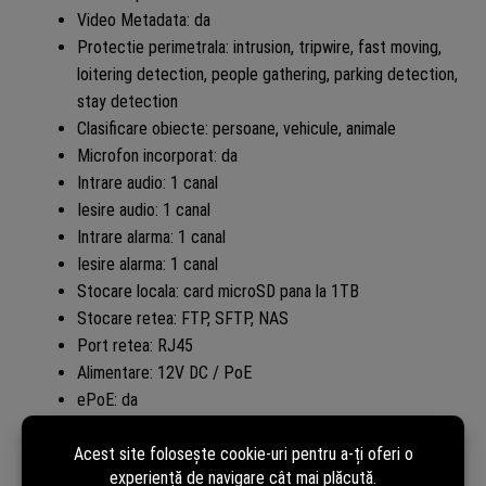
Video Metadata: da
Protectie perimetrala: intrusion, tripwire, fast moving,
loitering detection, people gathering, parking detection,
stay detection
Clasificare obiecte: persoane, vehicule, animale
Microfon incorporat: da
Intrare audio: 1 canal
Iesire audio: 1 canal
Intrare alarma: 1 canal
Iesire alarma: 1 canal
Stocare locala: card microSD pana la 1TB
Stocare retea: FTP, SFTP, NAS
Port retea: RJ45
Alimentare: 12V DC / PoE
ePoE: da
Protectie la intemperii: IP67
Temperatura de functionare: -40C pana la +60C
Utilizare: interior / exterior