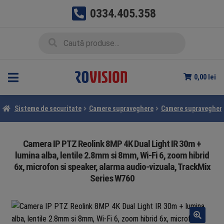
0334.405.358
Sari
Sari
Caută
Caută
la
la
după:
navigare
conținut
0,00
lei
Sisteme de securitate
Camere supraveghere
Camere supraveghere
Camera IP PTZ Reolink 8MP 4K Dual Light IR 30m +
lumina alba, lentile 2.8mm si 8mm, Wi-Fi 6, zoom hibrid
6x, microfon si speaker, alarma audio-vizuala, TrackMix
Series W760