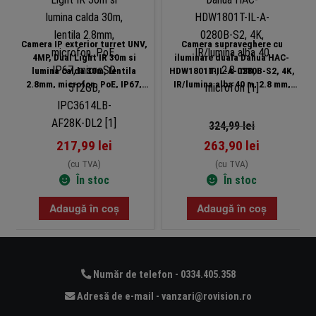
Camera IP exterior turret UNV,
Camera supraveghere cu
4MP, Dual Light IR 30m si
iluminare duala Dahua HAC-
lumina calda 30m, lentila
HDW1801T-IL-A-0280B-S2, 4K,
2.8mm, microfon, PoE, IP67,
IR/lumina alba 40 m, 2.8 mm,
microSD 512GB, IPC3614LB-
microfon
AF28K-DL2
324,99
lei
217,99
lei
263,90
lei
(cu TVA)
(cu TVA)
În stoc
În stoc
Adaugă în coș
Adaugă în coș
Număr de telefon - 0334.405.358
Adresă de e-mail - vanzari@rovision.ro