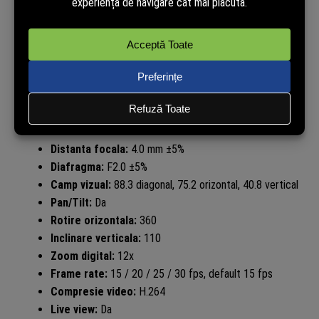
Utilizare:
Interior
Tehnologie:
IP
Format camera:
Pan/Tilt / box compact
Rezolutie maxima:
2K QHD 4MP
Rezolutie video:
2560 x 1440 pixeli
Senzor imagine:
1/3″ Progressive Scan CMOS
Senzor Starlight:
Nu
Lentila:
Fixa
Distanta focala:
4.0 mm ±5%
Diafragma:
F2.0 ±5%
Camp vizual:
88.3 diagonal, 75.2 orizontal, 40.8 vertical
Pan/Tilt:
Da
Rotire orizontala:
360
Inclinare verticala:
110
Zoom digital:
12x
Frame rate:
15 / 20 / 25 / 30 fps, default 15 fps
Compresie video:
H.264
Live view:
Da