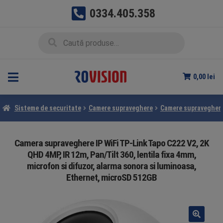
0334.405.358
Sari
Sari
Caută
Caută
la
la
după:
navigare
conținut
0,00
lei
Sisteme de securitate
Camere supraveghere
Camere supraveghere
Camera supraveghere IP WiFi TP-Link Tapo C222 V2, 2K
QHD 4MP, IR 12m, Pan/Tilt 360, lentila fixa 4mm,
microfon si difuzor, alarma sonora si luminoasa,
Ethernet, microSD 512GB