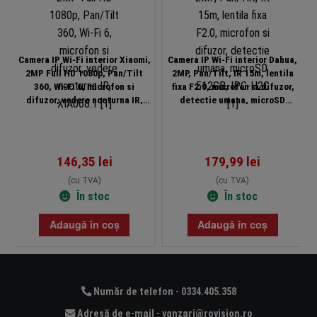
Camera IP Wi-Fi interior Xiaomi,
Camera IP Wi-Fi interior Dahua,
2MP Full HD 1080p, Pan/Tilt
2MP, Pan/Tilt, IR 15m, lentila
360, Wi-Fi 6, microfon si
fixa F2.0, microfon si difuzor,
difuzor, vedere nocturna IR,
detectie umana, microSD
XIA068.1
512GB, IPC-H2C
146,35
lei
179,99
lei
(cu TVA)
(cu TVA)
În stoc
În stoc
Adaugă în coș
Adaugă în coș
Număr de telefon - 0334.405.358
Adresă de e-mail - vanzari@rovision.ro