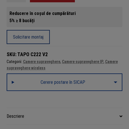
supraveghere
Reducere în coșul de cumpărături
IP
5% ≥ 8 bucăți
WiFi
TP-
Link
Solicitare montaj
Tapo
C222
SKU:
TAPO C222 V2
V2,
Categorii:
Camere supraveghere
,
Camere supraveghere IP
,
Camere
2K
supraveghere wireless
QHD
4MP,
Cerere postare în SICAP
IR
12m,
Pan/Tilt
360,
lentila
Descriere
fixa