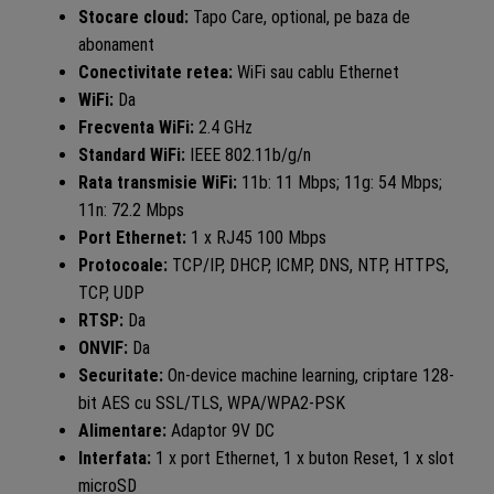
Stocare cloud:
Tapo Care, optional, pe baza de
abonament
Conectivitate retea:
WiFi sau cablu Ethernet
WiFi:
Da
Frecventa WiFi:
2.4 GHz
Standard WiFi:
IEEE 802.11b/g/n
Rata transmisie WiFi:
11b: 11 Mbps; 11g: 54 Mbps;
11n: 72.2 Mbps
Port Ethernet:
1 x RJ45 100 Mbps
Protocoale:
TCP/IP, DHCP, ICMP, DNS, NTP, HTTPS,
TCP, UDP
RTSP:
Da
ONVIF:
Da
Securitate:
On-device machine learning, criptare 128-
bit AES cu SSL/TLS, WPA/WPA2-PSK
Alimentare:
Adaptor 9V DC
Interfata:
1 x port Ethernet, 1 x buton Reset, 1 x slot
microSD