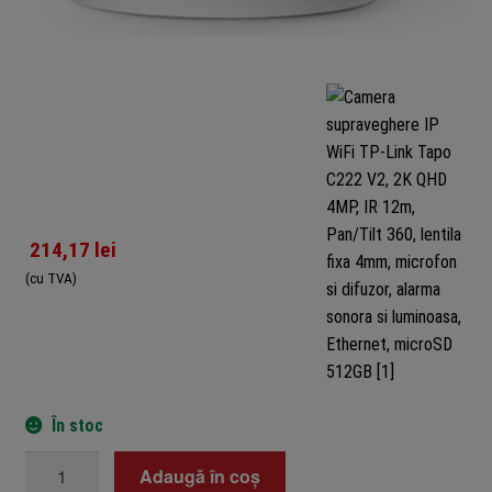
214,17
lei
(cu TVA)
În stoc
Cantitate
Adaugă în coș
Camera