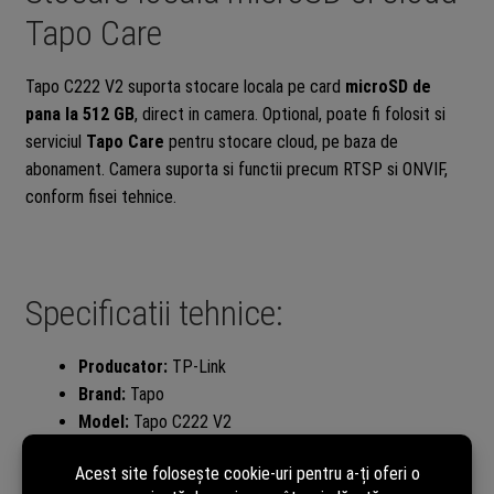
Tapo Care
Tapo C222 V2 suporta stocare locala pe card
microSD de
pana la 512 GB
, direct in camera. Optional, poate fi folosit si
serviciul
Tapo Care
pentru stocare cloud, pe baza de
abonament. Camera suporta si functii precum RTSP si ONVIF,
conform fisei tehnice.
Specificatii tehnice:
Producator:
TP-Link
Brand:
Tapo
Model:
Tapo C222 V2
Tip produs:
Camera supraveghere IP WiFi/Ethernet
Pan/Tilt