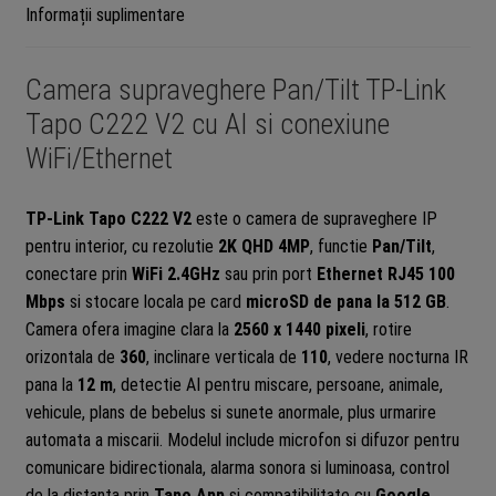
4mm,
Informații suplimentare
microfon
si
Camera supraveghere Pan/Tilt TP-Link
difuzor,
alarma
Tapo C222 V2 cu AI si conexiune
sonora
WiFi/Ethernet
si
luminoasa,
TP-Link Tapo C222 V2
este o camera de supraveghere IP
Ethernet,
pentru interior, cu rezolutie
2K QHD 4MP
, functie
Pan/Tilt
,
microSD
conectare prin
WiFi 2.4GHz
sau prin port
Ethernet RJ45 100
512GB
Mbps
si stocare locala pe card
microSD de pana la 512 GB
.
Camera ofera imagine clara la
2560 x 1440 pixeli
, rotire
orizontala de
360
, inclinare verticala de
110
, vedere nocturna IR
pana la
12 m
, detectie AI pentru miscare, persoane, animale,
vehicule, plans de bebelus si sunete anormale, plus urmarire
automata a miscarii. Modelul include microfon si difuzor pentru
comunicare bidirectionala, alarma sonora si luminoasa, control
de la distanta prin
Tapo App
si compatibilitate cu
Google