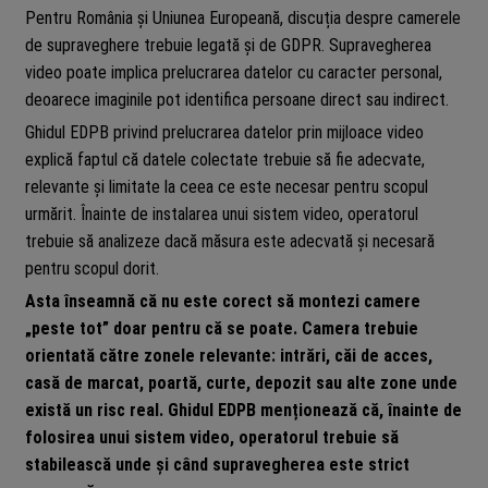
Pentru România și Uniunea Europeană, discuția despre camerele
de supraveghere trebuie legată și de GDPR. Supravegherea
video poate implica prelucrarea datelor cu caracter personal,
deoarece imaginile pot identifica persoane direct sau indirect.
Ghidul EDPB privind prelucrarea datelor prin mijloace video
explică faptul că datele colectate trebuie să fie adecvate,
relevante și limitate la ceea ce este necesar pentru scopul
urmărit. Înainte de instalarea unui sistem video, operatorul
trebuie să analizeze dacă măsura este adecvată și necesară
pentru scopul dorit.
Asta înseamnă că nu este corect să montezi camere
„peste tot” doar pentru că se poate. Camera trebuie
orientată către zonele relevante: intrări, căi de acces,
casă de marcat, poartă, curte, depozit sau alte zone unde
există un risc real. Ghidul EDPB menționează că, înainte de
folosirea unui sistem video, operatorul trebuie să
stabilească unde și când supravegherea este strict