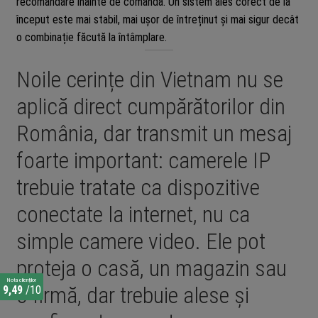
recomandare înainte de comandă. Un sistem ales corect de la
început este mai stabil, mai ușor de întreținut și mai sigur decât
o combinație făcută la întâmplare.
Noile cerințe din Vietnam nu se
aplică direct cumpărătorilor din
România, dar transmit un mesaj
foarte important: camerele IP
trebuie tratate ca dispozitive
conectate la internet, nu ca
simple camere video. Ele pot
proteja o casă, un magazin sau
Nota clienților
o firmă, dar trebuie alese și
9,49
/10