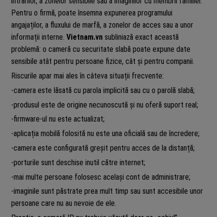
intrărilor, a zonelor sensibile sau a imaginilor cu membrii familiei.
Pentru o firmă, poate însemna expunerea programului
angajaților, a fluxului de marfă, a zonelor de acces sau a unor
informații interne.
Vietnam.vn
subliniază exact această
problemă: o cameră cu securitate slabă poate expune date
sensibile atât pentru persoane fizice, cât și pentru companii.
Riscurile apar mai ales în câteva situații frecvente:
-camera este lăsată cu parola implicită sau cu o parolă slabă;
-produsul este de origine necunoscută și nu oferă suport real;
-firmware-ul nu este actualizat;
-aplicația mobilă folosită nu este una oficială sau de încredere;
-camera este configurată greșit pentru acces de la distanță;
-porturile sunt deschise inutil către internet;
-mai multe persoane folosesc același cont de administrare;
-imaginile sunt păstrate prea mult timp sau sunt accesibile unor
persoane care nu au nevoie de ele.