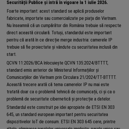
Securității Publice și intră în vigoare la 1 iulie 2026.
Foarte important: acest standard se aplică produselor
fabricate, importate sau comercializate pe piața din Vietnam.
Nu înseamnă că un cumpărător din România trebuie să respecte
direct această circulară. Totuși, standardul este important
pentru că arată în ce direcție merge industria: camerele IP
trebuie să fie proiectate și vândute cu securitatea inclusă din
start.
QCVN 11:2026/BCA înlocuiește QCVN 135:2024/BTTTT,
standard emis anterior de Ministerul Informațiilor și
Comunicațiilor din Vietnam prin Circulara 21/2024/TT-BTTTT.
Această trecere arată că tema camerelor IP nu mai este
tratată doar ca o problemă tehnică de comunicații, ci și ca o
problemă de securitate cibernetică și protecție a datelor.
Standardul este construit pe idei apropiate de ETSI EN 303
645, un standard european important pentru securitatea
dispozitivelor IoT de consum. ETSI EN 303 645 cere, printre
altele, eliminarea parolelor universale implicite, parole unice sau