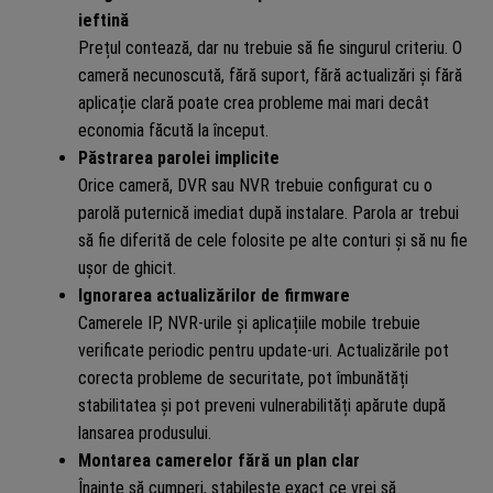
ieftină
Prețul contează, dar nu trebuie să fie singurul criteriu. O
cameră necunoscută, fără suport, fără actualizări și fără
aplicație clară poate crea probleme mai mari decât
economia făcută la început.
Păstrarea parolei implicite
Orice cameră, DVR sau NVR trebuie configurat cu o
parolă puternică imediat după instalare. Parola ar trebui
să fie diferită de cele folosite pe alte conturi și să nu fie
ușor de ghicit.
Ignorarea actualizărilor de firmware
Camerele IP, NVR-urile și aplicațiile mobile trebuie
verificate periodic pentru update-uri. Actualizările pot
corecta probleme de securitate, pot îmbunătăți
stabilitatea și pot preveni vulnerabilități apărute după
lansarea produsului.
Montarea camerelor fără un plan clar
Înainte să cumperi, stabilește exact ce vrei să