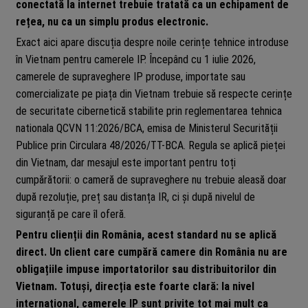
conectată la internet trebuie tratată ca un echipament de
rețea, nu ca un simplu produs electronic.
Exact aici apare discuția despre noile cerințe tehnice introduse
în Vietnam pentru camerele IP. Începând cu 1 iulie 2026,
camerele de supraveghere IP produse, importate sau
comercializate pe piața din Vietnam trebuie să respecte cerințe
de securitate cibernetică stabilite prin reglementarea tehnica
nationala QCVN 11:2026/BCA, emisa de Ministerul Securității
Publice prin Circulara 48/2026/TT-BCA. Regula se aplică pieței
din Vietnam, dar mesajul este important pentru toți
cumpărătorii: o cameră de supraveghere nu trebuie aleasă doar
după rezoluție, preț sau distanța IR, ci și după nivelul de
siguranță pe care îl oferă.
Pentru clienții din România, acest standard nu se aplică
direct. Un client care cumpără camere din România nu are
obligațiile impuse importatorilor sau distribuitorilor din
Vietnam. Totuși, direcția este foarte clară: la nivel
internațional, camerele IP sunt privite tot mai mult ca