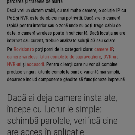
parcarea și traseele de marfă.
Dacă vrei un sistem stabil, cu mai multe camere, o soluție IP cu
PoE și NVR este de obicei mai potrivită. Dacă vrei o cameră
rapidă pentru interior sau o zonă unde nu poți trage cablu de
date, o cameră wireless poate fi suficientă. Dacă locația nu are
internet sau curent, trebuie analizate soluții 4G sau solare.
Pe
Rovision.ro
poți porni de la categorii clare:
camere IP
,
camere wireless
,
kituri complete de supraveghere
,
DVR-uri
,
NVR-ur
i și
accesorii
. Pentru clienții care nu vor să combine
produse singuri, kiturile complete sunt o variantă mai simplă,
deoarece includ componente gândite să funcționeze împreună.
Dacă ai deja camere instalate,
începe cu lucrurile simple:
schimbă parolele, verifică cine
are acces în aplicație,