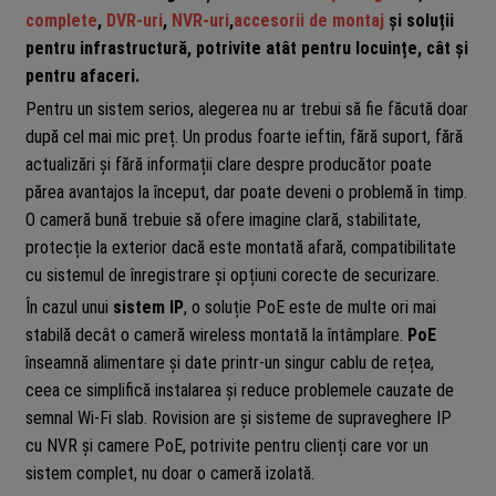
complete
,
DVR-uri
,
NVR-uri
,
accesorii de montaj
și soluții
pentru infrastructură, potrivite atât pentru locuințe, cât și
pentru afaceri.
Pentru un sistem serios, alegerea nu ar trebui să fie făcută doar
după cel mai mic preț. Un produs foarte ieftin, fără suport, fără
actualizări și fără informații clare despre producător poate
părea avantajos la început, dar poate deveni o problemă în timp.
O cameră bună trebuie să ofere imagine clară, stabilitate,
protecție la exterior dacă este montată afară, compatibilitate
cu sistemul de înregistrare și opțiuni corecte de securizare.
În cazul unui
sistem IP
, o soluție PoE este de multe ori mai
stabilă decât o cameră wireless montată la întâmplare.
PoE
înseamnă alimentare și date printr-un singur cablu de rețea,
ceea ce simplifică instalarea și reduce problemele cauzate de
semnal Wi-Fi slab. Rovision are și sisteme de supraveghere IP
cu NVR și camere PoE, potrivite pentru clienți care vor un
sistem complet, nu doar o cameră izolată.