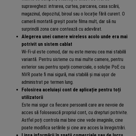
supraveghezi: intrarea, curtea, parcarea, casa scării,
magazinul, depozitul, biroul sau o locație fără curent. O
cameră montată greșit poate filma mult, dar să nu
surprindă zona care contează cu adevărat.
Alegerea unei camere wireless acolo unde era mai
potrivit un sistem cablat
Wi-Fi-ul este comod, dar nu este mereu cea mai stabilă
variantă. Pentru sisteme cu mai multe camere, pentru
exterior sau pentru spații comerciale, o soluție PoE cu
NVR poate fi mai sigură, mai stabilă și mai ușor de
administrat pe termen lung.
Folosirea aceluiași cont de aplicație pentru toți
utilizatorii
Este mai sigur ca fiecare persoană care are nevoie de
acces să folosească propriul cont, cu drepturi potrivite.
Astfel poți controla mai bine cine vede imaginile, cine
poate modifica setările și cine are acces la înregistrări.
Lipsa informării în spații comerciale sau de lucru