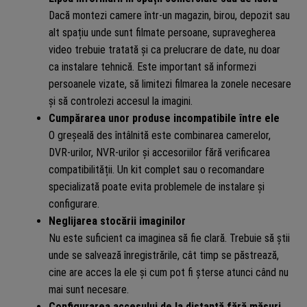
Dacă montezi camere într-un magazin, birou, depozit sau
alt spațiu unde sunt filmate persoane, supravegherea
video trebuie tratată și ca prelucrare de date, nu doar
ca instalare tehnică. Este important să informezi
persoanele vizate, să limitezi filmarea la zonele necesare
și să controlezi accesul la imagini.
Cumpărarea unor produse incompatibile între ele
O greșeală des întâlnită este combinarea camerelor,
DVR-urilor, NVR-urilor și accesoriilor fără verificarea
compatibilității. Un kit complet sau o recomandare
specializată poate evita problemele de instalare și
configurare.
Neglijarea stocării imaginilor
Nu este suficient ca imaginea să fie clară. Trebuie să știi
unde se salvează înregistrările, cât timp se păstrează,
cine are acces la ele și cum pot fi șterse atunci când nu
mai sunt necesare.
Configurarea accesului de la distanță fără măsuri