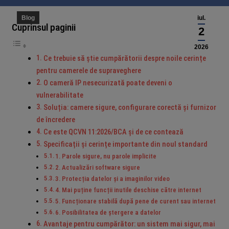
Blog
iul.
Cuprinsul paginii
2
2026
Ce trebuie să știe cumpărătorii despre noile cerințe
pentru camerele de supraveghere
O cameră IP nesecurizată poate deveni o
vulnerabilitate
Soluția: camere sigure, configurare corectă și furnizor
de încredere
Ce este QCVN 11:2026/BCA și de ce contează
Specificații și cerințe importante din noul standard
1. Parole sigure, nu parole implicite
2. Actualizări software sigure
3. Protecția datelor și a imaginilor video
4. Mai puține funcții inutile deschise către internet
5. Funcționare stabilă după pene de curent sau internet
6. Posibilitatea de ștergere a datelor
Avantaje pentru cumpărător: un sistem mai sigur, mai