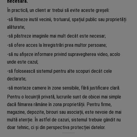
necesară.
În practică, un client ar trebui să evite aceste greșeli:
-să filmeze inutil vecinii, trotuarul, spațiul public sau proprietăți
alăturate;
-să păstreze imaginile mai mult decât este necesar;
-să ofere acces la înregistrări prea multor persoane;
-să nu afișeze informare privind supravegherea video, acolo
unde este cazul;
-să folosească sistemul pentru alte scopuri decât cele
declarate;
-să monteze camere în zone sensibile, fără justificare clară.
Pentru o locuință privată, lucrurile sunt de obicei mai simple
dacă filmarea rămâne în zona proprietății. Pentru firme,
magazine, depozite, birouri sau asociații, este nevoie de mai
multă atenție. În astfel de cazuri, sistemul trebuie gândit nu
doar tehnic, ci și din perspectiva protecției datelor.