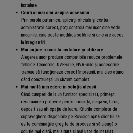
instalare.
Control mai clar asupra accesului
Prin parole puternice, aplicații oficiale și conturi
administrate corect, poți controla mai ușor cine vede
imaginile, cine poate modifica setările și cine are acces
la înregistrări.
Mai puține riscuri la instalare și utilizare
Alegerea unor produse compatibile reduce problemele
tehnice. Camerele, DVR-urile, NVR-urile și accesoriile
trebuie să funcționeze corect împreună, mai ales atunci
când construiești un sistem complet.
Mai multă încredere în soluția aleasă
Când cumperi de la un furnizor specializat, primești
recomandări potrivite pentru locuință, magazin, birou,
depozit sau alt spațiu de lucru. Kiturile complete de
supraveghere disponibile pe Rovision ajută clientul să
evite combinațiile greșite de produse și să aleagă o
soluție mai clară, mai sigură și mai ușor de instalat.