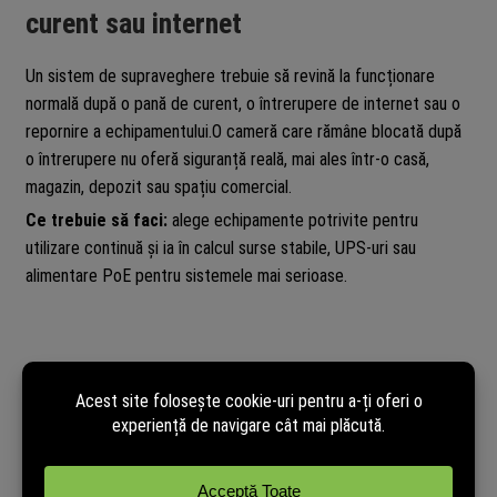
curent sau internet
Un sistem de supraveghere trebuie să revină la funcționare
normală după o pană de curent, o întrerupere de internet sau o
repornire a echipamentului.O cameră care rămâne blocată după
o întrerupere nu oferă siguranță reală, mai ales într-o casă,
magazin, depozit sau spațiu comercial.
Ce trebuie să faci:
alege echipamente potrivite pentru
utilizare continuă și ia în calcul surse stabile, UPS-uri sau
alimentare PoE pentru sistemele mai serioase.
6. Posibilitatea de ștergere a datelor
Atunci când o cameră este resetată, vândută, înlocuită sau
scoasă din uz, datele personale și informațiile de configurare
trebuie eliminate corect.Aici intră conturi, parole, setări de