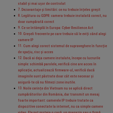
stabil și mai ușor de controlat
Dezavantaje și limitări: ce nu trebuie înțeles greșit
Legătura cu GDPR: camera trebuie instalată corect, nu
doar cumpărată corect
Ce se întâmplă în Europa: Cyber Resilience Act
Greșeli frecvente pe care trebuie să le eviți când alegi
camere IP
Cum alegi corect sistemul de supraveghere în funcție
de spațiu, risc și acces
Dacă ai deja camere instalate, începe cu lucrurile
simple: schimbă parolele, verifică cine are acces în
aplicație, actualizează firmware-ul, verifică dacă
imaginile sunt păstrate doar cât este necesar și
asigură-te că nu filmezi zone inutile.
Noile cerințe din Vietnam nu se aplică direct
cumpărătorilor din România, dar transmit un mesaj
foarte important: camerele IP trebuie tratate ca
dispozitive conectate la internet, nu ca simple camere
video. Ele pot proteja o casă, un magazin sau o firmă,