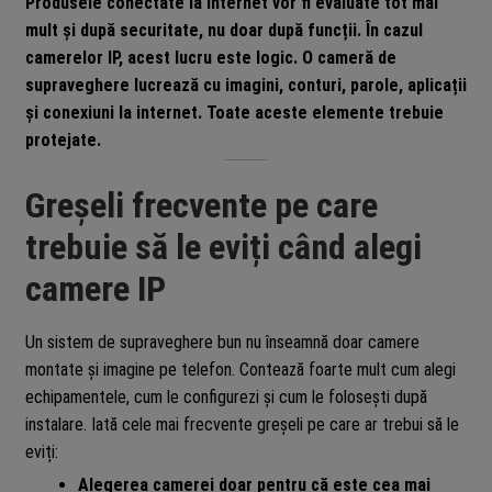
Produsele conectate la internet vor fi evaluate tot mai
mult și după securitate, nu doar după funcții. În cazul
camerelor IP, acest lucru este logic. O cameră de
supraveghere lucrează cu imagini, conturi, parole, aplicații
și conexiuni la internet. Toate aceste elemente trebuie
protejate.
Greșeli frecvente pe care
trebuie să le eviți când alegi
camere IP
Un sistem de supraveghere bun nu înseamnă doar camere
montate și imagine pe telefon. Contează foarte mult cum alegi
echipamentele, cum le configurezi și cum le folosești după
instalare. Iată cele mai frecvente greșeli pe care ar trebui să le
eviți:
Alegerea camerei doar pentru că este cea mai