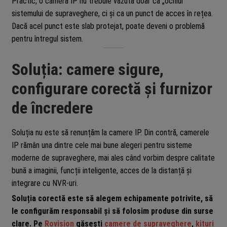
Practic, o cameră IP nu trebuie văzută doar ca „ochiul”
sistemului de supraveghere, ci și ca un punct de acces în rețea.
Dacă acel punct este slab protejat, poate deveni o problemă
pentru întregul sistem.
Soluția: camere sigure,
configurare corectă și furnizor
de încredere
Soluția nu este să renunțăm la camere IP. Din contră, camerele
IP rămân una dintre cele mai bune alegeri pentru sisteme
moderne de supraveghere, mai ales când vorbim despre calitate
bună a imaginii, funcții inteligente, acces de la distanță și
integrare cu NVR-uri.
Soluția corectă este să alegem echipamente potrivite, să
le configurăm responsabil și să folosim produse din surse
clare. Pe
Rovision
găsești
camere de supraveghere
,
kituri