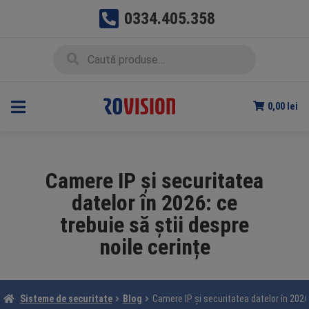
0334.405.358
Sari
Sari
Caută
Caută
la
la
după:
navigare
conținut
0,00
lei
Camere IP și securitatea
datelor în 2026: ce
trebuie să știi despre
noile cerințe
Sisteme de securitate
Blog
Camere IP și securitatea datelor în 2026: