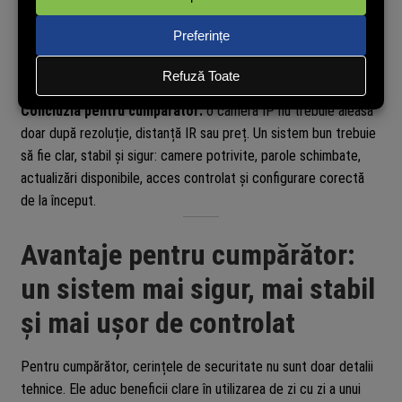
rețea, imagini salvate local și date de pe cardul microSD.
Ce trebuie să faci:
înainte să vinzi, returnezi sau înlocuiești o
cameră, reseteaz-o complet, șterge cardul de memorie și
elimină dispozitivul din contul aplicației.
Concluzia pentru cumpărător:
o cameră IP nu trebuie aleasă
doar după rezoluție, distanță IR sau preț. Un sistem bun trebuie
să fie clar, stabil și sigur: camere potrivite, parole schimbate,
actualizări disponibile, acces controlat și configurare corectă
de la început.
Avantaje pentru cumpărător:
un sistem mai sigur, mai stabil
și mai ușor de controlat
Pentru cumpărător, cerințele de securitate nu sunt doar detalii
tehnice. Ele aduc beneficii clare în utilizarea de zi cu zi a unui