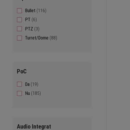
116
Bullet
116
products
6
PT
6
products
3
PTZ
3
products
88
Turret/Dome
88
products
PoC
19
Da
19
products
185
Nu
185
products
Audio Integrat