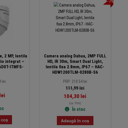
-7%
 2 MP, lentila
Camera analog Dahua, 2MP FULL
io integrat –
HD, IR 30m, Smart Dual Light,
76D0T-ITMFS-
lentila fixa 2.8mm, IP67 – HAC-
m
HDW1200TLM-0280B-S6
 lei
PRP: 210.54 lei
111,99
lei
lei
104,30
lei
(cu TVA)
toc
În stoc
 coș
Adaugă în coș