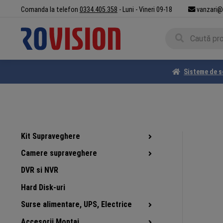
Sari
Sari
Comanda la telefon
0334.405.358
- Luni - Vineri 09-18
vanzari@
la
la
Caută
navigare
conținut
Caută
după:
Sisteme de s
Kit Supraveghere
Camere supraveghere
DVR si NVR
Hard Disk-uri
Surse alimentare, UPS, Electrice
Accesorii Montaj