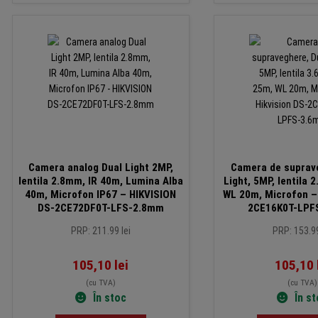
Camera analog Dual Light 2MP,
Camera de suprav
lentila 2.8mm, IR 40m, Lumina Alba
Light, 5MP, lentila 
40m, Microfon IP67 – HIKVISION
WL 20m, Microfon – 
DS-2CE72DF0T-LFS-2.8mm
2CE16K0T-LPF
PRP: 211.99 lei
PRP: 153.99
105,10
lei
105,10
(cu TVA)
(cu TVA)
În stoc
În s