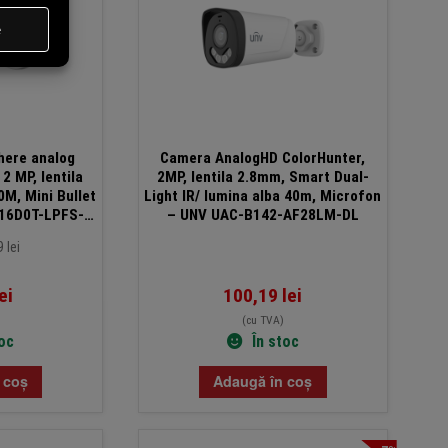
here analog
Camera AnalogHD ColorHunter,
2 MP, lentila
2MP, lentila 2.8mm, Smart Dual-
M, Mini Bullet
Light IR/ lumina alba 40m, Microfon
E16D0T-LPFS-
– UNV UAC-B142-AF28LM-DL
m
 lei
ei
100,19
lei
(cu TVA)
toc
În stoc
 coș
Adaugă în coș