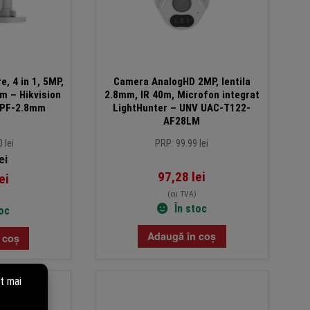
, 4 in 1, 5MP,
Camera AnalogHD 2MP, lentila
5m – Hikvision
2.8mm, IR 40m, Microfon integrat
TPF-2.8mm
LightHunter – UNV UAC-T122-
AF28LM
 lei
PRP: 99.99 lei
ei
97,28
lei
ei
(cu TVA)
În stoc
toc
Adaugă în coș
 coș