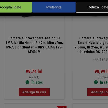
Camera supraveghere AnalogHD
Camera supraveg
5MP, lentila 4mm, IR 40m, Microfon,
Smart Hybrid Light 
IP67, LightHunter – UNV UAC-B125-
2.8mm, IR 25m, WL 20
AF40LM
– Hikvision DS-2C
2.8m
PRP: 137.99
98,74
lei
98,99
l
(cu TVA)
(cu TVA)
În stoc
În s
Adaugă în coș
Adaugă în