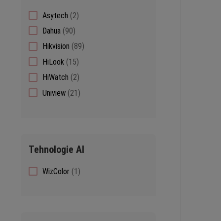
2
Asytech
2
products
90
Dahua
90
products
89
Hikvision
89
products
15
HiLook
15
products
2
HiWatch
2
products
21
Uniview
21
products
Tehnologie AI
1
WizColor
1
product