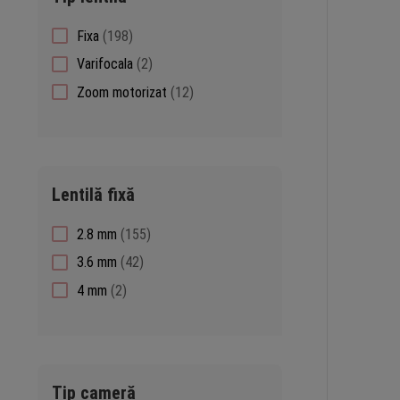
198
Fixa
198
products
2
Varifocala
2
products
12
Zoom motorizat
12
products
Lentilă fixă
155
2.8 mm
155
products
42
3.6 mm
42
products
2
4 mm
2
products
Tip cameră