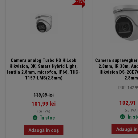
-15%
Camera analog Turbo HD HiLook
Camera supraveghere,
Hikvision, 3K, Smart Hybrid Light,
2.8mm, IR 30m, Aud
lentila 2.8mm, microfon, IP66, THC-
Hikvision DS-2CE
T157-LMS(2.8mm)
2.8m
PRP: 142.99
119,99
lei
102,91
101,99
lei
(cu TVA)
(cu TVA)
În s
În stoc
Adaugă în
Adaugă în coș