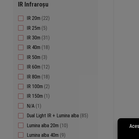
IR Infraroșu
22
IR 20m
22
products
5
IR 25m
5
products
31
IR 30m
31
products
18
IR 40m
18
products
3
IR 50m
3
products
12
IR 60m
12
products
18
IR 80m
18
products
2
IR 100m
2
products
1
IR 150m
1
product
1
N/A
1
product
85
Dual Light IR + Lumina alba
85
products
10
Lumina alba 20m
10
products
9
Lumina alba 40m
9