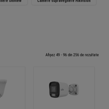
here Uniview
Camere supraveghere Hikvision
Sortat
Afișez 49 - 96 din 256 de rezultate
după
preț:
de
la
mic
la
mare