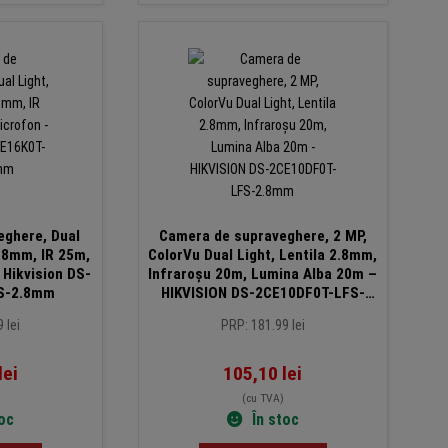
eghere, Dual
Camera de supraveghere, 2 MP,
2.8mm, IR 25m,
ColorVu Dual Light, Lentila 2.8mm,
Hikvision DS-
Infraroșu 20m, Lumina Alba 20m –
S-2.8mm
HIKVISION DS-2CE10DF0T-LFS-
2.8mm
 lei
PRP: 181.99 lei
lei
105,10
lei
(cu TVA)
toc
În stoc