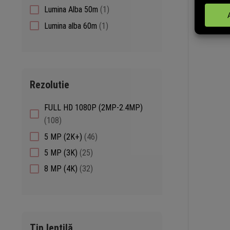
products
1
Lumina Alba 50m
1
product
1
Lumina alba 60m
1
product
Rezolutie
FULL HD 1080P (2MP-2.4MP)
108
108
products
46
5 MP (2K+)
46
products
25
5 MP (3K)
25
products
32
8 MP (4K)
32
products
Tip lentilă