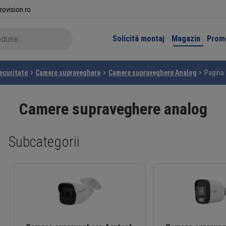
rovision.ro
Solicită montaj
Magazin
Promo
ecuritate
Camere supraveghere
Camere supraveghere Analog
Pagina 
Camere supraveghere analog
Subcategorii