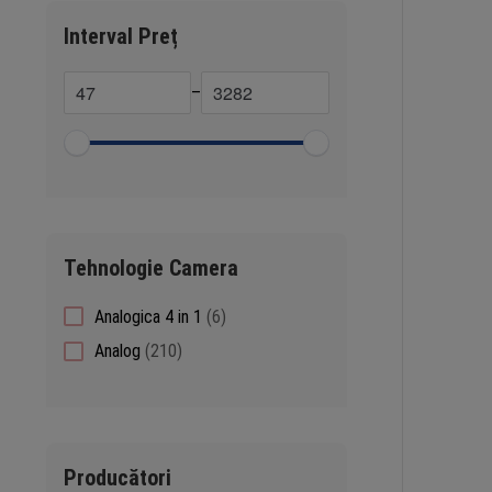
Interval Preț
–
Tehnologie Camera
6
Analogica 4 in 1
6
products
210
Analog
210
products
Producători