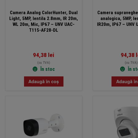
Camera Analog ColorHunter, Dual
Camera supravegher
Light, 5MP, lentila 2.8mm, IR 20m,
analogica, 5MP, le
WL 20m, Mic, IP67 – UNV UAC-
IR20m, IP67 – UNV
T115-AF28-DL
94,38
lei
94,38
l
(cu TVA)
(cu TVA)
În stoc
În s
Adaugă în coș
Adaugă în