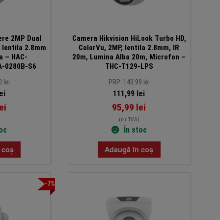
ere 2MP Dual
Camera Hikvision HiLook Turbo HD,
 lentila 2.8mm
ColorVu, 2MP, lentila 2.8mm, IR
a – HAC-
20m, Lumina Alba 20m, Microfon –
A-0280B-S6
THC-T129-LPS
 lei
PRP: 143.99 lei
ei
111,99
lei
ei
95,99
lei
(cu TVA)
toc
În stoc
 coș
Adaugă în coș
-7%