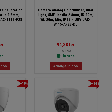
e de interior
Camera Analog ColorHunter, Dual
ntila 2.8mm,
Light, 5MP, lentila 2.8mm, IR 20m,
 UAC-T115-F28
WL 20m, Mic, IP67 – UNV UAC-
B115-AF28-DL
ei
94,38
lei
(cu TVA)
toc
În stoc
 coș
Adaugă în coș
-19%
-14%