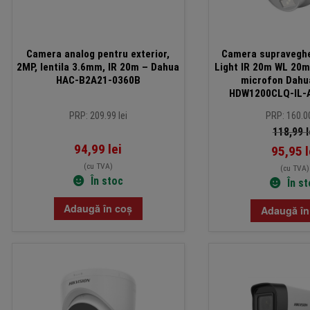
Camera analog pentru exterior,
Camera supravegh
2MP, lentila 3.6mm, IR 20m – Dahua
Light IR 20m WL 20m
HAC-B2A21-0360B
microfon Dahu
HDW1200CLQ-IL-
PRP: 209.99 lei
PRP: 160.00
118,99
l
94,99
lei
95,95
l
(cu TVA)
(cu TVA)
În stoc
În s
Adaugă în coș
Adaugă în