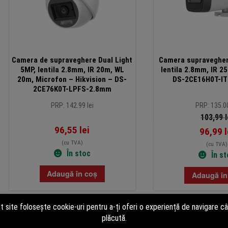
Camera de supraveghere Dual Light
Camera supraveghere
5MP, lentila 2.8mm, IR 20m, WL
lentila 2.8mm, IR 2
20m, Microfon – Hikvision – DS-
DS-2CE16H0T-I
2CE76K0T-LPFS-2.8mm
PRP: 142.99 lei
PRP: 135.00
103,99
l
96,55
lei
96,99
l
(cu TVA)
(cu TVA)
În stoc
În s
Adaugă în coș
Adaugă în