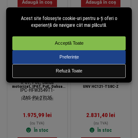
Adaugă în coș
Adaugă în coș
Camera de supraveghere Bullet
Camera LPR IP 2 MP, lentila
IP, Tioc, Lumina Alba 40m, IR
4.7-47 mm, Lumina alba 50M,
50m, 5MP, Lentila 2.7-13.5mm
PoE, IP67, IK10, Starlight –
motorizat, IP67, PoE, Dahua
UNV HC121-TS8C-Z
IPC-HFW3549T1-ZAS-PV-27135
PRP: 2862.86 lei
1.975,99
lei
2.831,40
lei
(cu TVA)
(cu TVA)
În stoc
În stoc