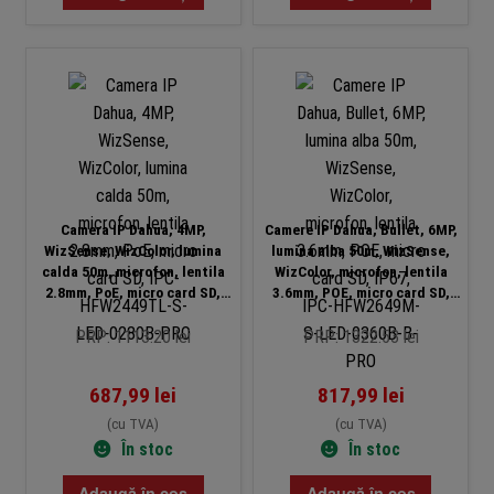
Camera IP Dahua, 4MP,
Camere IP Dahua, Bullet, 6MP,
WizSense, WizColor, lumina
lumina alba 50m, WizSense,
calda 50m, microfon, lentila
WizColor, microfon, lentila
2.8mm, PoE, micro card SD,
3.6mm, POE, micro card SD,
IPC-HFW2449TL-S-LED-0280B-
IP67, IPC-HFW2649M-S-LED-
PRO
0360B-B-PRO
PRP: 1113.20 lei
PRP: 1322.53 lei
687,99
lei
817,99
lei
(cu TVA)
(cu TVA)
În stoc
În stoc
Adaugă în coș
Adaugă în coș