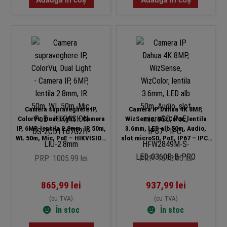
Camera supraveghere IP,
Camera IP Dahua 4K 8MP,
ColorVu, Dual Light – Camera
WizSense, WizColor, lentila
IP, 6MP, lentila 2.8mm, IR 50m,
3.6mm, LED alb 50m, Audio,
WL 50m, Mic, PoE – HIKVISION
slot microSD, PoE, IP67 – IPC-
DS-2CD1T67G2H-LIU-2.8mm
HFW2849M-S-LED-0360B-B-
PRO
PRP: 1005.99 lei
PRP: 1318.90 lei
865,99
lei
937,99
lei
(cu TVA)
(cu TVA)
În stoc
În stoc