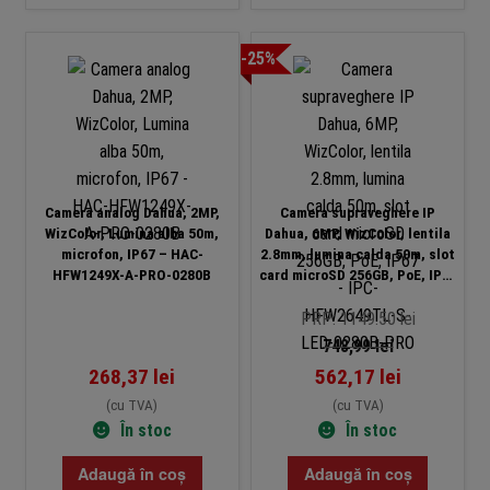
-25%
Camera analog Dahua, 2MP,
Camera supraveghere IP
WizColor, Lumina alba 50m,
Dahua, 6MP, WizColor, lentila
microfon, IP67 – HAC-
2.8mm, lumina calda 50m, slot
HFW1249X-A-PRO-0280B
card microSD 256GB, PoE, IP67
– IPC-HFW2649TL-S-LED-
0280B-PRO
PRP: 1149.50 lei
748,99
lei
268,37
lei
562,17
lei
(cu TVA)
(cu TVA)
În stoc
În stoc
Adaugă în coș
Adaugă în coș