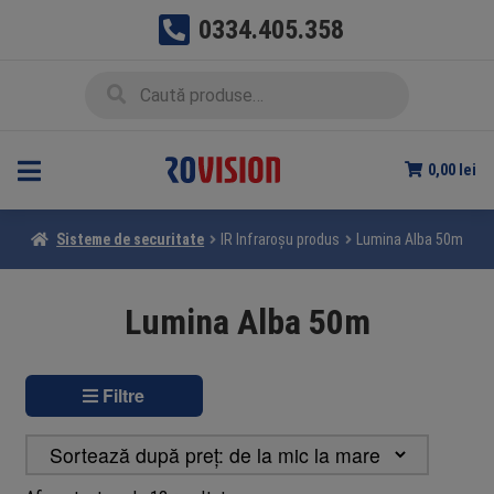
0334.405.358
Sari
Sari
Caută
Caută
la
la
după:
navigare
conținut
0,00
lei
Sisteme de securitate
IR Infraroșu produs
Lumina Alba 50m
Lumina Alba 50m
Filtre