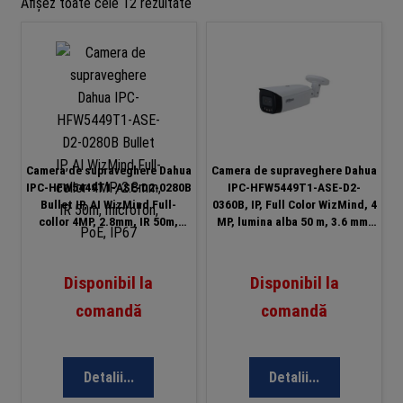
Sortat
Afișez toate cele 12 rezultate
după
preț:
de
la
mic
la
mare
Camera de supraveghere Dahua
Camera de supraveghere Dahua
IPC-HFW5449T1-ASE-D2-0280B
IPC-HFW5449T1-ASE-D2-
Bullet IP, AI WizMind Full-
0360B, IP, Full Color WizMind, 4
collor 4MP, 2.8mm, IR 50m,
MP, lumina alba 50 m, 3.6 mm,
microfon, PoE, IP67
microfon, slot card, PoE
Disponibil la
Disponibil la
comandă
comandă
Detalii...
Detalii...