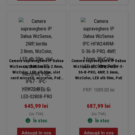
Camera supraveghere IP Dahua
Camera supraveghere IP Dahua
WizSense, 2MP, lentila 2.8mm,
WizSense IPC-HFW2449M-S-
WizColor, LED alb 50m, slot
36-B-PRO, 4MP, 3.6mm,
card microSD, microfon, PoE,
WizColor, LED alb 50m, PoE
IP67 – IPC-HFW2249TL-S-LED-
0280B-PRO
PRP: 968.00 lei
PRP: 1089.00 lei
645,99
lei
687,99
lei
(cu TVA)
(cu TVA)
În stoc
În stoc
Adaugă în coș
Adaugă în coș