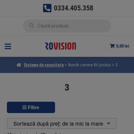
0334.405.358
Sari
Sari
Caută
Caută
la
la
după:
navigare
conținut
0,00
lei
Sisteme de securitate
Număr camere Kit produs
3
3
Filtre