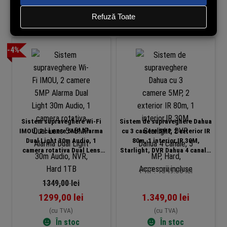
Adaugă în coș
Adaugă în coș
-4%
Sistem supraveghere Wi-Fi
Sistem de supraveghere Dahua
IMOU, 2 camere 5MP Alarma
cu 3 camere 5MP, 2 exterior IR
Dual Light 30m Audio, 1
80m, 1 interior,IR 30M,
camera rotativa Dual Lens
Starlight, DVR Dahua 4 canale,
5+5MP Alarma Dual Light 30m
5 MP, Hard, Accesorii incluse
Audio, NVR, Hard 1TB
PRP: 1349.00 lei
1349,00
lei
1299,00
lei
1.349,00
lei
(cu TVA)
(cu TVA)
În stoc
În stoc