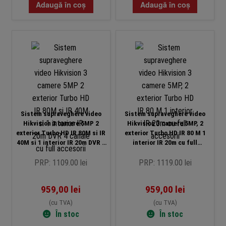
Adaugă în coș
Adaugă în coș
Sistem supraveghere video
Sistem supraveghere video
Hikvision 3 camere 5MP 2
Hikvision 3 camere 5MP, 2
exterior Turbo HD IR 80M si IR
exterior Turbo HD IR 80 M 1
40M si 1 interior IR 20m DVR 4
interior IR 20m cu full
canale cu full accesorii
accesorii
PRP: 1109.00 lei
PRP: 1119.00 lei
959,00
lei
959,00
lei
(cu TVA)
(cu TVA)
În stoc
În stoc