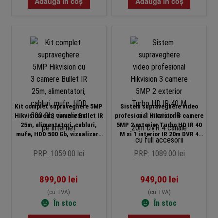
Adaugă în coș
Adaugă în coș
Kit complet supraveghere 5MP
Sistem supraveghere video
Hikvision cu 3 camere Bullet IR
profesional Hikvision 3 camere
25m, alimentatori, cabluri,
5MP 2 exterior Turbo HD IR 40
mufe, HDD 500 Gb, vizualizare
M si 1 interior IR 20m DVR 4
pe internet
canale cu full accesorii
PRP: 1059.00 lei
PRP: 1089.00 lei
899,00
lei
949,00
lei
(cu TVA)
(cu TVA)
În stoc
În stoc