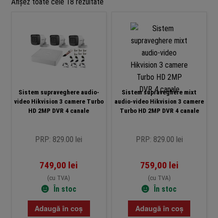
Sortat
Afișez toate cele 18 rezultate
după
preț:
de
la
mic
la
mare
Sistem supraveghere audio-
Sistem supraveghere mixt
video Hikvision 3 camere Turbo
audio-video Hikvision 3 camere
HD 2MP DVR 4 canale
Turbo HD 2MP DVR 4 canale
PRP: 829.00 lei
PRP: 829.00 lei
749,00
lei
759,00
lei
(cu TVA)
(cu TVA)
În stoc
În stoc
Adaugă în coș
Adaugă în coș