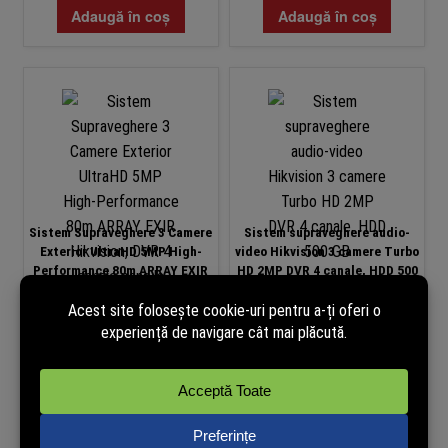
Adaugă în coș
Adaugă în coș
Sistem Supraveghere 3 Camere
Sistem supraveghere audio-
Exterior UltraHD 5MP High-
video Hikvision 3 camere Turbo
Performance 80m ARRAY EXIR
HD 2MP DVR 4 canale, HDD 500
Hikvision, DVR 4 canale pana la
GB
5MP, Auto-Adaptiv
HDTVI/HDCVI/AHD/CVBS
PRP: 1109.00 lei
PRP: 1200.00 lei
969,00
lei
999,00
lei
(cu TVA)
(cu TVA)
În stoc
În stoc