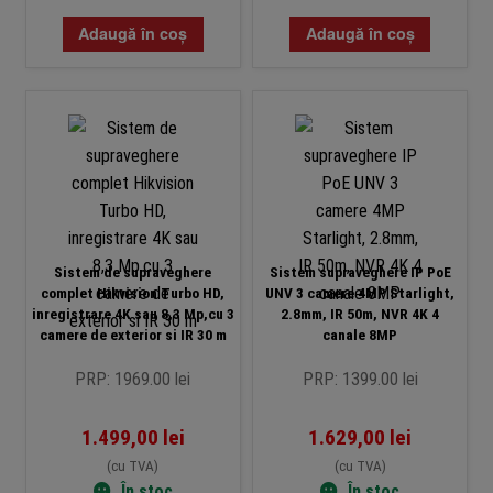
Adaugă în coș
Adaugă în coș
Sistem de supraveghere
Sistem supraveghere IP PoE
complet Hikvision Turbo HD,
UNV 3 camere 4MP Starlight,
inregistrare 4K sau 8,3 Mp,cu 3
2.8mm, IR 50m, NVR 4K 4
camere de exterior si IR 30 m
canale 8MP
PRP: 1969.00 lei
PRP: 1399.00 lei
1.499,00
lei
1.629,00
lei
(cu TVA)
(cu TVA)
În stoc
În stoc