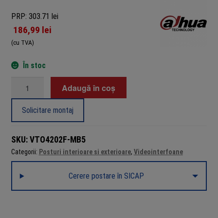
PRP: 303.71 lei
186,99
lei
(cu TVA)
În stoc
Cantitate
Adaugă în coș
Accesoriu
interfonie
Solicitare montaj
Dahua
VTO4202F-
SKU:
VTO4202F-MB5
MB5
Categorii:
Posturi interioare si exterioare
,
Videointerfoane
Modul
5
Cerere postare în SICAP
butoane
extensie
videointerfon
VTO4202F-