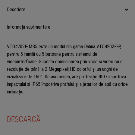
P
Descriere
Informații suplimentare
VTO4202F-MB5 este un modul din gama Dahua VTO4202F-P,
pentru 5 familii cu 5 butoane pentru sistemul de
videointerfoane. Suportă comunicarea prin voce si video cu o
rezoluție de pănă la 2 Megapixeli HD colorful și un unghi de
vizualizare de 160°. De asemenea, are protecție IK07 împotriva
impactului și IP65 împotriva prafului și a jeturilor de apă cu orice
înclinație.
DESCARCĂ