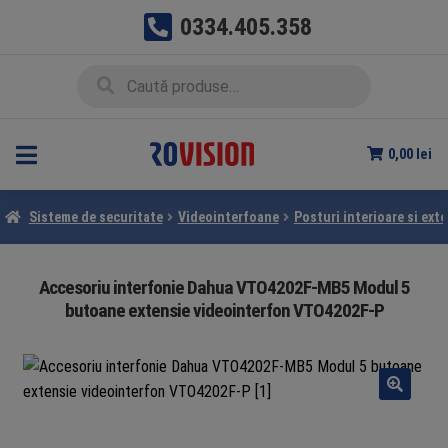
0334.405.358
Sari
Sari
Caută
Caută
la
la
după:
navigare
conținut
0,00
lei
Sisteme de securitate
Videointerfoane
Posturi interioare si exte
Accesoriu interfonie Dahua VTO4202F-MB5 Modul 5
butoane extensie videointerfon VTO4202F-P