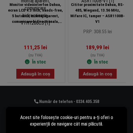
Monitor videointerfon Dahua,
Cititor proximitate Dahua, RS-
ecran LCD 4.3 inch, hands-free,
485, Wiegand, 13.56 MHz,
5 butoane, montaj aparent,
Mifare IC, tamper – ASR1100B-
comunicare bidirectionala,
V1
VTH1200CS
PRP: 308.55 lei
111,25
lei
189,99
lei
(cu TVA)
(cu TVA)
În stoc
În stoc
Adaugă în coș
Adaugă în coș
Număr de telefon - 0334.405.358
Adresă de e-mail - vanzari@rovision.ro
Ne găsești și pe: