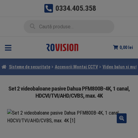
0334.405.358
Sari
Sari
Caută
Caută
la
la
după:
navigare
conținut
0,00
lei
Sisteme de securitate
Accesorii Montaj CCTV
Video balun si muf
Set 2 videobaloane pasive Dahua PFM800B-4K, 1 canal,
HDCVI/TVI/AHD/CVBS, max. 4K