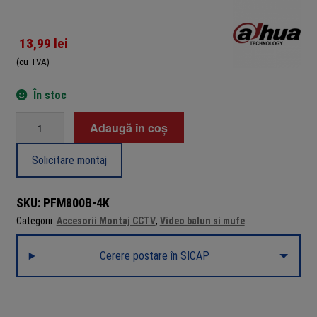
13,99
lei
(cu TVA)
În stoc
Cantitate
Adaugă în coș
Set
2
Solicitare montaj
videobaloane
pasive
SKU:
PFM800B-4K
Dahua
Categorii:
Accesorii Montaj CCTV
,
Video balun si mufe
PFM800B-
4K,
Cerere postare în SICAP
1
canal,
HDCVI/TVI/AHD/CVBS,
max.