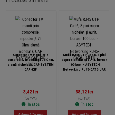
Conector TV mamă prin
Mufă RJ45 UTP Cat.6, 8 pini
compresie, impedanță 75 Ohm,
cupru nichelat și aurit, borcan
alamă nichelată, CAP SYSTEM
100 buc. – ASYTECH
CAP-KIF
Networking RJ45-CAT6-JAR
3,42
lei
38,12
lei
(cu TVA)
(cu TVA)
În stoc
În stoc
Adaugă în coș
Adaugă în coș