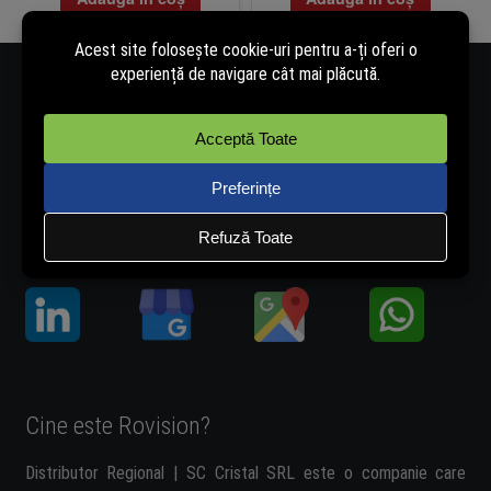
Număr de telefon - 0334.405.358
Adresă de e-mail - vanzari@rovision.ro
Ne găsești și pe:
Cine este Rovision?
Distributor Regional | SC Cristal SRL este o companie care