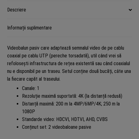
4K
Descriere
Informații suplimentare
Videobalun pasiv care adaptează semnalul video de pe cablu
coaxial pe cablu UTP (pereche torsadată), util când vrei să
refolosești infrastructura de rețea existentă sau când coaxialul
nu e disponibil pe un traseu. Setul conține două bucăți, câte una
la fiecare capăt al traseului.
Canale: 1
Rezoluție maximă suportată: 4K (la distanță redusă)
Distanță maximă: 200 m la 4MP/6MP/4K; 250 m la
1080P
Standarde video: HDCVI, HDTVI, AHD, CVBS
Conținut set: 2 videobaloane pasive