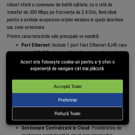
robust oferă o conexiune de înaltă calitate, cu o rată de
transfer de 300 Mbps pe frecvența de 2.4 GHz, fiind ideal
pentru a extinde acoperirea rețelei wireless în spații deschise
sau zone exterioare.
Printre caracteristicile sale principale se numără:
Port Ethernet:
Include 1 port Fast Ethernet RJ45 care
suportă PoE Pasiv, permițând alimentarea dispozitivului
prin cablul Ethernet și simplificând astfel procesul de
instalare.
Antene Externe Omnidirecționale:
Echipat cu 2
antene externe omnidirecționale, asigurând o acoperire
extinsă și un semnal constant în condiții exterioare.
Montare Flexibilă:
Designul său simplu și eficient
permite o instalare ușoară și flexibilă, atât pe stâlp, cât
și pe perete, adaptându-se astfel la diferite medii și
nevoi.
Gestionare Centralizată în Cloud:
Posibilitatea de