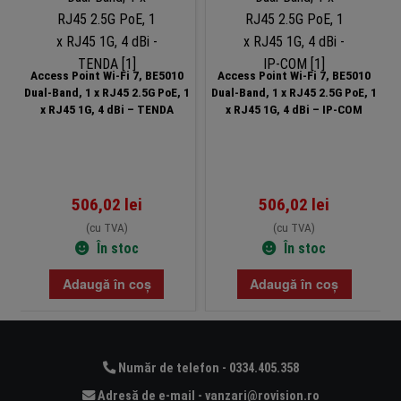
Access Point Wi-Fi 7, BE5010
Access Point Wi-Fi 7, BE5010
Dual-Band, 1 x RJ45 2.5G PoE, 1
Dual-Band, 1 x RJ45 2.5G PoE, 1
x RJ45 1G, 4 dBi – TENDA
x RJ45 1G, 4 dBi – IP-COM
506,02
lei
506,02
lei
(cu TVA)
(cu TVA)
În stoc
În stoc
Adaugă în coș
Adaugă în coș
Număr de telefon - 0334.405.358
Adresă de e-mail - vanzari@rovision.ro