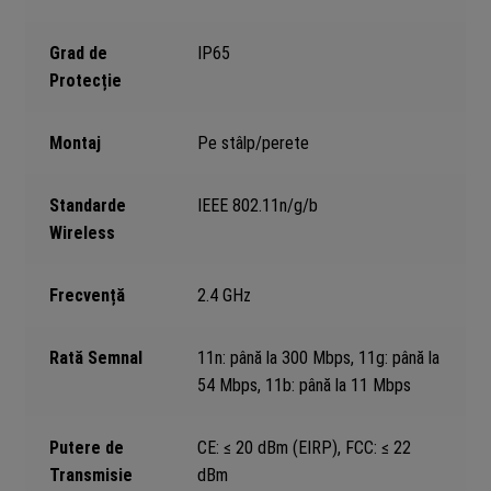
Grad de
IP65
Protecție
Montaj
Pe stâlp/perete
Standarde
IEEE 802.11n/g/b
Wireless
Frecvență
2.4 GHz
Rată Semnal
11n: până la 300 Mbps, 11g: până la
54 Mbps, 11b: până la 11 Mbps
Putere de
CE: ≤ 20 dBm (EIRP), FCC: ≤ 22
Transmisie
dBm