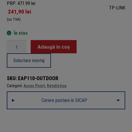
PRP: 471.99 lei
TP-LINK
241,90
lei
(cu TVA)
În stoc
Cantitate
Adaugă în coș
Access
Point
Solicitare montaj
Wireless
Exterior
SKU:
EAP110-OUTDOOR
TP-
Categorii:
Acces Point
,
Retelistica
Link
EAP110-
Cerere postare în SICAP
OUTDOOR:
Conectivitate
de
300
Mbps