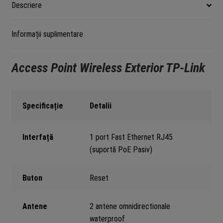
Descriere
și
Protecție
Informații suplimentare
IP65
Access Point Wireless Exterior TP-Link
Specificație
Detalii
Interfață
1 port Fast Ethernet RJ45
(suportă PoE Pasiv)
Buton
Reset
Antene
2 antene omnidirectionale
waterproof