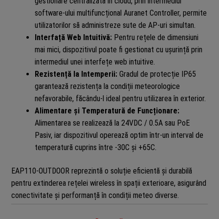
gestionare centralizată în cloud, prin intermediul
software-ului multifuncțional Auranet Controller, permite
utilizatorilor să administreze sute de AP-uri simultan.
Interfață Web Intuitivă:
Pentru rețele de dimensiuni
mai mici, dispozitivul poate fi gestionat cu ușurință prin
intermediul unei interfețe web intuitive.
Rezistență la Intemperii:
Gradul de protecție IP65
garantează rezistența la condiții meteorologice
nefavorabile, făcându-l ideal pentru utilizarea în exterior.
Alimentare și Temperatură de Funcționare:
Alimentarea se realizează la 24VDC / 0.5A sau PoE
Pasiv, iar dispozitivul operează optim într-un interval de
temperatură cuprins între -30C și +65C.
EAP110-OUTDOOR reprezintă o soluție eficientă și durabilă
pentru extinderea rețelei wireless în spații exterioare, asigurând
conectivitate și performanță în condiții meteo diverse.