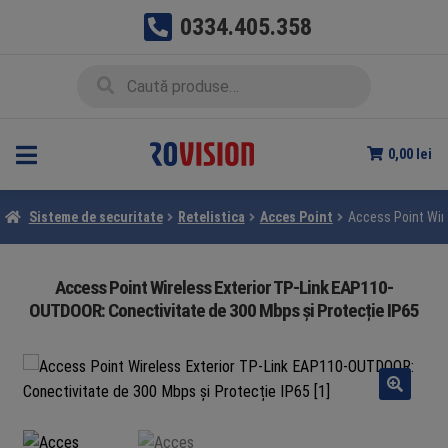
0334.405.358
Sari
Sari
Caută
Caută
la
la
după:
navigare
conținut
0,00
lei
Sisteme de securitate
Retelistica
Acces Point
Access Point Wir
Access Point Wireless Exterior TP-Link EAP110-
OUTDOOR: Conectivitate de 300 Mbps și Protecție IP65