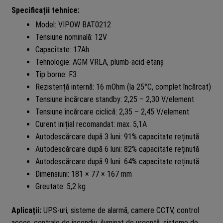
Specificații tehnice:
Model: VIPOW BAT0212
Tensiune nominală: 12V
Capacitate: 17Ah
Tehnologie: AGM VRLA, plumb-acid etanș
Tip borne: F3
Rezistență internă: 16 mOhm (la 25°C, complet încărcat)
Tensiune încărcare standby: 2,25 – 2,30 V/element
Tensiune încărcare ciclică: 2,35 – 2,45 V/element
Curent inițial recomandat: max. 5,1A
Autodescărcare după 3 luni: 91% capacitate reținută
Autodescărcare după 6 luni: 82% capacitate reținută
Autodescărcare după 9 luni: 64% capacitate reținută
Dimensiuni: 181 × 77 × 167 mm
Greutate: 5,2 kg
Aplicații:
UPS-uri, sisteme de alarmă, camere CCTV, control
acces, centrale de incendiu, iluminat de urgență, sisteme de