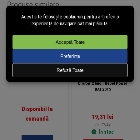
Produse similare
Baterie litiu Dahua 18650/2S4P,
Acumulatori Li-Ion AAA (R3)
14Ah, 7.2V
400mAh cu încărcare USB-C,
blister 2 buc., Rebel Power
BAT2015
Disponibil la
19,31
lei
comandă
(cu TVA)
În stoc