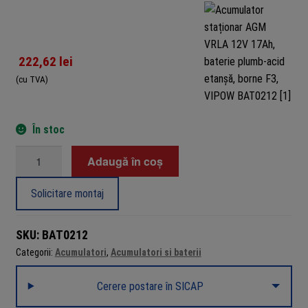
222,62
lei
(cu TVA)
În stoc
Cantitate
Adaugă în coș
Acumulator
staționar
Solicitare montaj
AGM
VRLA
SKU:
BAT0212
12V
Categorii:
Acumulatori
,
Acumulatori si baterii
17Ah,
baterie
Cerere postare în SICAP
plumb-