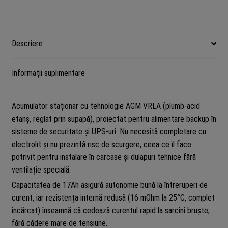
acid
etanșă,
borne
F3,
Descriere
VIPOW
BAT0212
Informații suplimentare
Acumulator staționar cu tehnologie AGM VRLA (plumb-acid
etanș, reglat prin supapă), proiectat pentru alimentare backup în
sisteme de securitate și UPS-uri. Nu necesită completare cu
electrolit și nu prezintă risc de scurgere, ceea ce îl face
potrivit pentru instalare în carcase și dulapuri tehnice fără
ventilație specială.
Capacitatea de 17Ah asigură autonomie bună la întreruperi de
curent, iar rezistența internă redusă (16 mOhm la 25°C, complet
încărcat) înseamnă că cedează curentul rapid la sarcini bruște,
fără cădere mare de tensiune.