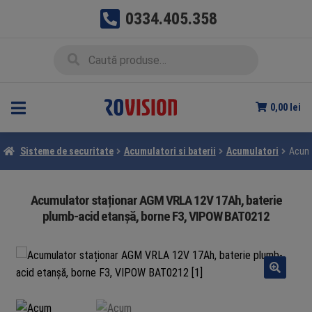
0334.405.358
Sari
Sari
Caută
Caută
la
la
după:
navigare
conținut
0,00
lei
Sisteme de securitate
Acumulatori si baterii
Acumulatori
Acumu
Acumulator staționar AGM VRLA 12V 17Ah, baterie
plumb-acid etanșă, borne F3, VIPOW BAT0212