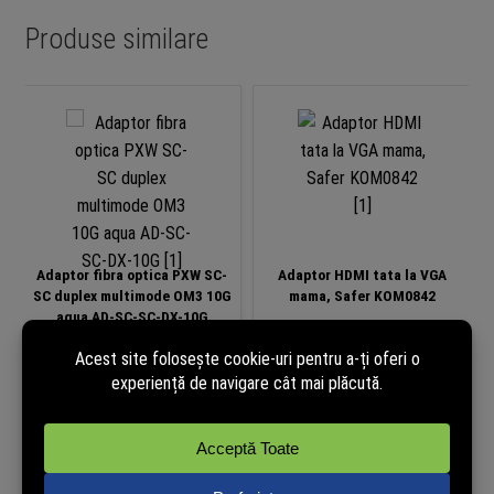
Produse similare
Adaptor fibra optica PXW SC-
Adaptor HDMI tata la VGA
SC duplex multimode OM3 10G
mama, Safer KOM0842
aqua AD-SC-SC-DX-10G
8,60
lei
29,05
lei
(cu TVA)
(cu TVA)
În stoc
În stoc