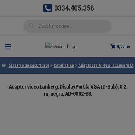
0334.405.358
Sari
Sari
Caută
Caută
la
la
după:
navigare
conținut
0,00
lei
Sisteme de securitate
Retelistica
Adaptoare Wi-Fi si accesorii U
Adaptor video Lanberg, DisplayPort la VGA (D-Sub), 0.2
m, negru, AD-0002-BK