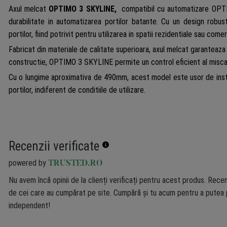
lungi
Axul melcat
OPTIMO 3 SKYLINE,
compatibil cu automatizare OPT
600m
durabilitate in automatizarea portilor batante. Cu un design robust
5RI3
portilor, fiind potrivit pentru utilizarea in spatii rezidentiale sau comer
Fabricat din materiale de calitate superioara, axul melcat garanteaza o
constructie, OPTIMO 3 SKYLINE permite un control eficient al miscarii p
Cu o lungime aproximativa de 490mm, acest model este usor de instal
portilor, indiferent de conditiile de utilizare.
Recenzii verificate
powered by
TRUSTED.RO
Nu avem încă opinii de la clienți verificați pentru acest produs. Recen
de cei care au cumpărat pe site. Cumpără și tu acum pentru a putea p
independent!