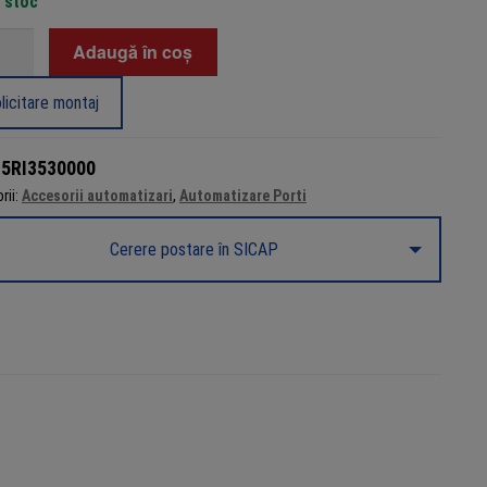
n stoc
tate
Adaugă în coș
t
licitare montaj
u
atizari
:
5RI3530000
rii:
Accesorii automatizari
,
Automatizare Porti
te,
Cerere postare în SICAP
b
u
o
o
NE,