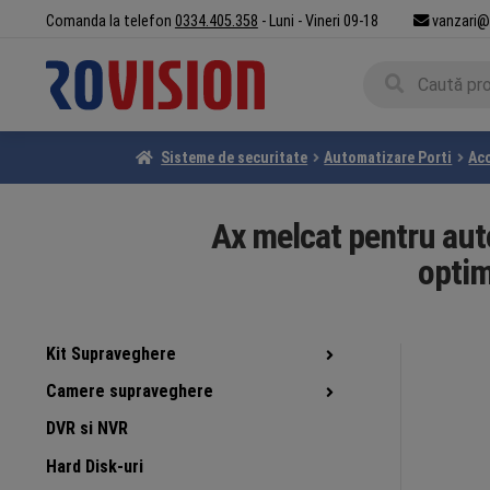
Sari
Sari
Comanda la telefon
0334.405.358
- Luni - Vineri 09-18
vanzari@
la
la
Caută
navigare
conținut
Caută
după:
Sisteme de securitate
Automatizare Porti
Acc
Ax melcat pentru auto
opti
Kit Supraveghere
Camere supraveghere
DVR si NVR
Hard Disk-uri