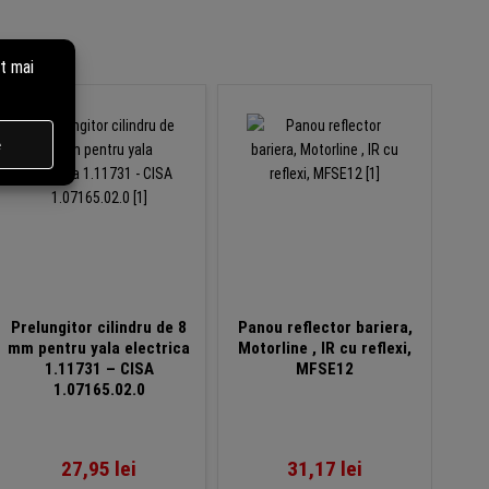
Prelungitor cilindru de 8
Panou reflector bariera,
Prel
mm pentru yala electrica
Motorline , IR cu reflexi,
mm 
1.11731 – CISA
MFSE12
1.07165.02.0
27,95
lei
31,17
lei