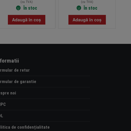
(cu TVA)
(cu TVA)
În stoc
În stoc
Adaugă în coș
Adaugă în coș
nformatii
rmular de retur
rmular de garantie
spre noi
NPC
OL
litica de confidențialitate