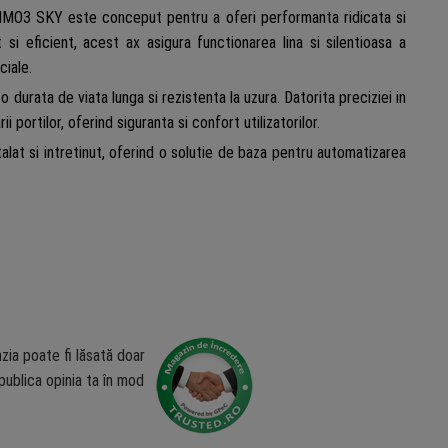
me
IMO3 SKY este conceput pentru a oferi performanta ridicata si
m,
 si eficient, acest ax asigura functionarea lina si silentioasa a
530000
ciale.
 durata de viata lunga si rezistenta la uzura. Datorita preciziei in
ortilor, oferind siguranta si confort utilizatorilor.
at si intretinut, oferind o solutie de baza pentru automatizarea
zia poate fi lăsată doar
ublica opinia ta în mod