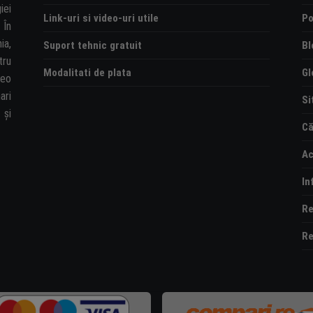
iei
Link-uri si video-uri utile
Po
 În
ia,
Suport tehnic gratuit
Bl
tru
Modalitati de plata
Gl
deo
ari
Si
și
Că
Ac
In
Re
Re