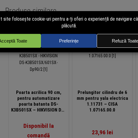
Produse similare
Poarta acrilica 90 cm,
Prelungitor cilindru de 6
pentru automatizare
mm pentru yala electrica
poarta batanta DS-
1.11731 – CISA
K3B501SX – HIKVISION DS-
1.07165.00.0
K3B501SX/601SX-Dp90/2
Disponibil la
23,96
lei
comandă