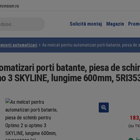
rovision.ro
Solicită montaj
Magazin
Promo
esorii automatizari
Ax melcat pentru automatizari porti batante, piesa d
matizari porti batante, piesa de sch
mo 3 SKYLINE, lungime 600mm, 5RI35
183
(cu TV