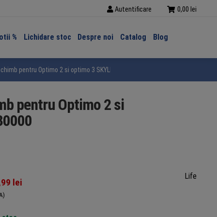
Autentificare
0,00
lei
tii %
Lichidare stoc
Despre noi
Catalog
Blog
e schimb pentru Optimo 2 si optimo 3 SKYLINE, lungime 600mm, 5RI3530000
imb pentru Optimo 2 si
30000
Life
,99
lei
A)