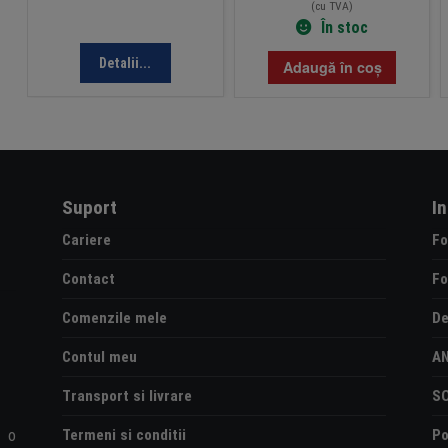
(cu TVA)
În stoc
Detalii...
Adaugă în coș
Suport
I
Cariere
Fo
Contact
Fo
Comenzile mele
De
Contul meu
A
Transport si livrare
S
Termeni si conditii
Po
e o