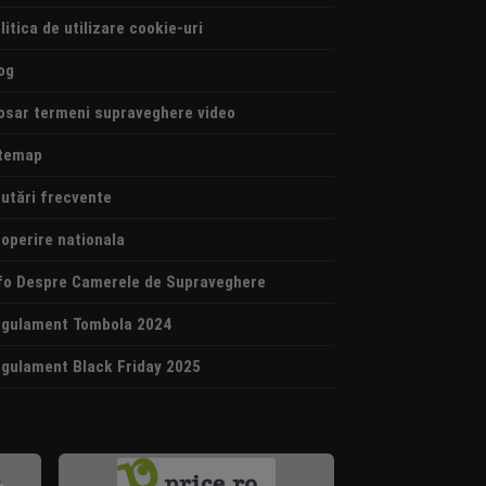
litica de utilizare cookie-uri
og
osar termeni supraveghere video
temap
utări frecvente
operire nationala
fo Despre Camerele de Supraveghere
gulament Tombola 2024
gulament Black Friday 2025