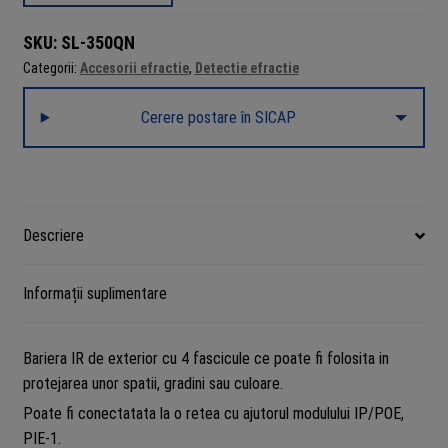
exterior
SKU:
SL-350QN
100m
Categorii:
Accesorii efractie
,
Detectie efractie
-
OPTEX
Cerere postare în SICAP
SL-
350QN
Descriere
Informații suplimentare
Bariera IR de exterior cu 4 fascicule ce poate fi folosita in
protejarea unor spatii, gradini sau culoare.
Poate fi conectatata la o retea cu ajutorul modulului IP/POE,
PIE-1.