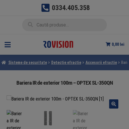
0334.405.358
Sari
Sari
Caută
Caută
la
la
după:
navigare
conținut
0,00
lei
Sisteme de securitate
Detectie efractie
Accesorii efractie
Bari
Bariera IR de exterior 100m – OPTEX SL-350QN