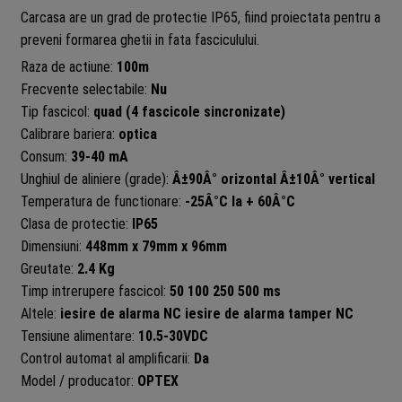
Carcasa are un grad de protectie IP65, fiind proiectata pentru a
preveni formarea ghetii in fata fasciculului.
Raza de actiune:
100m
Frecvente selectabile:
Nu
Tip fascicol:
quad (4 fascicole sincronizate)
Calibrare bariera:
optica
Consum:
39-40 mA
Unghiul de aliniere (grade):
Â±90Â° orizontal Â±10Â° vertical
Temperatura de functionare:
-25Â°C la + 60Â°C
Clasa de protectie:
IP65
Dimensiuni:
448mm x 79mm x 96mm
Greutate:
2.4 Kg
Timp intrerupere fascicol:
50 100 250 500 ms
Altele:
iesire de alarma NC iesire de alarma tamper NC
Tensiune alimentare:
10.5-30VDC
Control automat al amplificarii:
Da
Model / producator:
OPTEX