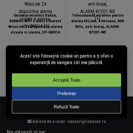
Gateway wireless Dahua,
Telecomandă wireless pentru
868MHz WiFi 2.4GHz Ethernet
alarme HiLook, 4 butoane, 868
WisuLink 24 dispozitive alarma
MHz, anti-bruiaj, ALARM-
vizuala si sonora, HY-GW01A
KF201-WE
52,99
lei
Disponibil la
42,99
lei
comandă
(cu TVA)
În stoc
Detalii...
Adaugă în coș
Număr de telefon - 0334.405.358
Adresă de e-mail - vanzari@rovision.ro
Ne găsești și pe: