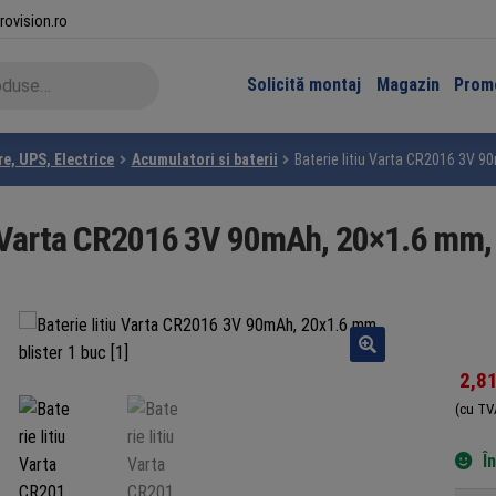
rovision.ro
Solicită montaj
Magazin
Promo
e, UPS, Electrice
Acumulatori si baterii
Baterie litiu Varta CR2016 3V 9
u Varta CR2016 3V 90mAh, 20×1.6 mm, 
2,8
(cu TV
Î