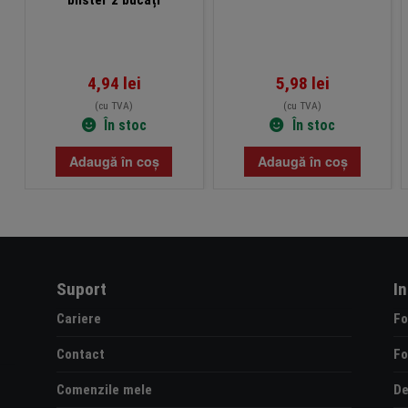
4,94
lei
5,98
lei
(cu TVA)
(cu TVA)
În stoc
În stoc
Adaugă în coș
Adaugă în coș
Suport
I
Cariere
Fo
Contact
Fo
Comenzile mele
De