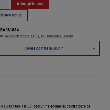
tate
Adaugă în coș
ie
licitare montaj
16
:
BA081834
rii:
Accesorii Montaj CCTV
,
Acumulatori si baterii
h,
6
Cerere postare în SICAP
r
o sursă stabilă la 3V: ceasuri, telecomenzi, calculatoare de