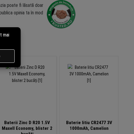
zia poate fi lăsată doar
ublica opinia ta în mod
Baterii Zinc D R20 1.5V
Baterie litiu CR2477 3V
Bat
Maxell Economy, blister 2
1000mAh, Camelion
90mAh
bucăți