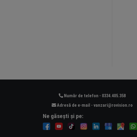
Număr de telefon - 0334.405.358
Adresă de e-mail - vanzari@rovision.ro
Ne găsești și pe: