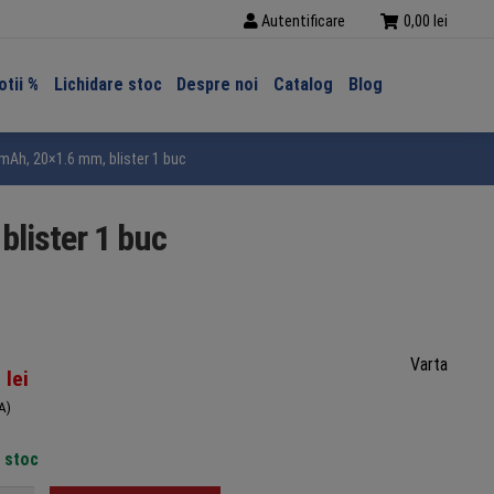
Autentificare
0,00
lei
tii %
Lichidare stoc
Despre noi
Catalog
Blog
0mAh, 20×1.6 mm, blister 1 buc
blister 1 buc
Varta
1
lei
A)
n stoc