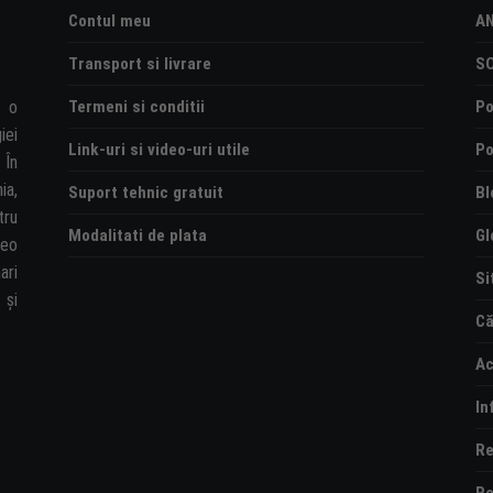
Contul meu
A
Transport si livrare
S
Termeni si conditii
Po
e o
iei
Link-uri si video-uri utile
Po
 În
ia,
Suport tehnic gratuit
Bl
tru
Modalitati de plata
Gl
deo
ari
Si
și
Că
Ac
In
Re
Re