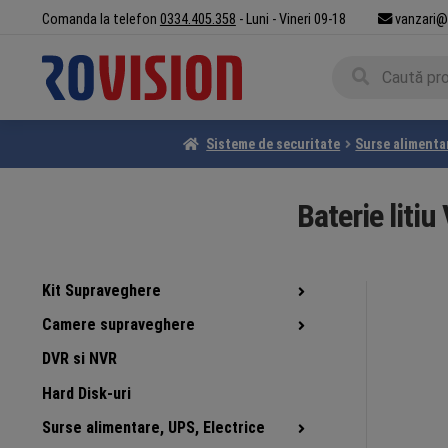
Sari
Sari
Comanda la telefon
0334.405.358
- Luni - Vineri 09-18
vanzari@
la
la
Caută
navigare
conținut
Caută
după:
Sisteme de securitate
Surse alimentar
Baterie liti
Kit Supraveghere
Camere supraveghere
DVR si NVR
Hard Disk-uri
Surse alimentare, UPS, Electrice