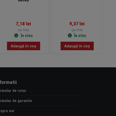
7,18
lei
9,37
lei
(cu TVA)
(cu TVA)
În stoc
În stoc
Adaugă în coș
Adaugă în coș
nformatii
rmular de retur
rmular de garantie
spre noi