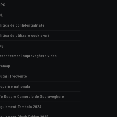
NPC
OL
litica de confidențialitate
litica de utilizare cookie-uri
og
osar termeni supraveghere video
temap
utări frecvente
operire nationala
fo Despre Camerele de Supraveghere
gulament Tombola 2024
gulament Black Friday 2025