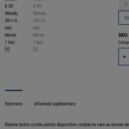
Canti
Bater
litiu
So
Varta
CR20
SKU
3V
Catego
90mA
20x1.
mm,
bliste
1
buc
Descriere
Informații suplimentare
Baterie buton cu litiu pentru dispozitive compacte care au nevoie de 