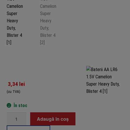
3,34
lei
(cu TVA)
În stoc
Cantitate
Adaugă în coș
Baterii