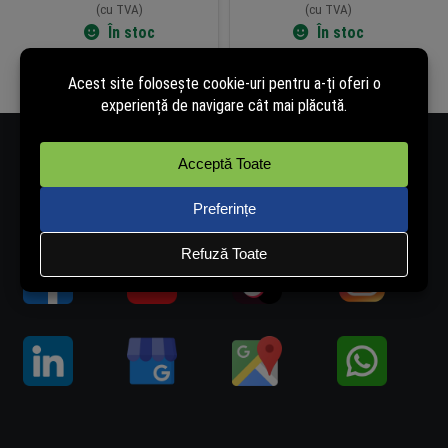
(cu TVA)
(cu TVA)
În stoc
În stoc
Adaugă în coș
Adaugă în coș
Număr de telefon - 0334.405.358
Adresă de e-mail - vanzari@rovision.ro
Ne găsești și pe: