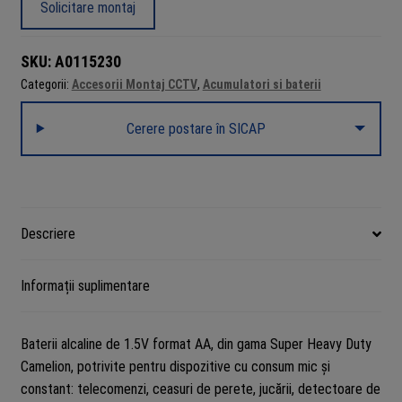
AA
Solicitare montaj
LR6
1.5V
SKU:
A0115230
Camelion
Categorii:
Accesorii Montaj CCTV
,
Acumulatori si baterii
Super
Heavy
Cerere postare în SICAP
Duty,
Blister
4
Descriere
Informații suplimentare
Baterii alcaline de 1.5V format AA, din gama Super Heavy Duty
Camelion, potrivite pentru dispozitive cu consum mic și
constant: telecomenzi, ceasuri de perete, jucării, detectoare de