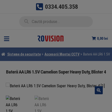
0334.405.358
Sari
Sari
Caută
Caută
la
la
după:
navigare
conținut
0,00
lei
Sisteme de securitate
Accesorii Montaj CCTV
Baterii AA LR6 1.5V 
Baterii AA LR6 1.5V Camelion Super Heavy Duty, Blister 4