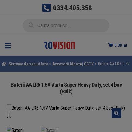
0334.405.358
Sari
Sari
Caută
Caută
la
la
după:
navigare
conținut
0,00
lei
Sisteme de securitate
Accesorii Montaj CCTV
Baterii AA LR6 1.5V 
Baterii AA LR6 1.5V Varta Super Heavy Duty, set 4 buc
(Bulk)