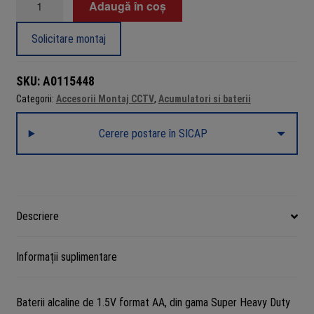
Adaugă în coș
Baterii
AA
Solicitare montaj
LR6
1.5V
SKU:
A0115448
Varta
Categorii:
Accesorii Montaj CCTV
,
Acumulatori si baterii
Super
Heavy
Cerere postare în SICAP
Duty,
set
4
buc
(Bulk)
Descriere
Informații suplimentare
Baterii alcaline de 1.5V format AA, din gama Super Heavy Duty