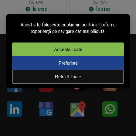
(cu TVA)
(cu TVA)
În stoc
În stoc
Adaugă în coș
Adaugă în coș
Număr de telefon - 0334.405.358
Adresă de e-mail - vanzari@rovision.ro
Ne găsești și pe: