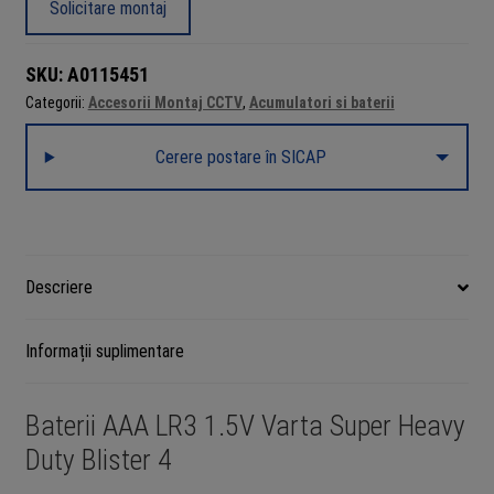
Solicitare montaj
LR3
1.5V
SKU:
A0115451
Varta
Categorii:
Accesorii Montaj CCTV
,
Acumulatori si baterii
Super
Heavy
Cerere postare în SICAP
Duty
Blister
4
Descriere
Informații suplimentare
Baterii AAA LR3 1.5V Varta Super Heavy
Duty Blister 4