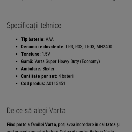
Specificații tehnice
Tip baterie:
AAA
Denumiri echivalente:
LR3, R03, LR03, MN2400
Tensiune:
1.5V
Gamă:
Varta Super Heavy Duty (Economy)
Ambalare:
Blister
Cantitate per set:
4 baterii
Cod produs:
A0115451
De ce să alegi Varta
Fiind parte a familiei
Varta
, poți avea încredere în calitatea și
performanța acestei baterii. Optează pentru Bateria Varta