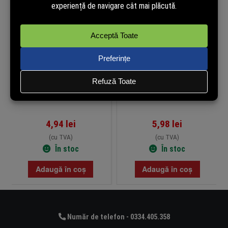
Baterii Camelion Super Heavy
Baterii Panasonic AAA LR3 1.5V
Duty C R14 1.5V, blister 2
Zinc, blister 4 bucăți
bucăți
4,94
lei
5,98
lei
(cu TVA)
(cu TVA)
În stoc
În stoc
Adaugă în coș
Adaugă în coș
Număr de telefon - 0334.405.358