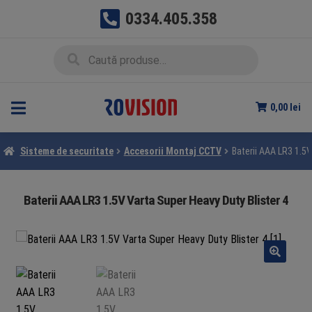
0334.405.358
Sari
Sari
Caută
Caută
la
la
după:
navigare
conținut
0,00
lei
Sisteme de securitate
Accesorii Montaj CCTV
Baterii AAA LR3 1.5V
Baterii AAA LR3 1.5V Varta Super Heavy Duty Blister 4