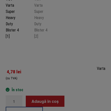
Varta
4,78
lei
(cu TVA)
În stoc
Cantitate
Adaugă în coș
Baterii
AAA