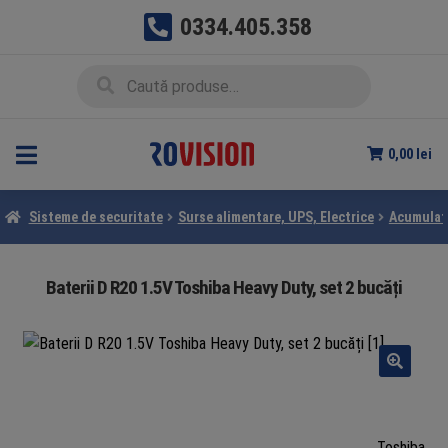
0334.405.358
Sari
Sari
Caută
Caută
la
la
după:
navigare
conținut
0,00
lei
Sisteme de securitate
Surse alimentare, UPS, Electrice
Acumulato
Baterii D R20 1.5V Toshiba Heavy Duty, set 2 bucăți
Toshiba