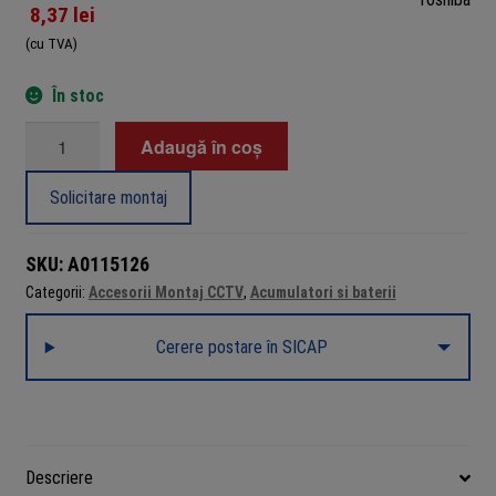
8,37
lei
(cu TVA)
În stoc
Cantitate
Adaugă în coș
Baterii
D
Solicitare montaj
R20
1.5V
SKU:
A0115126
Toshiba
Categorii:
Accesorii Montaj CCTV
,
Acumulatori si baterii
Heavy
Duty,
Cerere postare în SICAP
set
2
bucăți
Descriere