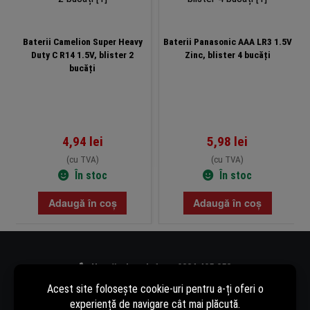
Baterii Camelion Super Heavy
Baterii Panasonic AAA LR3 1.5V
Duty C R14 1.5V, blister 2
Zinc, blister 4 bucăți
bucăți
4,94
lei
5,98
lei
(cu TVA)
(cu TVA)
În stoc
În stoc
Adaugă în coș
Adaugă în coș
Număr de telefon - 0334.405.358
Adresă de e-mail - vanzari@rovision.ro