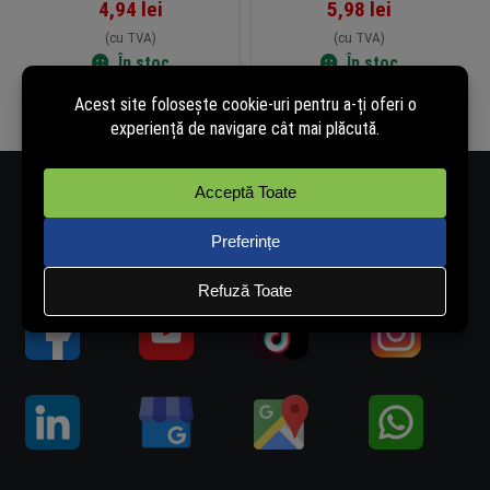
4,94
lei
5,98
lei
(cu TVA)
(cu TVA)
În stoc
În stoc
Adaugă în coș
Adaugă în coș
Număr de telefon - 0334.405.358
Adresă de e-mail - vanzari@rovision.ro
Ne găsești și pe: