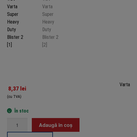
Varta
8,37
lei
(cu TVA)
În stoc
Cantitate
Adaugă în coș
Baterii
D