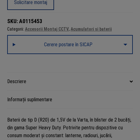
Solicitare montaj
R20
1.5V
SKU:
A0115453
Varta
Categorii:
Accesorii Montaj CCTV
,
Acumulatori si baterii
Super
Heavy
Cerere postare în SICAP
Duty
Blister
2
Descriere
Informații suplimentare
Baterii de tip D (R20) de 1,5V de la Varta, în blister de 2 bucăți,
din gama Super Heavy Duty. Potrivite pentru dispozitive cu
consum moderat și constant: lanterne, radiouri, jucării,