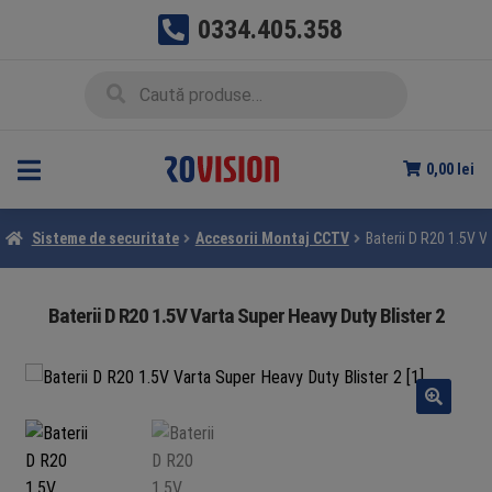
0334.405.358
Sari
Sari
Caută
Caută
la
la
după:
navigare
conținut
0,00
lei
Sisteme de securitate
Accesorii Montaj CCTV
Baterii D R20 1.5V V
Baterii D R20 1.5V Varta Super Heavy Duty Blister 2