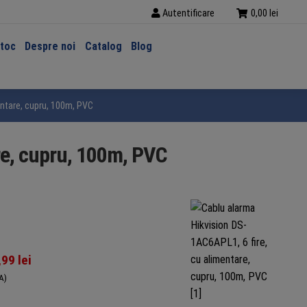
Autentificare
0,00
lei
stoc
Despre noi
Catalog
Blog
entare, cupru, 100m, PVC
re, cupru, 100m, PVC
,99
lei
A)