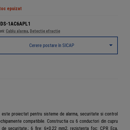
toc epuizat
:
DS-1AC6APL1
rii:
Cablu alarma
,
Detectie efractie
Cerere postare în SICAP
ste proiectat pentru sisteme de alarma, securitate si control
u echipamente compatibile. Constructia cu 6 conductori din cupru
onale de securitate.; 6 fire: 6×0.22 mm2, rezistenta foc: CPR Eca,