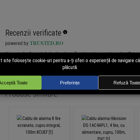
Recenzii verificate
powered by
TRUSTED.RO
Nu avem încă opinii de la clienți verificați pentru acest produs. Recen
de cei care au cumpărat pe site. Cumpără și tu acum pentru a putea p
independent!
Produse similare