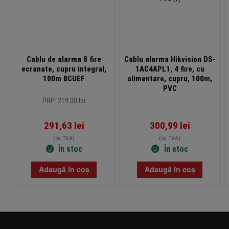
Cablu de alarma 8 fire
Cablu alarma Hikvision DS-
ecranate, cupru integral,
1AC4APL1, 4 fire, cu
100m 8CUEF
alimentare, cupru, 100m,
PVC
PRP: 219.00 lei
291,63
lei
300,99
lei
(cu TVA)
(cu TVA)
În stoc
În stoc
Adaugă în coș
Adaugă în coș