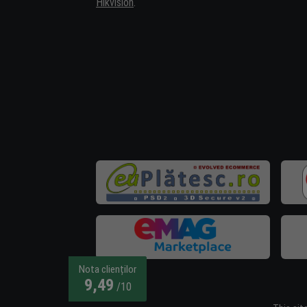
Hikvision
.
Nota clienților
9,49
/10