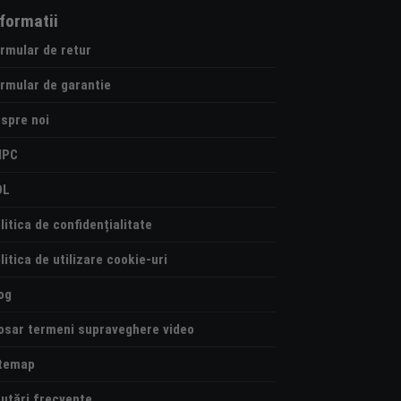
nformatii
rmular de retur
rmular de garantie
spre noi
NPC
OL
litica de confidențialitate
litica de utilizare cookie-uri
og
osar termeni supraveghere video
temap
utări frecvente