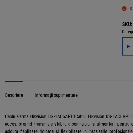
S
SKU
Catego
Descriere
Informații suplimentare
Cablu alarma Hikvision DS-1AC6APL1Cablul Hikvision DS-1AC6APL1 e
acces, oferind transmisie stabila a semnalului si alimentarii pentr
asigura fiabilitate ridicata si flexibilitate in instalatiile profesi