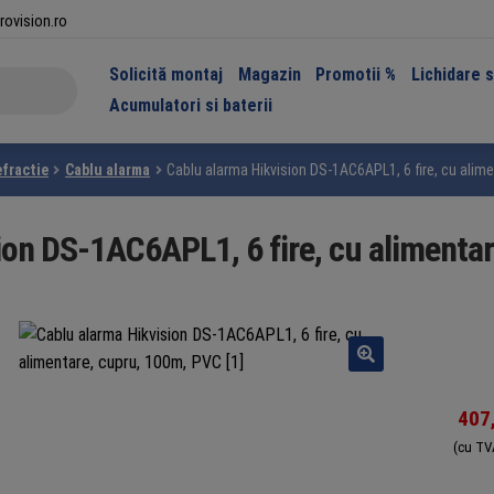
rovision.ro
Solicită montaj
Magazin
Promotii %
Lichidare 
Acumulatori si baterii
efractie
Cablu alarma
Cablu alarma Hikvision DS-1AC6APL1, 6 fire, cu alim
ion DS-1AC6APL1, 6 fire, cu alimenta
407
(cu TV