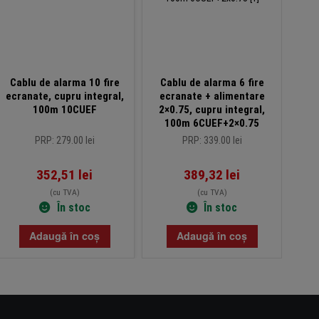
Cablu de alarma 10 fire
Cablu de alarma 6 fire
Cab
ecranate, cupru integral,
ecranate + alimentare
ecra
100m 10CUEF
2×0.75, cupru integral,
100m 6CUEF+2×0.75
PRP: 279.00 lei
PRP: 339.00 lei
352,51
lei
389,32
lei
(cu TVA)
(cu TVA)
În stoc
În stoc
Adaugă în coș
Adaugă în coș