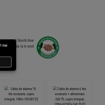
zia poate fi lăsată doar
ublica opinia ta în mod