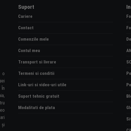
Suport
I
Cariere
Fo
Contact
Fo
Comenzile mele
De
Contul meu
A
Transport si livrare
S
Termeni si conditii
Po
e o
iei
Link-uri si video-uri utile
Po
 În
ia,
Suport tehnic gratuit
Bl
tru
Modalitati de plata
Gl
deo
ari
Si
și
Că