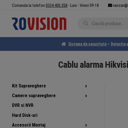
Sari
Sari
Comanda la telefon
0334.405.358
- Luni - Vineri 09-18
vanzari@
la
la
navigare
conținut
Caută
Caută
după:
Sisteme de securitate
Detectie 
Cablu alarma Hikvis
Kit Supraveghere
Camere supraveghere
DVR si NVR
Hard Disk-uri
Accesorii Montaj