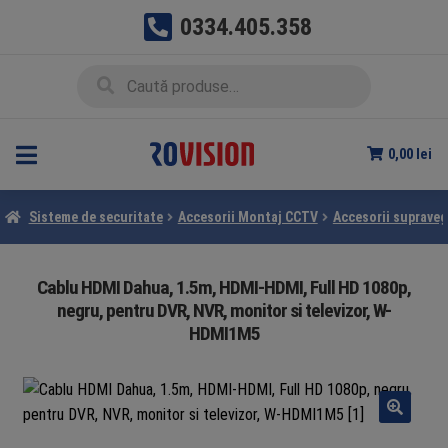
0334.405.358
Sari
Sari
Caută
Caută
la
la
după:
navigare
conținut
0,00
lei
Sisteme de securitate
Accesorii Montaj CCTV
Accesorii suprave
Cablu HDMI Dahua, 1.5m, HDMI-HDMI, Full HD 1080p,
negru, pentru DVR, NVR, monitor si televizor, W-
HDMI1M5