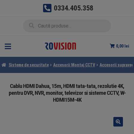
0334.405.358
Sari
Sari
Caută
Caută
la
la
după:
navigare
conținut
0,00
lei
Sisteme de securitate
Accesorii Montaj CCTV
Accesorii suprave
Cablu HDMI Dahua, 15m, HDMI tata-tata, rezolutie 4K,
pentru DVR, NVR, monitor, televizor si sisteme CCTV, W-
HDMI15M-4K