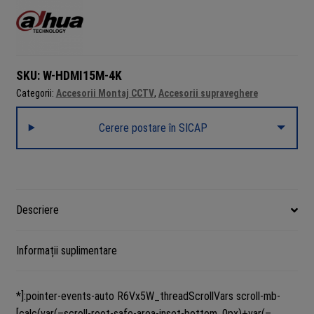
SKU:
W-HDMI15M-4K
Categorii:
Accesorii Montaj CCTV
,
Accesorii supraveghere
Cerere postare în SICAP
Descriere
Informații suplimentare
*]:pointer-events-auto R6Vx5W_threadScrollVars scroll-mb-
[calc(var(–scroll-root-safe-area-inset-bottom, 0px)+var(–