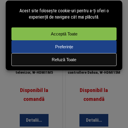
Cablu HDMI Dahua, 1.5m, HDMI-
Cablu HDMI Dahua, 15m, HDMI
HDMI, Full HD 1080p, negru,
tata-tata, 1080p, pentru video
pentru DVR, NVR, monitor si
wall, monitoare, DVR, NVR si
televizor, W-HDMI1M5
controllere Dahua, W-HDMI15M
Disponibil la
Disponibil la
comandă
comandă
Detalii...
Detalii...