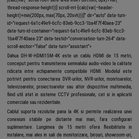
thread-response-height))] scroll-mt-[calc(var(–header-
height)+min(200px, max(70px, 20svh)))]” dir=”auto” data-turn-
id=”request-6a1c49e9-6cfc-83eb-9cc3-1ba4f7f40aea-23″
data-turn-id-container=”request-6a1c49e9-6cfc-83eb-9cc3-
1ba4f7f40aea-23″ data-testid=”conversation-turn-264″ data-
scroll-anchor=”false” data-turn=”assistant”>
Dahua DH-W-HDMI15M-4K este un cablu HDMI de 15 metri,
conceput pentru transmiterea semnalului audio-video la calitate
ridicata intre echipamente compatibile HDMI. Modelul este
potrivit pentru conectarea DVR-urilor, NVR-urilor, monitoarelor,
televizoarelor, proiectoarelor sau altor dispozitive multimedia,
fiind util atat in sisteme CCTV profesionale, cat si in aplicatii
comerciale sau rezidentiale.
Cablul suporta rezolutie pana la 4K si permite realizarea unei
conexiuni stabile pe distante mai mari, fara configurari
suplimentare. Lungimea de 15 metri ofera flexibilitate in
instalare, mai ales in sali de monitorizare, birouri, showroom-uri,