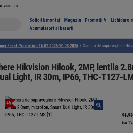
rovision.ro
Solicită montaj
Magazin
Promotii %
Lichidare 
Acumulatori si baterii
mer Feast Promotion 16.07.2026-10.08.2026
Camera de supraveghere Hikvis
ere Hikvision Hilook, 2MP, lentila 2.
ual Light, IR 30m, IP66, THC-T127-L
-14%
91,9
(cu TV