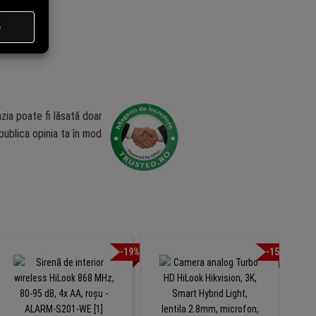
zia poate fi lăsată doar
ublica opinia ta în mod
-19%
-15%