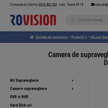
Sari
Sari
Comanda la telefon
0334.405.358
- Luni - Vineri 09-18
vanzari@
la
la
navigare
conținut
Caută
Caută
după:
Sisteme de securitate
Promotii %
HiLook Sum
Camera de supravegh
D
Kit Supraveghere
Camere supraveghere
DVR si NVR
Hard Disk-uri