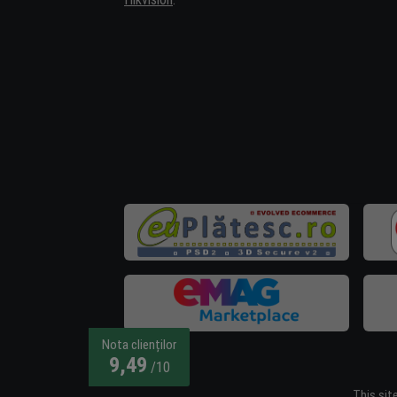
Nota clienților
9,49
/10
This sit