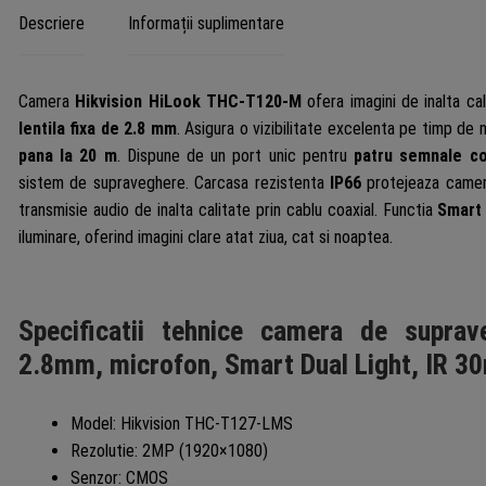
Descriere
Informații suplimentare
T127-
LMS
Camera
Hikvision HiLook THC-T120-M
ofera imagini de inalta ca
lentila fixa de 2.8 mm
. Asigura o vizibilitate excelenta pe timp de
pana la 20 m
. Dispune de un port unic pentru
patru semnale co
sistem de supraveghere. Carcasa rezistenta
IP66
protejeaza camera
transmisie audio de inalta calitate prin cablu coaxial. Functia
Smart 
iluminare, oferind imagini clare atat ziua, cat si noaptea.
Specificatii tehnice camera de suprave
2.8mm, microfon, Smart Dual Light, IR 
Model: Hikvision THC-T127-LMS
Rezolutie: 2MP (1920×1080)
Senzor: CMOS