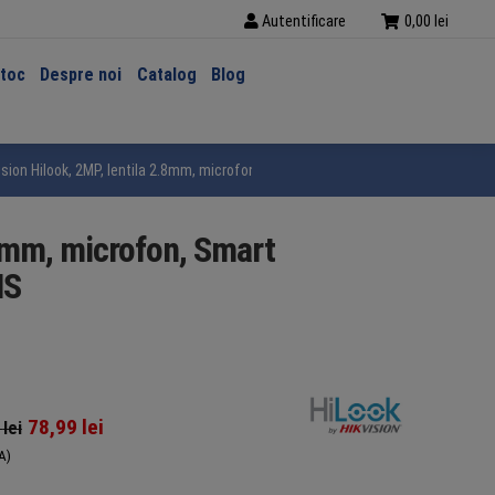
Autentificare
0,00
lei
stoc
Despre noi
Catalog
Blog
ion Hilook, 2MP, lentila 2.8mm, microfon, Smart Dual Light, IR 30m, IP66, THC
8mm, microfon, Smart
MS
78,99
lei
8
lei
A)