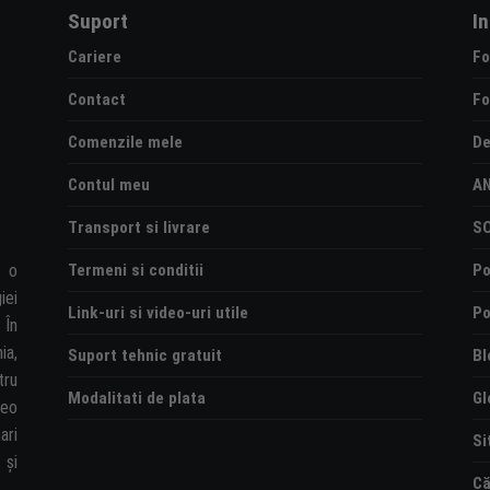
Suport
I
Cariere
Fo
Contact
Fo
Comenzile mele
De
Contul meu
A
Transport si livrare
S
Termeni si conditii
Po
e o
iei
Link-uri si video-uri utile
Po
 În
ia,
Suport tehnic gratuit
Bl
tru
Modalitati de plata
Gl
deo
ari
Si
și
Că