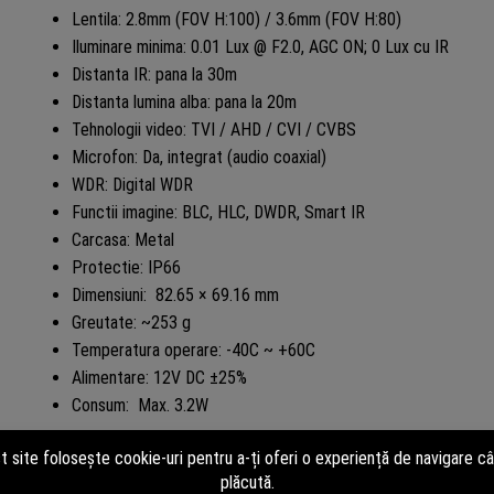
Lentila: 2.8mm (FOV H:100) / 3.6mm (FOV H:80)
Iluminare minima: 0.01 Lux @ F2.0, AGC ON; 0 Lux cu IR
Distanta IR: pana la 30m
Distanta lumina alba: pana la 20m
Tehnologii video: TVI / AHD / CVI / CVBS
Microfon: Da, integrat (audio coaxial)
WDR: Digital WDR
Functii imagine: BLC, HLC, DWDR, Smart IR
Carcasa: Metal
Protectie: IP66
Dimensiuni: 82.65 × 69.16 mm
Greutate: ~253 g
Temperatura operare: -40C ~ +60C
Alimentare: 12V DC ±25%
Consum: Max. 3.2W
Descarcati fisa tehnica