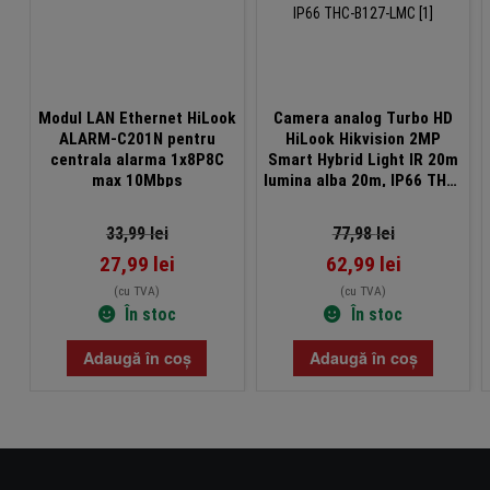
Modul LAN Ethernet HiLook
Camera analog Turbo HD
ALARM-C201N pentru
HiLook Hikvision 2MP
centrala alarma 1x8P8C
Smart Hybrid Light IR 20m
max 10Mbps
lumina alba 20m, IP66 THC-
B127-LMC
33,99
lei
77,98
lei
27,99
lei
62,99
lei
(cu TVA)
(cu TVA)
În stoc
În stoc
Adaugă în coș
Adaugă în coș