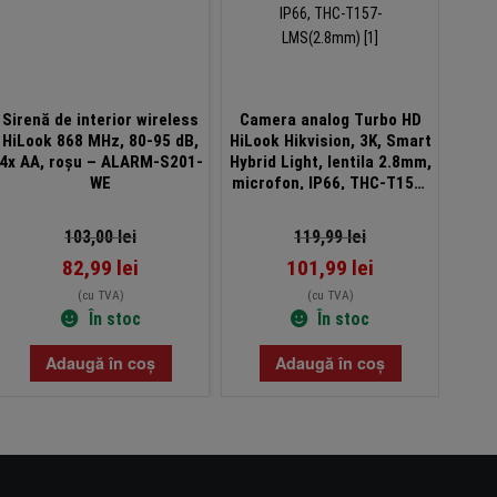
Sirenă de interior wireless
Camera analog Turbo HD
C
HiLook 868 MHz, 80-95 dB,
HiLook Hikvision, 3K, Smart
Hikvi
4x AA, roșu – ALARM-S201-
Hybrid Light, lentila 2.8mm,
Lig
WE
microfon, IP66, THC-T157-
LMS(2.8mm)
micr
IP
103,00
lei
119,99
lei
82,99
lei
101,99
lei
(cu TVA)
(cu TVA)
În stoc
În stoc
Adaugă în coș
Adaugă în coș