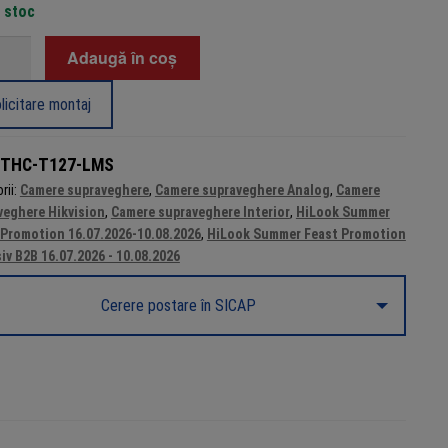
n stoc
tate
Adaugă în coș
ra
licitare montaj
veghere
ion
THC-T127-LMS
,
rii:
Camere supraveghere
,
Camere supraveghere Analog
,
Camere
veghere Hikvision
,
Camere supraveghere Interior
,
HiLook Summer
 Promotion 16.07.2026-10.08.2026
,
HiLook Summer Feast Promotion
,
iv B2B 16.07.2026 - 10.08.2026
fon,
Cerere postare în SICAP