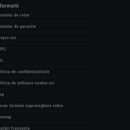
nformatii
rmular de retur
rmular de garantie
spre noi
NPC
OL
litica de confidențialitate
litica de utilizare cookie-uri
og
osar termeni supraveghere video
temap
utări frecvente