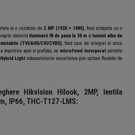
litate la o rezolutie de
2 MP (1920 × 1080)
, fiind echipata cu o
 noapte datorita
iluminarii IR de pana la 30 m
si
luminii albe de
mutabile (TVI/AHD/CVI/CVBS)
, fiind usor de integrat in orice
 impotriva apei si prafului, iar
microfonul incorporat
permite
Hybrid Light
imbunatateste securitatea prin optiuni flexibile de
ghere Hikvision Hilook, 2MP, lentila
30m, IP66, THC-T127-LMS: