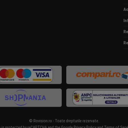
Ac
In
Re
Re
© Rovision.ro - Toate drepturile rezervate.
e is protected by reCAPTCHA and the Google
Privacy Policy
and
Terms of Serv