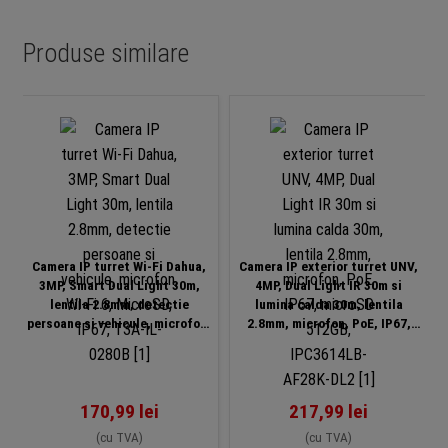
Produse similare
-1
Camera IP turret Wi-Fi Dahua,
Camera IP exterior turret UNV,
3MP, Smart Dual Light 30m,
4MP, Dual Light IR 30m si
lentila 2.8mm, detectie
lumina calda 30m, lentila
persoane si vehicule, microfon,
2.8mm, microfon, PoE, IP67,
Wi-Fi 6, MicroSD, IP67, T3A-IL-
microSD 512GB, IPC3614LB-
0280B
AF28K-DL2
170,99
lei
217,99
lei
(cu TVA)
(cu TVA)