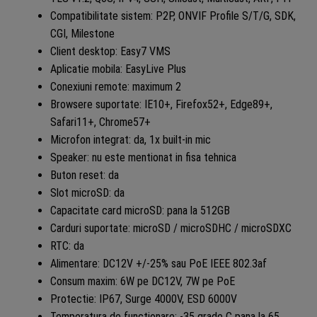
Compatibilitate sistem: P2P, ONVIF Profile S/T/G, SDK,
CGI, Milestone
Client desktop: Easy7 VMS
Aplicatie mobila: EasyLive Plus
Conexiuni remote: maximum 2
Browsere suportate: IE10+, Firefox52+, Edge89+,
Safari11+, Chrome57+
Microfon integrat: da, 1x built-in mic
Speaker: nu este mentionat in fisa tehnica
Buton reset: da
Slot microSD: da
Capacitate card microSD: pana la 512GB
Carduri suportate: microSD / microSDHC / microSDXC
RTC: da
Alimentare: DC12V +/-25% sau PoE IEEE 802.3af
Consum maxim: 6W pe DC12V, 7W pe PoE
Protectie: IP67, Surge 4000V, ESD 6000V
Temperatura de functionare: -35 grade C pana la 65