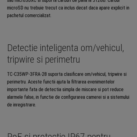
sau microSDXC si suporta carduri de pana la 512GB. Cardul
microSD nu trebuie trecut ca inclus decat daca apare explicit in
pachetul comercializat.
Detectie inteligenta om/vehicul,
tripwire si perimetru
TC-C35WP-3FRA-28 suporta clasificare om/vehicul, tripwire si
perimetru. Aceste functii ajuta la filtrarea evenimentelor
importante fata de detectia simpla de miscare si pot reduce
alarmele false, in functie de configurarea camerei si a sistemului
de inregistrare.
PoE si protectie IP67 pentru