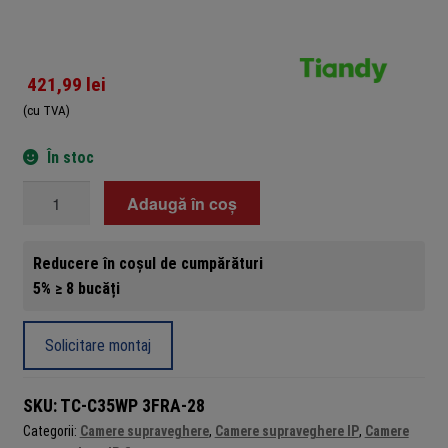
421,99
lei
(cu TVA)
În stoc
Cantitate
Adaugă în coș
Camera
IP
Reducere în coșul de cumpărături
bullet
5% ≥ 8 bucăți
Tiandy
5MP
Color
Solicitare montaj
Maker
LED
SKU:
TC-C35WP 3FRA-28
alb
Categorii:
Camere supraveghere
,
Camere supraveghere IP
,
Camere
15m