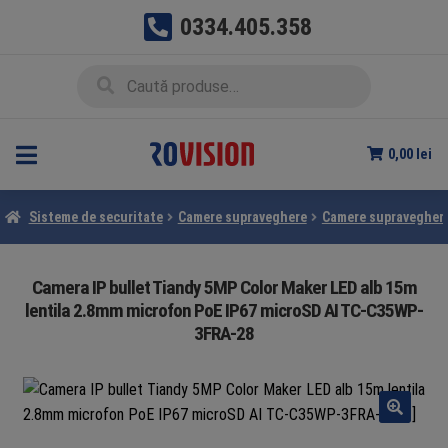
0334.405.358
Sari
Sari
Caută
Caută
la
la
după:
navigare
conținut
0,00
lei
Sisteme de securitate
Camere supraveghere
Camere supraveghere
Camera IP bullet Tiandy 5MP Color Maker LED alb 15m
lentila 2.8mm microfon PoE IP67 microSD AI TC-C35WP-
3FRA-28