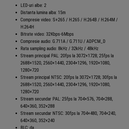
LED-uri albe: 2
Distanta lumina alba: 15m
Compresie video: S+265 / H.265 / H.264B / H.264M /
H.264H
Bitrate video: 32Kbps-6Mbps
Compresie audio: G.711A / G.711U / ADPCM_D
Rata sampling audio: 8kHz / 32kHz / 48kHz
Stream principal PAL: 20fps la 3072×1728; 25fps la
2688×1520, 2560×1440, 2304×1296, 1920×1080,
1280×720
Stream principal NTSC: 20fps la 3072×1728; 30fps la
2688×1520, 2560×1440, 2304×1296, 1920×1080,
1280×720
Stream secundar PAL: 25fps la 704×576, 704×288,
640×360, 352×288
Stream secundar NTSC: 30fps la 704×480, 704×240,
640×360, 352×240
BLC: da