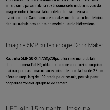
intrari, curti, parcari, alei si spatii comerciale unde ai nevoie de
imagine color in lumina slaba si detectie mai precisa a
evenimentelor. Camera nu are speaker mentionat in fisa tehnica,
deci nu trebuie prezentata ca model cu audio bidirectional.
Imagine 5MP cu tehnologie Color Maker
Rezolutia 5MP, 3072×1728@20fps, ofera mai multe detalii
decat o camera Full HD, utila pentru zone unde vrei sa surprinzi
mai clar persoane, masini sau evenimente. Lentila fixa de 2.8mm
ofera un unghi larg de 109 grade pe orizontala, potrivit pentru
acoperirea zonelor apropiate de camera.
LED alb 15m pentru imagine