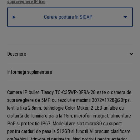
supraveghere IP fixe
lentila
2.8mm
Cerere postare în SICAP
microfon
PoE
IP67
microSD
AI
Descriere
TC-
C35WP-
Informații suplimentare
3FRA-
28
Camera IP bullet Tiandy TC-C35WP-3FRA-28 este o camera de
supraveghere de 5MP, cu rezolutie maxima 3072×1728@20fps,
lentila fixa 2.8mm, tehnologie Color Maker, 2 LED-uri albe cu
distanta de iluminare pana la 15m, microfon integrat, alimentare
PoE si protectie IP67. Modelul are slot microSD cu suport
pentru carduri de pana la 512GB si functii AI precum clasificare
om/vehicul, tripwire si perimetru, fiind potrivit pentru exterior,