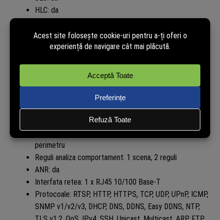
HLC: da
AGC: da
3D DNR: da
ROI: 8 zone rectangulare statice
Privacy Mask: 4 zone statice
Defog: da
White Balance: Auto / Semi-Auto / Manual / Sunshine /
Nature Light / Warmlight Lamp / Daylight Lamp /
Filament Lamp / Lock White Balance
Detectie miscare: da
Video analytics: clasificare om/vehicul, tripwire,
perimetru
Reguli analiza comportament: 1 scena, 2 reguli
ANR: da
Interfata retea: 1 x RJ45 10/100 Base-T
Protocoale: RTSP, HTTP, HTTPS, TCP, UDP, UPnP, ICMP,
SNMP v1/v2/v3, DHCP, DNS, DDNS, Easy DDNS, NTP,
TLS v1.2, QoS, IPv4, SSH, Unicast, Multicast, ARP, FTP