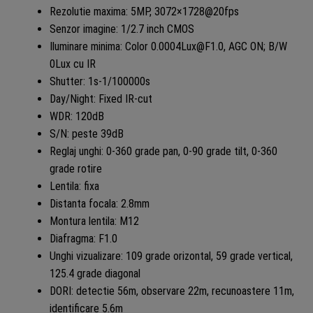
Rezolutie maxima: 5MP, 3072×1728@20fps
Senzor imagine: 1/2.7 inch CMOS
Iluminare minima: Color 0.0004Lux@F1.0, AGC ON; B/W
0Lux cu IR
Shutter: 1s-1/100000s
Day/Night: Fixed IR-cut
WDR: 120dB
S/N: peste 39dB
Reglaj unghi: 0-360 grade pan, 0-90 grade tilt, 0-360
grade rotire
Lentila: fixa
Distanta focala: 2.8mm
Montura lentila: M12
Diafragma: F1.0
Unghi vizualizare: 109 grade orizontal, 59 grade vertical,
125.4 grade diagonal
DORI: detectie 56m, observare 22m, recunoastere 11m,
identificare 5.6m