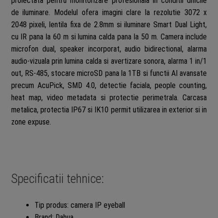
proiectata pentru monitorizare profesionala in conditii dificile
de iluminare. Modelul ofera imagini clare la rezolutie 3072 x
2048 pixeli, lentila fixa de 2.8mm si iluminare Smart Dual Light,
cu IR pana la 60 m si lumina calda pana la 50 m. Camera include
microfon dual, speaker incorporat, audio bidirectional, alarma
audio-vizuala prin lumina calda si avertizare sonora, alarma 1 in/1
out, RS-485, stocare microSD pana la 1TB si functii AI avansate
precum AcuPick, SMD 4.0, detectie faciala, people counting,
heat map, video metadata si protectie perimetrala. Carcasa
metalica, protectia IP67 si IK10 permit utilizarea in exterior si in
zone expuse.
Specificatii tehnice:
Tip produs: camera IP eyeball
Brand: Dahua