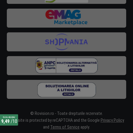
© Rovision.ro - Toate drepturile rezervate.
Nota clienților
This site is protected by reCAPTCHA and the Google
Privacy Policy
9,49
/10
and
Terms of Service
apply.