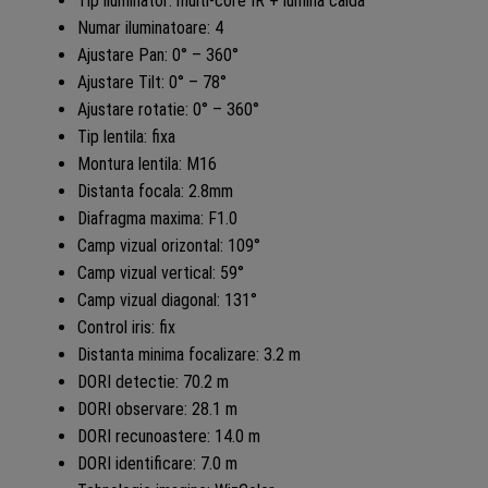
Tip iluminator: multi-core IR + lumina calda
Numar iluminatoare: 4
Ajustare Pan: 0° – 360°
Ajustare Tilt: 0° – 78°
Ajustare rotatie: 0° – 360°
Tip lentila: fixa
Montura lentila: M16
Distanta focala: 2.8mm
Diafragma maxima: F1.0
Camp vizual orizontal: 109°
Camp vizual vertical: 59°
Camp vizual diagonal: 131°
Control iris: fix
Distanta minima focalizare: 3.2 m
DORI detectie: 70.2 m
DORI observare: 28.1 m
DORI recunoastere: 14.0 m
DORI identificare: 7.0 m