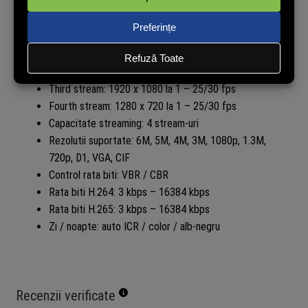
AI Coding: AI H.265, AI H.264
Smart Codec: Smart H.265+, Smart H.264+
Main stream: 3072 x 2048 la 1 – 25/30 fps
Sub stream: 704 x 576 la 1 – 25 fps / 704 x 480 la 1 –
30 fps
Third stream: 1920 x 1080 la 1 – 25/30 fps
Fourth stream: 1280 x 720 la 1 – 25/30 fps
Capacitate streaming: 4 stream-uri
Rezolutii suportate: 6M, 5M, 4M, 3M, 1080p, 1.3M,
720p, D1, VGA, CIF
Control rata biti: VBR / CBR
Rata biti H.264: 3 kbps – 16384 kbps
Rata biti H.265: 3 kbps – 16384 kbps
Zi / noapte: auto ICR / color / alb-negru
Recenzii verificate