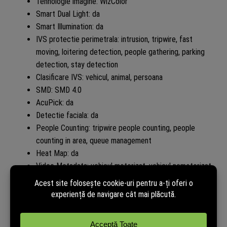
Tehnologie imagine: WizColor
Smart Dual Light: da
Smart Illumination: da
IVS protectie perimetrala: intrusion, tripwire, fast
moving, loitering detection, people gathering, parking
detection, stay detection
Clasificare IVS: vehicul, animal, persoana
SMD: SMD 4.0
AcuPick: da
Detectie faciala: da
People Counting: tripwire people counting, people
counting in area, queue management
Heat Map: da
Video Metadata: vehicul motorizat, vehicul nemotorizat,
fata, corp uman
Smart Search: da, cu NVR compatibil
Compresie video: H.265, H.264, H.264H, H.264B, MJPEG
pe sub-stream