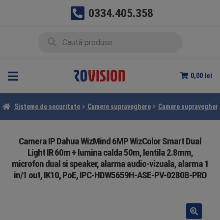
0334.405.358
Sari
Sari
Caută
Caută
la
la
după:
navigare
conținut
0,00
lei
Sisteme de securitate
Camere supraveghere
Camere supraveghere
Camera IP Dahua WizMind 6MP WizColor Smart Dual
Light IR 60m + lumina calda 50m, lentila 2.8mm,
microfon dual si speaker, alarma audio-vizuala, alarma 1
in/1 out, IK10, PoE, IPC-HDW5659H-ASE-PV-0280B-PRO