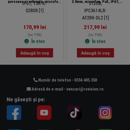
persoane si vehicule, microfon,
2.8mm, microfon, PoE, IP67,
Wi-Fi 6, MicroSD, IP67, T3A-IL-
microSD 512GB, IPC3614LB-
0280B
AF28K-DL2
170,99
lei
217,99
lei
(cu TVA)
(cu TVA)
În stoc
În stoc
Adaugă în coș
Adaugă în coș
Număr de telefon - 0334.405.358
Adresă de e-mail - vanzari@rovision.ro
Ne găsești și pe: