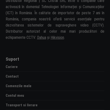
Distributor Regional | SC Cristal SRL este o companie care
activează în domeniul Tehnologiei Informației și Comunicațiilor
(ICT) în România. În calitate de importator de peste 7 ani în
România, compania noastră oferă servicii esențiale pentru
dezvoltarea sistemelor de supraveghere video (CCTV).
Distribuitor autorizat al celor mai mari producători de
echipamente CCTV:
Dahua
și
Hikvision
.
Suport
Cariere
Contact
Comenzile mele
Contul meu
Transport si livrare