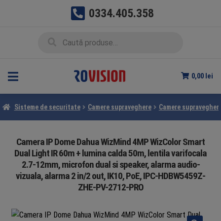
0334.405.358
Sari
Sari
Caută
Caută
la
la
după:
navigare
conținut
0,00
lei
Sisteme de securitate
Camere supraveghere
Camere supraveghere
Camera IP Dome Dahua WizMind 4MP WizColor Smart
Dual Light IR 60m + lumina calda 50m, lentila varifocala
2.7-12mm, microfon dual si speaker, alarma audio-
vizuala, alarma 2 in/2 out, IK10, PoE, IPC-HDBW5459Z-
ZHE-PV-2712-PRO