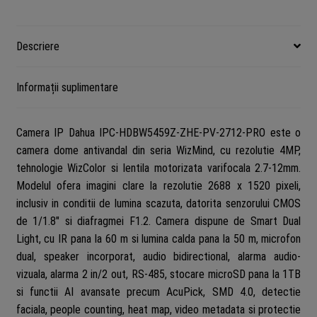
Descriere
Informații suplimentare
Camera IP Dahua IPC-HDBW5459Z-ZHE-PV-2712-PRO este o
camera dome antivandal din seria WizMind, cu rezolutie 4MP,
tehnologie WizColor si lentila motorizata varifocala 2.7-12mm.
Modelul ofera imagini clare la rezolutie 2688 x 1520 pixeli,
inclusiv in conditii de lumina scazuta, datorita senzorului CMOS
de 1/1.8″ si diafragmei F1.2. Camera dispune de Smart Dual
Light, cu IR pana la 60 m si lumina calda pana la 50 m, microfon
dual, speaker incorporat, audio bidirectional, alarma audio-
vizuala, alarma 2 in/2 out, RS-485, stocare microSD pana la 1TB
si functii AI avansate precum AcuPick, SMD 4.0, detectie
faciala, people counting, heat map, video metadata si protectie