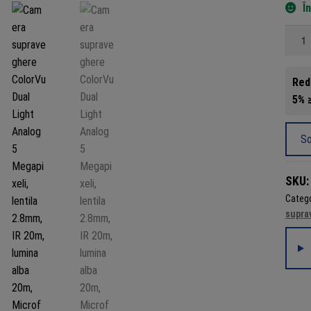
Î
Canti
Came
supra
Red
Color
5% ≥
Dual
Light
Analo
So
5
Megap
SKU
lentila
Catego
2.8mm
supra
IR
20m,
lumina
alba
20m,
Micro