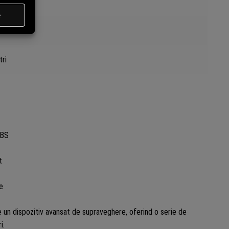
al
tri
VBS
t
e
 un dispozitiv avansat de supraveghere, oferind o serie de
i.