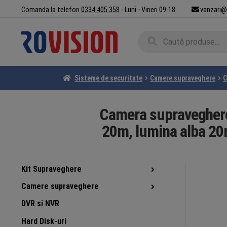
Sari
Sari
Comanda la telefon
0334.405.358
- Luni - Vineri 09-18
vanzari@
la
la
navigare
conținut
Caută
Caută
după:
Sisteme de securitate
Camere supraveghere
C
Camera supraveghere 
20m, lumina alba 2
Kit Supraveghere
Camere supraveghere
DVR si NVR
Hard Disk-uri