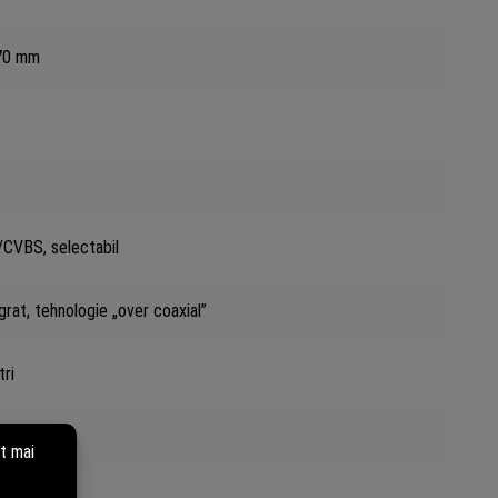
 70 mm
CVBS, selectabil
rat, tehnologie „over coaxial”
tri