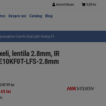
Autentificare
0,00
lei
stoc
Despre noi
Catalog
Blog
raveghere ColorVu Dual Light Analog 5 Megapixeli, lentila 2.8mm, IR 20m, lum
li, lentila 2.8mm, IR
2CE10KF0T-LFS-2.8mm
249.99 lei
,43
lei
A)