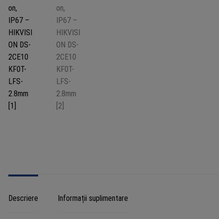
IP67
-
HIKVI
DS-
2CE1
LFS-
2.8m
Descriere
Informații suplimentare