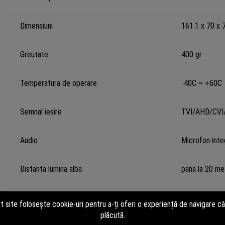
Dimensiuni
161.1 x 70 x
Greutate
400 gr.
Temperatura de operare
-40C ~ +60C
Semnal iesire
TVI/AHD/CVI/
Audio
Microfon integ
Distanta lumina alba
pana la 20 me
Comunicare
HIKVISION-C