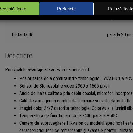
Material carcasa
Plastic si met
WDR
Digital
Distanta IR
pana la 20 me
Descriere
Principalele avantaje ale acestei camere sunt:
Posibilitatea de a comuta intre tehnologiile TVI/AHD/CVI/C
Senzor de 3K, rezolutie video 2960 x 1665 pixeli
Audio de inalta calitate prin cablu coaxial, microfon incorpora
Calitate a imaginii in conditii de iluminare scazuta datorita IR
Imagini color 24/7 datorita tehnologiei ColorVu si a luminii alb
Temperatura de functionare de la -40C pana la +60C
Camera de supraveghere Hikvision cu modelul specificat este
caracteristici tehnice remarcabile și avantaje pentru utilizator