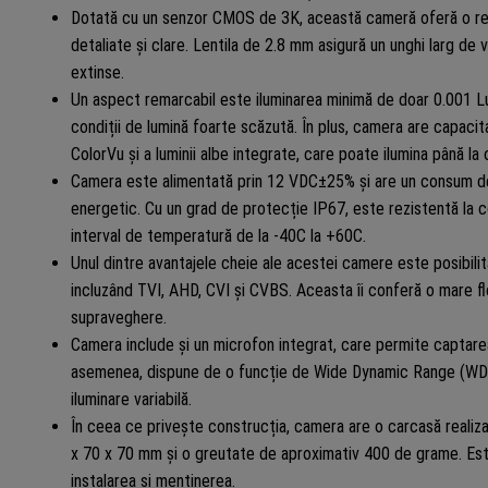
Dotată cu un senzor CMOS de 3K, această cameră oferă o rezo
detaliate și clare. Lentila de 2.8 mm asigură un unghi larg de 
extinse.
Un aspect remarcabil este iluminarea minimă de doar 0.001 Lu
condiții de lumină foarte scăzută. În plus, camera are capaci
ColorVu și a luminii albe integrate, care poate ilumina până la
Camera este alimentată prin 12 VDC±25% și are un consum de 
energetic. Cu un grad de protecție IP67, este rezistentă la con
interval de temperatură de la -40C la +60C.
Unul dintre avantajele cheie ale acestei camere este posibilit
incluzând TVI, AHD, CVI și CVBS. Aceasta îi conferă o mare fle
supraveghere.
Camera include și un microfon integrat, care permite captarea 
asemenea, dispune de o funcție de Wide Dynamic Range (WDR) d
iluminare variabilă.
În ceea ce privește construcția, camera are o carcasă realiza
x 70 x 70 mm și o greutate de aproximativ 400 de grame. Este
instalarea și menținerea.