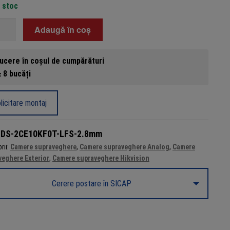
n stoc
tate
Adaugă în coș
ra
veghere
ucere în coșul de cumpărături
Vu
 8 bucăți
g
licitare montaj
ixeli,
:
DS-2CE10KF0T-LFS-2.8mm
rii:
Camere supraveghere
,
Camere supraveghere Analog
,
Camere
,
veghere Exterior
,
Camere supraveghere Hikvision
Cerere postare în SICAP
fon,