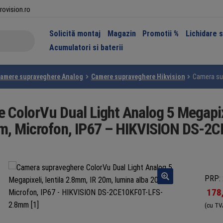
rovision.ro
Solicită montaj
Magazin
Promotii %
Lichidare 
Acumulatori si baterii
amere supraveghere Analog
Camere supraveghere Hikvision
Camera sup
ColorVu Dual Light Analog 5 Megapixe
0m, Microfon, IP67 – HIKVISION DS-
PRP: 
178
(cu TV