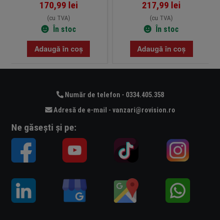
170,99
lei
217,99
lei
(cu TVA)
(cu TVA)
În stoc
În stoc
Adaugă în coș
Adaugă în coș
Număr de telefon - 0334.405.358
Adresă de e-mail - vanzari@rovision.ro
Ne găsești și pe: