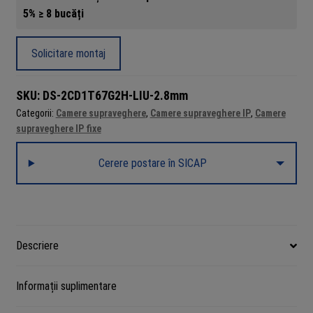
5% ≥ 8 bucăți
ColorVu,
Dual
Light
Solicitare montaj
-
Camera
SKU:
DS-2CD1T67G2H-LIU-2.8mm
IP,
Categorii:
Camere supraveghere
,
Camere supraveghere IP
,
Camere
6MP,
supraveghere IP fixe
lentila
2.8mm,
Cerere postare în SICAP
IR
50m,
WL
50m,
Mic,
Descriere
PoE
-
Informații suplimentare
HIKVISION
DS-