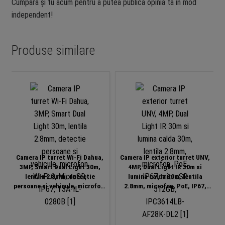
Cumpără și tu acum pentru a putea publica opinia ta în mod
independent!
Produse similare
-1
Camera IP turret Wi-Fi Dahua,
Camera IP exterior turret UNV,
3MP, Smart Dual Light 30m,
4MP, Dual Light IR 30m si
lentila 2.8mm, detectie
lumina calda 30m, lentila
persoane si vehicule, microfon,
2.8mm, microfon, PoE, IP67,
Wi-Fi 6, MicroSD, IP67, T3A-IL-
microSD 512GB, IPC3614LB-
0280B
AF28K-DL2