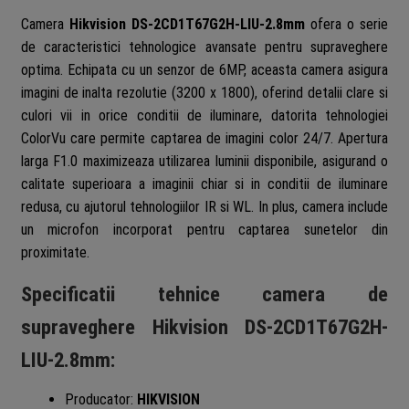
2CD1T67G2H-
Camera
Hikvision DS-2CD1T67G2H-LIU-2.8mm
ofera o serie
LIU-
de caracteristici tehnologice avansate pentru supraveghere
2.8mm
optima. Echipata cu un senzor de 6MP, aceasta camera asigura
imagini de inalta rezolutie (3200 x 1800), oferind detalii clare si
culori vii in orice conditii de iluminare, datorita tehnologiei
ColorVu care permite captarea de imagini color 24/7. Apertura
larga F1.0 maximizeaza utilizarea luminii disponibile, asigurand o
calitate superioara a imaginii chiar si in conditii de iluminare
redusa, cu ajutorul tehnologiilor IR si WL. In plus, camera include
un microfon incorporat pentru captarea sunetelor din
proximitate.
Specificatii tehnice camera de
supraveghere Hikvision DS-2CD1T67G2H-
LIU-2.8mm:
Producator:
HIKVISION