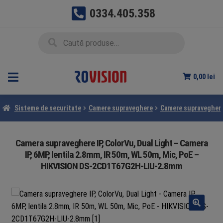
0334.405.358
Sari
Sari
Caută
Caută
la
la
după:
navigare
conținut
0,00
lei
Sisteme de securitate
Camere supraveghere
Camere supraveghere
Camera supraveghere IP, ColorVu, Dual Light – Camera
IP, 6MP, lentila 2.8mm, IR 50m, WL 50m, Mic, PoE –
HIKVISION DS-2CD1T67G2H-LIU-2.8mm