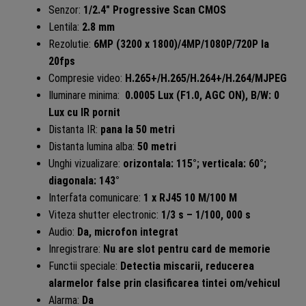
Senzor:
1/2.4″ Progressive Scan CMOS
Lentila:
2.8 mm
Rezolutie:
6MP (3200 x 1800)/4MP/1080P/720P la
20fps
Compresie video:
H.265+/H.265/H.264+/H.264/MJPEG
Iluminare minima:
0.0005 Lux (F1.0, AGC ON), B/W: 0
Lux cu IR pornit
Distanta IR:
pana la 50 metri
Distanta lumina alba:
50 metri
Unghi vizualizare:
orizontala: 115°; verticala: 60°;
diagonala: 143°
Interfata comunicare:
1 x RJ45 10 M/100 M
Viteza shutter electronic:
1/3 s – 1/100, 000 s
Audio:
Da, microfon integrat
Inregistrare:
Nu are slot pentru card de memorie
Functii speciale:
Detectia miscarii, reducerea
alarmelor false prin clasificarea tintei om/vehicul
Alarma:
Da