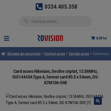
0334.405.358
Sari
Sari
Caută
Caută
la
la
după:
navigare
conținut
0,00
lei
Sisteme de securitate
Control acces
Cartele acces
Card acces H
Card acces Hikvision, Desfire criptat, 13.56MHz,
ISO14443A Type A, format card 85.5 x 54mm, DS-
K7M106-D0E