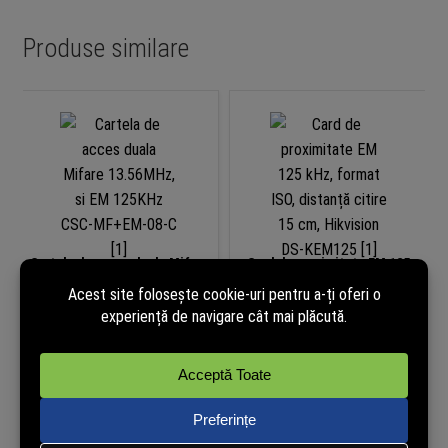
Produse similare
Cartela de acces duala Mifare
Card de proximitate EM 125
13.56MHz, si EM 125KHz CSC-
kHz, format ISO, distanță
MF+EM-08-C
citire 15 cm, Hikvision DS-
KEM125
PRP: 7.99 lei
3,80
lei
6,99
lei
(cu TVA)
(cu TVA)