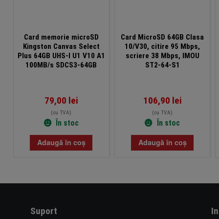
Card memorie microSD
Card MicroSD 64GB Clasa
Kingston Canvas Select
10/V30, citire 95 Mbps,
Plus 64GB UHS-I U1 V10 A1
scriere 38 Mbps, IMOU
100MB/s SDCS3-64GB
ST2-64-S1
79,00
lei
106,90
lei
(cu TVA)
(cu TVA)
În stoc
În stoc
Adaugă în coș
Adaugă în coș
Suport
I