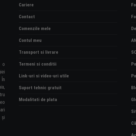
Cariere
Fo
Contact
Fo
Comenzile mele
De
Contul meu
A
Transport si livrare
S
Termeni si conditii
Po
e o
iei
Link-uri si video-uri utile
Po
 În
ia,
Suport tehnic gratuit
Bl
tru
Modalitati de plata
Gl
deo
ari
Si
și
Că
Ac