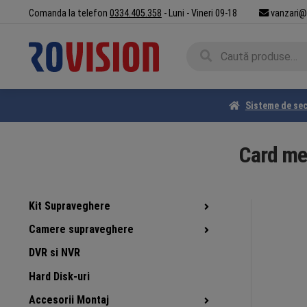
Sari
Sari
Comanda la telefon
0334.405.358
- Luni - Vineri 09-18
vanzari@
la
la
navigare
conținut
Caută
Caută
după:
Sisteme de sec
Card me
Kit Supraveghere
Camere supraveghere
DVR si NVR
Hard Disk-uri
Accesorii Montaj