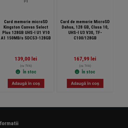
Card memorie microSD
Card de memorie MicroSD
Kingston Canvas Select
Dahua, 128 GB, Clasa 10,
Plus 128GB UHS-I U1 V10
UHS-I U3 V30, TF-
A1 150MB/s SDCS3-128GB
C100/128GB
139,00
lei
167,99
lei
(cu TVA)
(cu TVA)
În stoc
În stoc
Adaugă în coș
Adaugă în coș
nformatii