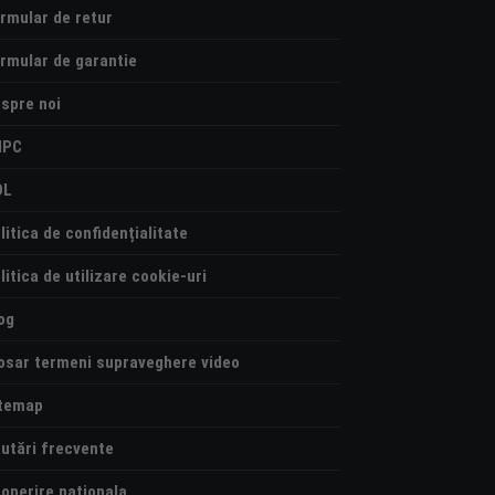
rmular de retur
rmular de garantie
spre noi
NPC
OL
litica de confidențialitate
litica de utilizare cookie-uri
og
osar termeni supraveghere video
temap
utări frecvente
operire nationala