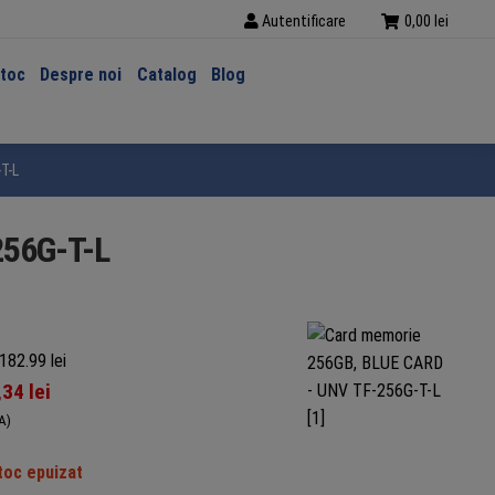
Autentificare
0,00
lei
stoc
Despre noi
Catalog
Blog
T-L
256G-T-L
182.99 lei
,34
lei
A)
toc epuizat