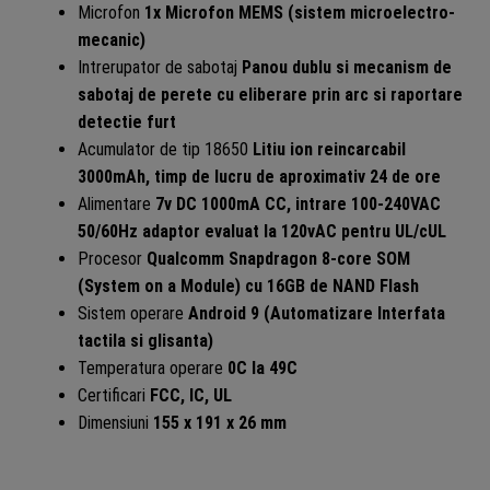
Microfon
1x Microfon MEMS (sistem microelectro-
mecanic)
Intrerupator de sabotaj
Panou dublu si mecanism de
sabotaj de perete cu eliberare prin arc si raportare
detectie furt
Acumulator de tip 18650
Litiu ion reincarcabil
3000mAh, timp de lucru de aproximativ 24 de ore
Alimentare
7v DC 1000mA CC, intrare 100-240VAC
50/60Hz adaptor evaluat la 120vAC pentru UL/cUL
Procesor
Qualcomm Snapdragon 8-core SOM
(System on a Module) cu 16GB de NAND Flash
Sistem operare
Android 9 (Automatizare Interfata
tactila si glisanta)
Temperatura operare
0C la 49C
Certificari
FCC, IC, UL
Dimensiuni
155 x 191 x 26 mm