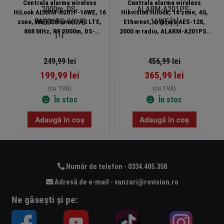
Centrala alarma wireless
Centrala alarma wireless
HiLook ALARM-A201P-16WE, 16
Hikvision Hilook, 16 zone, 4G,
zone, WiFi/Ethernet, 4G LTE,
Ethernet, criptare AES-128,
868 MHz, RF 2000m, DS-
2000 m radio, ALARM-A201PS-
PA201PS-16WE
16WE
249,99
lei
456,99
lei
199,99
lei
365,99
lei
(cu TVA)
(cu TVA)
În stoc
În stoc
Adaugă în coș
Adaugă în coș
Număr de telefon - 0334.405.358
Adresă de e-mail - vanzari@rovision.ro
Ne găsești și pe: