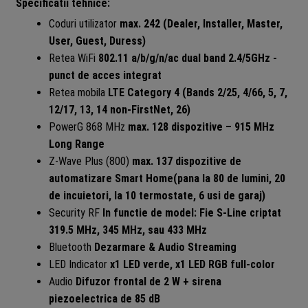
Specificatii tehnice:
Coduri utilizator
max. 242 (Dealer, Installer, Master,
User, Guest, Duress)
Retea WiFi
802.11 a/b/g/n/ac dual band 2.4/5GHz -
punct de acces integrat
Retea mobila
LTE Category 4 (Bands 2/25, 4/66, 5, 7,
12/17, 13, 14 non-FirstNet, 26)
PowerG 868 MHz
max. 128 dispozitive – 915 MHz
Long Range
Z-Wave Plus (800)
max. 137 dispozitive de
automatizare Smart Home(pana la 80 de lumini, 20
de incuietori, la 10 termostate, 6 usi de garaj)
Security RF
In functie de model: Fie S-Line criptat
319.5 MHz, 345 MHz, sau 433 MHz
Bluetooth
Dezarmare & Audio Streaming
LED Indicator
x1 LED verde, x1 LED RGB full-color
Audio
Difuzor frontal de 2 W + sirena
piezoelectrica de 85 dB