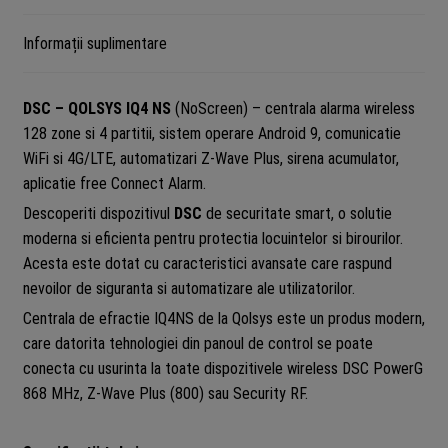
DSC
IQPK3AB
Informații suplimentare
DSC – QOLSYS IQ4 NS
(NoScreen) – centrala alarma wireless
128 zone si 4 partitii, sistem operare Android 9, comunicatie
WiFi si 4G/LTE, automatizari Z-Wave Plus, sirena acumulator,
aplicatie free Connect Alarm.
Descoperiti dispozitivul
DSC
de securitate smart, o solutie
moderna si eficienta pentru protectia locuintelor si birourilor.
Acesta este dotat cu caracteristici avansate care raspund
nevoilor de siguranta si automatizare ale utilizatorilor.
Centrala de efractie IQ4NS de la Qolsys este un produs modern,
care datorita tehnologiei din panoul de control se poate
conecta cu usurinta la toate dispozitivele wireless DSC PowerG
868 MHz, Z-Wave Plus (800) sau Security RF.