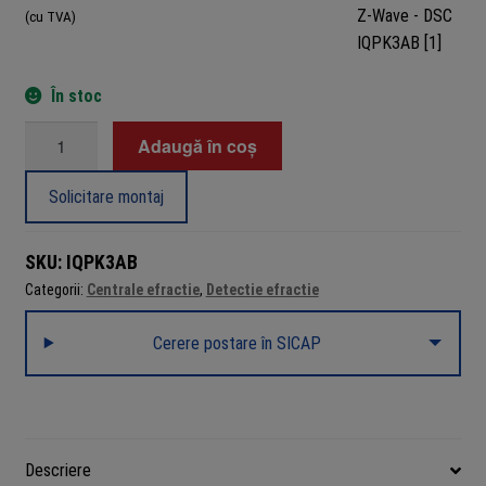
(cu TVA)
În stoc
Cantitate
Adaugă în coș
Centrala
IQ4
Solicitare montaj
Hub,
Wi-
SKU:
IQPK3AB
Fi,
Categorii:
Centrale efractie
,
Detectie efractie
4G/LTE,
128
Cerere postare în SICAP
zone,
PowerG,
Z-
Wave
-
Descriere