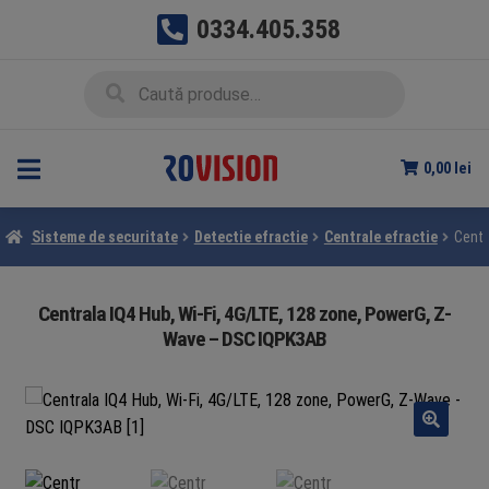
0334.405.358
Sari
Sari
Caută
Caută
la
la
după:
navigare
conținut
0,00
lei
Sisteme de securitate
Detectie efractie
Centrale efractie
Centr
Centrala IQ4 Hub, Wi-Fi, 4G/LTE, 128 zone, PowerG, Z-
Wave – DSC IQPK3AB