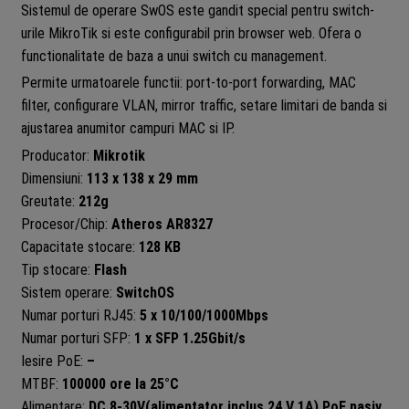
Sistemul de operare SwOS este gandit special pentru switch-
urile MikroTik si este configurabil prin browser web. Ofera o
functionalitate de baza a unui switch cu management.
Permite urmatoarele functii: port-to-port forwarding, MAC
filter, configurare VLAN, mirror traffic, setare limitari de banda si
ajustarea anumitor campuri MAC si IP.
Producator:
Mikrotik
Dimensiuni:
113 x 138 x 29 mm
Greutate:
212g
Procesor/Chip:
Atheros AR8327
Capacitate stocare:
128 KB
Tip stocare:
Flash
Sistem operare:
SwitchOS
Numar porturi RJ45:
5 x 10/100/1000Mbps
Numar porturi SFP:
1 x SFP 1.25Gbit/s
Iesire PoE:
–
MTBF:
100000 ore la 25°C
Alimentare:
DC 8-30V(alimentator inclus 24 V 1A) PoE pasiv