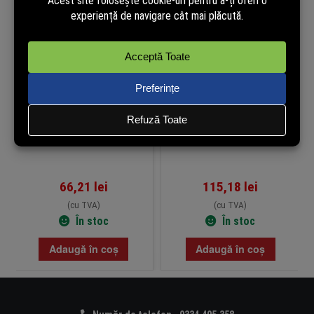
Sursa de alimentare DC 24V
Modul SFP, 1.25G, Dual LC MM,
1.5A – MikroTik SAW36-240-
20km, 1310nm – Mikrotik S-
1500
31DLC20D
66,21
lei
115,18
lei
(cu TVA)
(cu TVA)
În stoc
În stoc
Adaugă în coș
Adaugă în coș