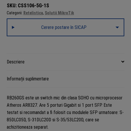
5
SKU:
CSS106-5G-1S
x
Categorii:
Retelistica
,
Solutii MikroTik
Gigabit,
1
Cerere postare în SICAP
x
SFP
-
Mikrotik
CSS106-
Descriere
5G-
1S
Informații suplimentare
RB260GS este un switch mic din clasa SOHO cu microprocesor
Atheros AR8327. Are 5 porturi Gigabit si 1 port SFP. Este
testat si recomandat a fi folosit cu modulele SFP urmatoare: S-
85DLC05D, S-31DLC20D si S-35/53LC20D, care se
achizitioneaza separat.