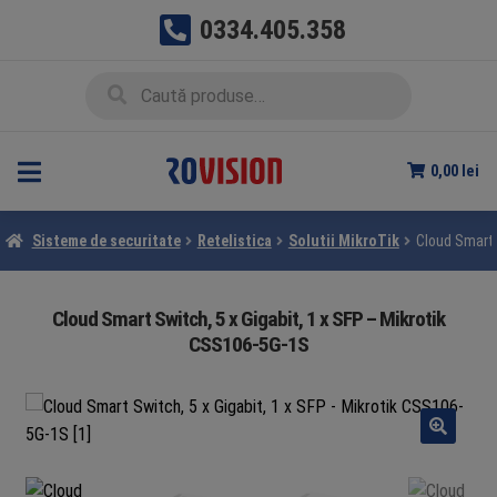
0334.405.358
Sari
Sari
Caută
Caută
la
la
după:
navigare
conținut
0,00
lei
Sisteme de securitate
Retelistica
Solutii MikroTik
Cloud Smart 
Cloud Smart Switch, 5 x Gigabit, 1 x SFP – Mikrotik
CSS106-5G-1S