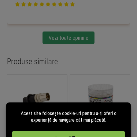
Vezi toate opiniile
Produse similare
Conector TV mamă prin
Mufă RJ45 UTP Cat.6, 8 pini
compresie, impedanță 75 Ohm,
cupru nichelat și aurit, borcan