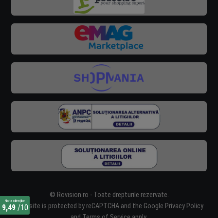
© Rovision.ro - Toate drepturile rezervate.
Nota clienților
This site is protected by reCAPTCHA and the Google
Privacy Policy
9,49
/10
and
Terms of Service
apply.