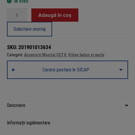
În stoc
Cantitate
Adaugă în coș
Mufă
rețea
Solicitare montaj
UTP
RJ45
SKU:
201901013634
CAT
Categorii:
Accesorii Montaj CCTV
,
Video balun si mufe
6
Pass-
Cerere postare în SICAP
Through
Descriere
Informații suplimentare