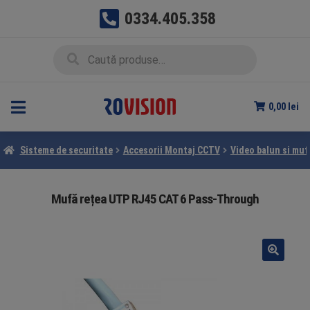
0334.405.358
Sari
Sari
Caută
Caută
la
la
după:
navigare
conținut
0,00
lei
Sisteme de securitate
Accesorii Montaj CCTV
Video balun si muf
Mufă rețea UTP RJ45 CAT 6 Pass-Through