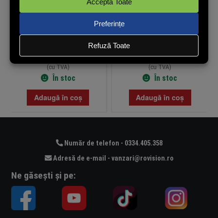
alamă nichelată, CAP SYSTEM
100 buc. – ASYTECH
CAP-KIF
Networking RJ45-CAT6-JAR
3,42
lei
38,12
lei
(cu TVA)
(cu TVA)
În stoc
În stoc
Adaugă în coș
Adaugă în coș
Număr de telefon - 0334.405.358
Adresă de e-mail - vanzari@rovision.ro
Ne găsești și pe: