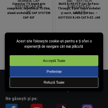
Conector TV mamă prin
Mufă RJ45 UTP Cat.5e Pass-
compresie, impedanță 75 Ohm,
Through, 8 pini cupru nichelat
alamă nichelată, CAP SYSTEM
și aurit, borcan 100 buc. –
CAP-KIF
ASYTECH RJ45-CAT5-EZ-JAR
3,42
lei
38,12
lei
(cu TVA)
(cu TVA)
În stoc
În stoc
Adaugă în coș
Adaugă în coș
Număr de telefon - 0334.405.358
Adresă de e-mail - vanzari@rovision.ro
Ne găsești și pe: