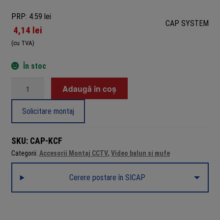
PRP: 4.59 lei
CAP SYSTEM
4,14
lei
(cu TVA)
În stoc
Cantitate
Adaugă în coș
Conector
RCA
Solicitare montaj
(mamă)
prin
SKU:
CAP-KCF
compresie
Categorii:
Accesorii Montaj CCTV
,
Video balun si mufe
pentru
cablu
Cerere postare în SICAP
coaxial
RG59/RG6/RG6
Quad,
75