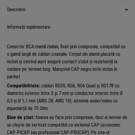
Ohm,
Descriere
CAP
SYSTEM
Informații suplimentare
Conector RCA mamă italian, fixat prin compresie, compatibil cu
o gamă largă de cabluri coaxiale. Corpul din alamă placată cu
nichel și centrul aurit asigură contact stabil și rezistență la
oxidare pe termen lung. Manșonul CAP negru este inclus în
pachet.
Compatibilitate:
cabluri RG59, RG6, RG6 Quad și RG178 cu
diametru exterior între 2 și 7 mm și conductor interior între Ø
0,3 și Ø 1,1 mm (AWG 28, AWG 18); sisteme audio/video cu
impedanță de 75 Ohm.
Bine de știut:
fixarea se face prin compresie, deci ai nevoie de
un clește de sertizat compatibil cu sistemul CAP (economic
CAP-PICAP sau profesional CAP-PROCAP). Pe site-ul