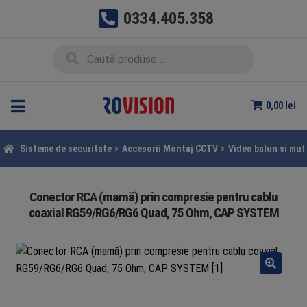
0334.405.358
Sari
Sari
Caută
Caută
la
la
după:
navigare
conținut
0,00
lei
Sisteme de securitate
Accesorii Montaj CCTV
Video balun si muf
Conector RCA (mamă) prin compresie pentru cablu
coaxial RG59/RG6/RG6 Quad, 75 Ohm, CAP SYSTEM