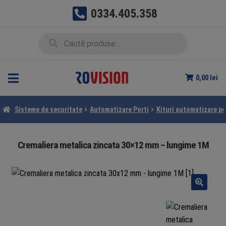
0334.405.358
Sari
Sari
Caută
Caută
la
la
după:
navigare
conținut
0,00
lei
Sisteme de securitate
Automatizare Porti
Kituri automatizare po
Cremaliera metalica zincata 30×12 mm – lungime 1M