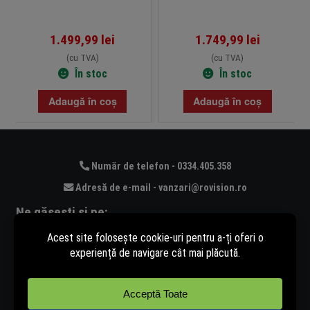
1.499,99
lei
1.749,99
lei
(cu TVA)
(cu TVA)
În stoc
În stoc
Adaugă în coș
Adaugă în coș
Număr de telefon - 0334.405.358
Adresă de e-mail - vanzari@rovision.ro
Ne găsești și pe: