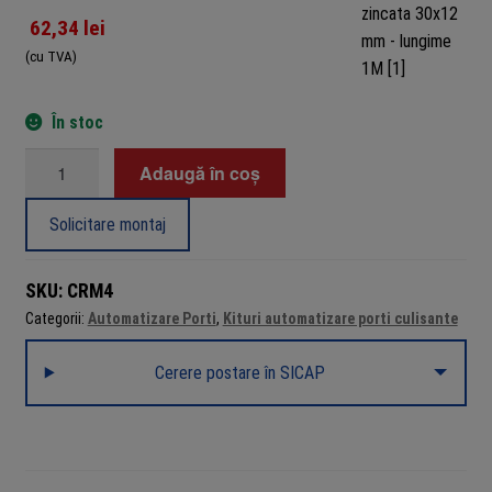
62,34
lei
(cu TVA)
În stoc
Cantitate
Adaugă în coș
Cremaliera
metalica
Solicitare montaj
zincata
30x12
SKU:
CRM4
mm
Categorii:
Automatizare Porti
,
Kituri automatizare porti culisante
-
lungime
Cerere postare în SICAP
1M