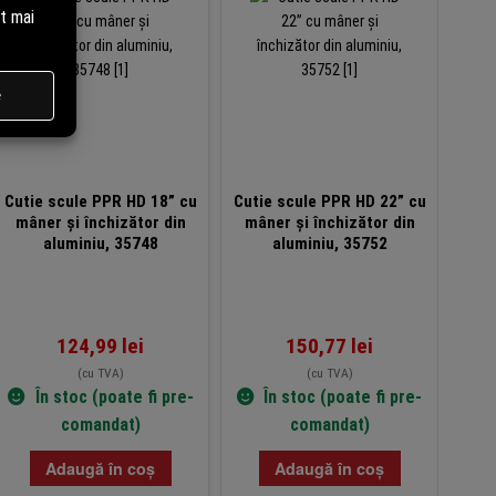
Cutie scule PPR HD 18” cu
Cutie scule PPR HD 22” cu
Raf
mâner și închizător din
mâner și închizător din
regl
aluminiu, 35748
aluminiu, 35752
4
arg
124,99
lei
150,77
lei
(cu TVA)
(cu TVA)
În stoc (poate fi pre-
În stoc (poate fi pre-
comandat)
comandat)
Adaugă în coș
Adaugă în coș