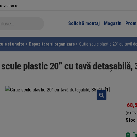
rovision.ro
Solicită montaj
Magazin
Promo
cule si unelte
Depozitare si organizare
Cutie scule plastic 20” cu tavă d
 scule plastic 20” cu tavă detașabilă,
68,
(cu TV
Stoc 
Î