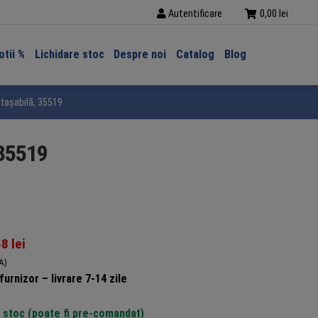
Autentificare
0,00
lei
tii %
Lichidare stoc
Despre noi
Catalog
Blog
etașabilă, 35519
 35519
58
lei
A)
furnizor – livrare 7-14 zile
n stoc (poate fi pre-comandat)