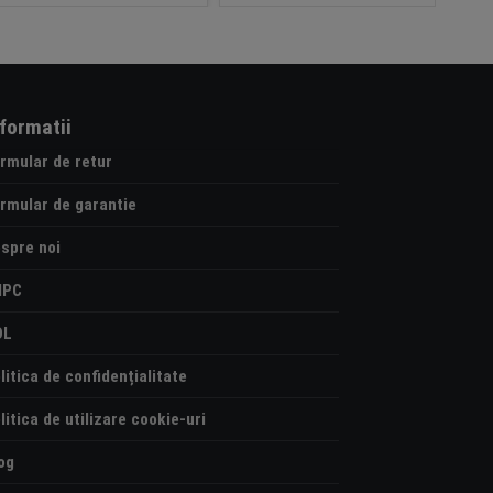
nformatii
rmular de retur
rmular de garantie
spre noi
NPC
OL
litica de confidențialitate
litica de utilizare cookie-uri
og