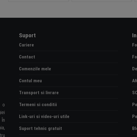
Suport
I
Cariere
Fo
Contact
Fo
Comenzile mele
De
Contul meu
A
Transport si livrare
S
Termeni si conditii
Po
e o
iei
Link-uri si video-uri utile
Po
 În
ia,
Suport tehnic gratuit
Bl
tru