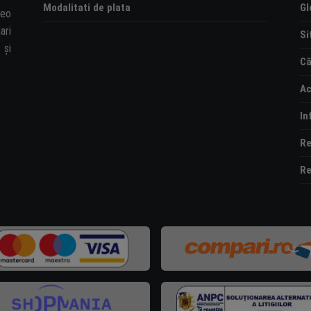
Modalitati de plata
Gl
deo
ari
Si
și
Că
Ac
In
Re
Re