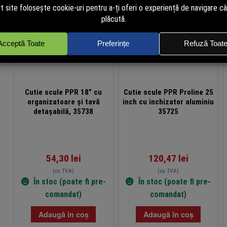
Cutie scule PPR 18” cu
Cutie scule PPR Proline 25
organizatoare și tavă
inch cu inchizator aluminiu
detașabilă, 35738
35725
54,30
lei
120,47
lei
(cu TVA)
(cu TVA)
În stoc (poate fi pre-
În stoc (poate fi pre-
comandat)
comandat)
Adaugă în coș
Adaugă în coș