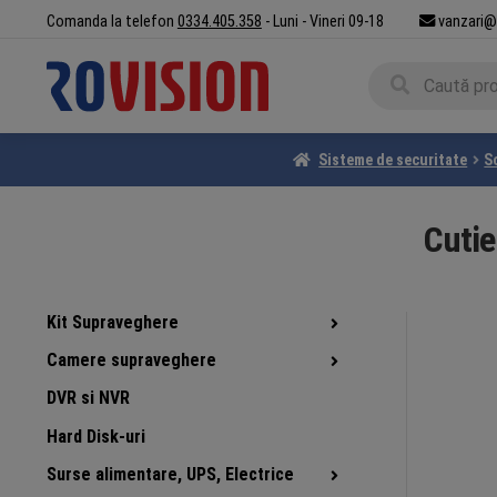
Sari
Sari
Comanda la telefon
0334.405.358
- Luni - Vineri 09-18
vanzari@
la
la
Caută
navigare
conținut
Caută
după:
Sisteme de securitate
S
Cutie
Kit Supraveghere
Camere supraveghere
DVR si NVR
Hard Disk-uri
Surse alimentare, UPS, Electrice