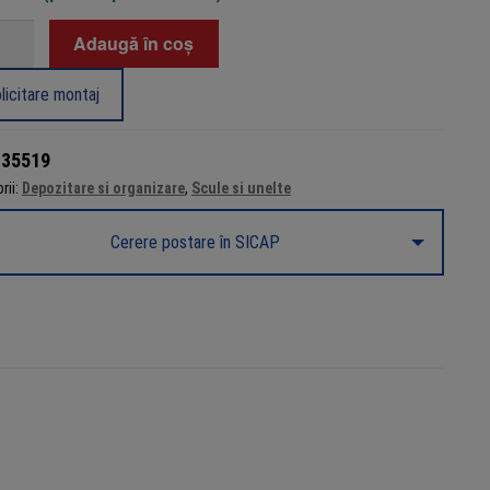
tate
Adaugă în coș
licitare montaj
c
:
35519
rii:
Depozitare si organizare
,
Scule si unelte
bilă,
Cerere postare în SICAP
9